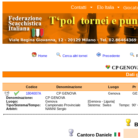
Giocato
Contatti
Elo Italia
Home
Cerca altri tornei
Precedente
R
CP GENOV
Dati 
Codice
Denominazione
Luogo
Pr
1804007A
CP GENOVA
Genova
GE
Denominazione:
CP GENOVA
Luogo:
Genova
[Genova - Liguria]
Tipo/Sistema/Tempo:
Campionato Provinciale
Sistema: Swiss Tempo: 90' +
Arbitri:
NANNI Sergio
B
Cantoro Daniele