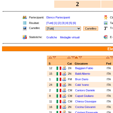
2
Partecipanti:
Elenco Partecipanti
Cla
Risultati:
[Tutti]
[1]
[2]
[3]
[4]
[5]
[6]
Tab
Cartellini:
Tr
Statistiche:
E-
Grafiche
Medaglie virtuali
Ele
S
Cat
Giocatore
Fed
12
1N
Baggiani Fabio
ITA
15
2N
Baldi Alberto
ITA
1
FM
Brun Dario
ITA
24
3N
Cala' Ivano
ITA
2
CM
Cantoro Daniele
ITA
8
CM
Caputi Giuliano
ITA
11
CM
Chiesa Giuseppe
ITA
16
2N
Cocina Giovanni
ITA
21
3N
Cristiani Emanuele
ITA