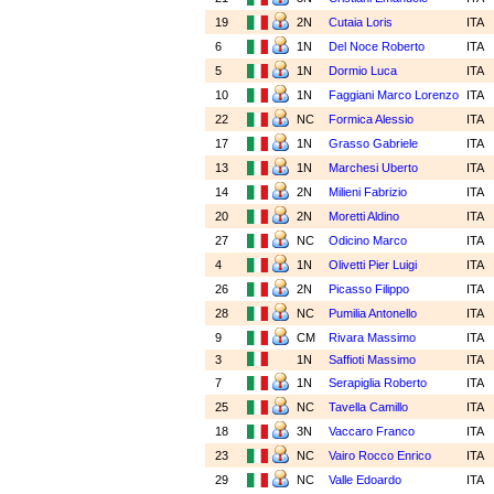
19
2N
Cutaia Loris
ITA
6
1N
Del Noce Roberto
ITA
5
1N
Dormio Luca
ITA
10
1N
Faggiani Marco Lorenzo
ITA
22
NC
Formica Alessio
ITA
17
1N
Grasso Gabriele
ITA
13
1N
Marchesi Uberto
ITA
14
2N
Milieni Fabrizio
ITA
20
2N
Moretti Aldino
ITA
27
NC
Odicino Marco
ITA
4
1N
Olivetti Pier Luigi
ITA
26
2N
Picasso Filippo
ITA
28
NC
Pumilia Antonello
ITA
9
CM
Rivara Massimo
ITA
3
1N
Saffioti Massimo
ITA
7
1N
Serapiglia Roberto
ITA
25
NC
Tavella Camillo
ITA
18
3N
Vaccaro Franco
ITA
23
NC
Vairo Rocco Enrico
ITA
29
NC
Valle Edoardo
ITA