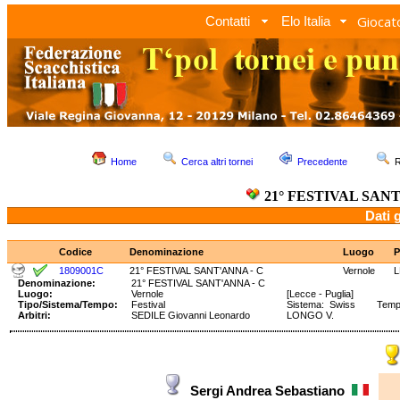
Giocato
Contatti
Elo Italia
Home
Cerca altri tornei
Precedente
R
21° FESTIVAL SANT
Dati 
Codice
Denominazione
Luogo
P
1809001C
21° FESTIVAL SANT'ANNA - C
Vernole
L
Denominazione:
21° FESTIVAL SANT'ANNA - C
Luogo:
Vernole
[Lecce - Puglia]
Tipo/Sistema/Tempo:
Festival
Sistema: Swiss Temp
Arbitri:
SEDILE Giovanni Leonardo
LONGO V.
Sergi Andrea Sebastiano