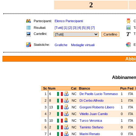
2
Partecipanti:
Elenco Partecipanti
Cl
Risultati:
[Tutti]
[1]
[2]
[3]
[4]
[5]
[6]
[7]
Ta
Cartellini:
T
Statistiche:
E
Grafiche
Medaglie virtuali
Abbin
Abbinamenti
Sc
Num
Cat
Bianco
Pun
Fed
1
6
NC
De Paolis Lucio Tommaso
1
ITA
2
8
NC
Di Cerbo Alfredo
1
ITA
3
13
NC
Gorgoni Roberto Libero
1
ITA
4
7
NC
Vitiello Juan Camilo
0
ITA
5
10
NC
Turco Veronica
1
ITA
6
2
NC
Taminto Stefano
0
ITA
7
4
NC
Marini Renato
0
ITA