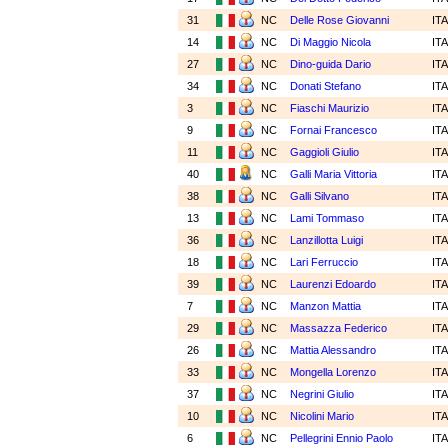
31
NC
Delle Rose Giovanni
IT
14
NC
Di Maggio Nicola
IT
27
NC
Dino-guida Dario
IT
34
NC
Donati Stefano
IT
3
NC
Fiaschi Maurizio
IT
9
NC
Fornai Francesco
IT
11
NC
Gaggioli Giulio
IT
40
NC
Galli Maria Vittoria
IT
38
NC
Galli Silvano
IT
13
NC
Lami Tommaso
IT
36
NC
Lanzillotta Luigi
IT
18
NC
Lari Ferruccio
IT
39
NC
Laurenzi Edoardo
IT
7
NC
Manzon Mattia
IT
29
NC
Massazza Federico
IT
26
NC
Mattia Alessandro
IT
33
NC
Mongella Lorenzo
IT
37
NC
Negrini Giulio
IT
10
NC
Nicolini Mario
IT
6
NC
Pellegrini Ennio Paolo
IT