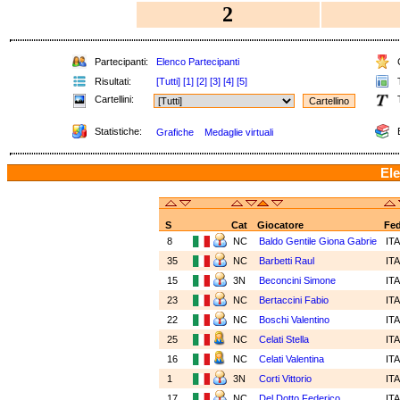
2
Partecipanti:
Elenco Partecipanti
C
Risultati:
[Tutti]
[1]
[2]
[3]
[4]
[5]
T
Cartellini:
T
Statistiche:
E
Grafiche
Medaglie virtuali
Ele
S
Cat
Giocatore
Fe
8
NC
Baldo Gentile Giona Gabrie
IT
35
NC
Barbetti Raul
IT
15
3N
Beconcini Simone
IT
23
NC
Bertaccini Fabio
IT
22
NC
Boschi Valentino
IT
25
NC
Celati Stella
IT
16
NC
Celati Valentina
IT
1
3N
Corti Vittorio
IT
17
NC
Del Dotto Federico
IT