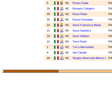
5
NC
Pisano Giulia
IT
20
NC
Romano Calogero
IT
30
NC
Rossi Paolo
IT
32
NC
Russo Giuseppe
IT
24
NC
Sensi Francesca Maria
IT
21
NC
Sozzi Gianluca
IT
19
NC
Sussi Stefano
IT
12
NC
Torre Paolo
IT
2
NC
Turco Alessandro
IT
4
NC
Vari Claudio
IT
28
NC
Vergara Meersohn Alberto L
IT