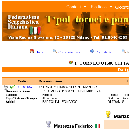
Giocato
Contatti
Elo Italia
Home
Cerca altri tornei
Precedente
R
1° TORNEO U1600 CITTA
Dati 
Codice
Denominazione
L
1810010A
1° TORNEO U1600 CITTA DI EMPOLI - A
E
Denominazione:
1° TORNEO U1600 CITTA DI EMPOLI - A
Luogo:
Empoli
[Firenze - Tos
Tipo/Sistema/Tempo:
Altro Evento
Sistema: Swi
Arbitri:
BARTOLINI LEONARDO
DI TRANI S.
Manzo
Massazza Federico