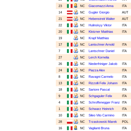
23
NC
Giacomazzi Anna
ITA
14
NC
Gugler Giorgio
AUT
21
NC
Hebenstreit Walter
AUT
22
NC
Hulinskyy Viktor
ITA
20
NC
Klotzner Matthias
ITA
19
NC
Krapf Matthias
17
NC
Lantschner Arnold
ITA
7
NC
Lantschner Daniel
ITA
27
NC
Lerch Kornelia
26
NC
Niederfriniger Jakob
ITA
24
NC
Piazza Alex
ITA
8
NC
Ravagni Carmelo
ITA
13
NC
Rizzolli Felix Johann
ITA
18
NC
Sartore Pascal
ITA
9
NC
Schgaguler Felix
ITA
4
NC
Schroffenegger Franz
ITA
1
NC
Schwarz Heinrich
ITA
10
NC
Sileo Vito Carmino
ITA
28
NC
Trzaskowski Marek
POL
16
NC
Vaglianti Bruna
ITA