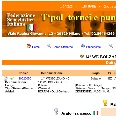
Giocato
Contatti
Elo Italia
Home
Cerca altri tornei
Precedente
R
14° WE BOLZAN
Dati 
Codice
Denominazione
Luogo
Pr
1902005C
14° WE BOLZANO - C
Bolzano
BZ
Denominazione:
14° WE BOLZANO - C
Luogo:
Bolzano
[Bolzano - Alto Adige]
Tipo/Sistema/Tempo:
Weekend
Sistema: Swiss Tempo: 90' 
Arbitri:
BERTAGNOLLI Gerhard
ZENDEHDEL JADEH K. M.
Bo
Arato Francesco