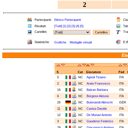
2
Partecipanti:
Elenco Partecipanti
Clas
Risultati:
[Tutti]
[1]
[2]
[3]
[4]
[5]
Tabe
Cartellini:
Tra
Statistiche:
E-B
Grafiche
Medaglie virtuali
Ele
S
Cat
Giocatore
Fed
5
NC
Agnoli Tiziano
ITA
2
NC
Arato Francesco
ITA
15
NC
Balzan Barbara
ITA
6
NC
Borgese Alessio
ITA
25
NC
Butenandt Albrecht
GER
11
NC
Casisa Davide
ITA
12
NC
De Munari Antonio
ITA
3
NC
Gaudenzi Federico
ITA
29
NC
Giacomazzi Andrea
ITA