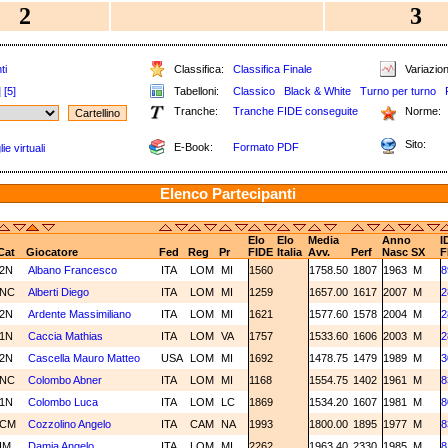
2
3
ti
Classifica:
Classifica Finale
Variazion
]
[5]
Tabelloni:
Classico
Black & White
Turno per turno
Tranche:
Tranche FIDE conseguite
Norme:
Sito:
E-Book:
Formato PDF
e virtuali
Elenco Partecipanti
Elo
Elo
Media
Anno
I
Cat
Giocatore
Fed
Reg
Pr
FIDE
Italia
Avv.
Perf
Nasc
SX
F
2N
Albano Francesco
ITA
LOM
MI
1560
1758.50
1807
1963
M
8
NC
Alberti Diego
ITA
LOM
MI
1259
1657.00
1617
2007
M
2
2N
Ardente Massimiliano
ITA
LOM
MI
1621
1577.60
1578
2004
M
2
1N
Caccia Mathias
ITA
LOM
VA
1757
1533.60
1606
2003
M
2
2N
Cascella Mauro Matteo
USA
LOM
MI
1692
1478.75
1479
1989
M
3
NC
Colombo Abner
ITA
LOM
MI
1168
1554.75
1402
1961
M
8
1N
Colombo Luca
ITA
LOM
LC
1869
1534.20
1607
1981
M
8
CM
Cozzolino Angelo
ITA
CAM
NA
1993
1800.00
1895
1977
M
8
IM
Damia Angelo
ITA
LOM
MI
2262
1963.40
2330
1985
M
8