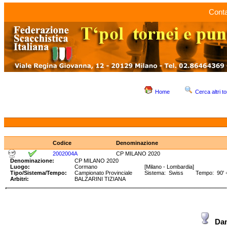
Conta
Home
Cerca altri to
Codice
Denominazione
2002004A
CP MILANO 2020
Denominazione:
CP MILANO 2020
Luogo:
Cormano
[Milano - Lombardia]
Tipo/Sistema/Tempo:
Campionato Provinciale
Sistema: Swiss Tempo: 90' +
Arbitri:
BALZARINI TIZIANA
Da