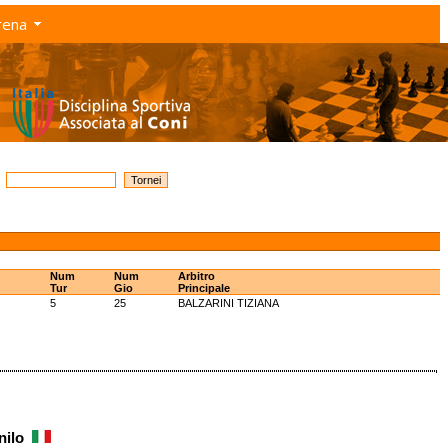
rena
Num
Num
Arbitro
Tur
Gio
Principale
5
25
BALZARINI TIZIANA
anilo