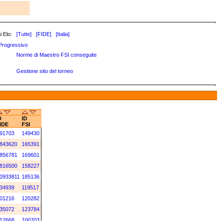
i Elo:
[Tutte]
[FIDE]
[Italia]
Progressivo
Norme di Maestro FSI conseguite
Gestione sito del torneo
D
ID
IDE
FSI
91703
149430
843620
165391
856781
169601
816500
158227
0933811
185136
34939
119517
01216
120282
35072
123784
12668
100703