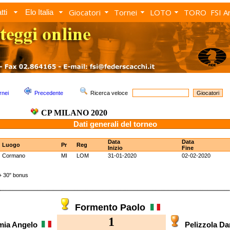
Giocatori
Tornei
LOTO
TORO
FSI A
tti
Elo Italia
rnei
Precedente
Ricerca veloce
CP MILANO 2020
Dati generali del torneo
Data
Data
Luogo
Pr
Reg
Inizio
Fine
Cormano
MI
LOM
31-01-2020
02-02-2020
 30" bonus
Formento Paolo
1
mia Angelo
Pelizzola D