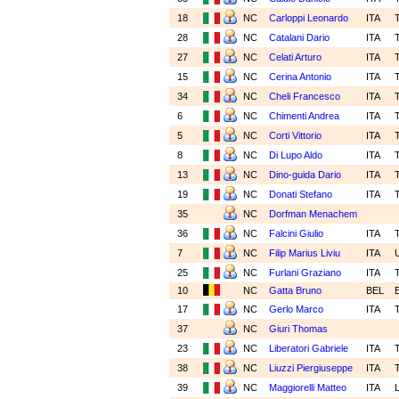
18
NC
Carloppi Leonardo
ITA
28
NC
Catalani Dario
ITA
27
NC
Celati Arturo
ITA
15
NC
Cerina Antonio
ITA
34
NC
Cheli Francesco
ITA
6
NC
Chimenti Andrea
ITA
5
NC
Corti Vittorio
ITA
8
NC
Di Lupo Aldo
ITA
13
NC
Dino-guida Dario
ITA
19
NC
Donati Stefano
ITA
35
NC
Dorfman Menachem
36
NC
Falcini Giulio
ITA
7
NC
Filip Marius Liviu
ITA
25
NC
Furlani Graziano
ITA
10
NC
Gatta Bruno
BEL
17
NC
Gerlo Marco
ITA
37
NC
Giuri Thomas
23
NC
Liberatori Gabriele
ITA
38
NC
Liuzzi Piergiuseppe
ITA
39
NC
Maggiorelli Matteo
ITA