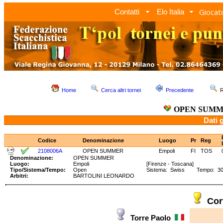
Giocato
Contatti
Elo Italia
Home
Cerca altri tornei
Precedente
R
OPEN SUM
Dati 
Codice
Denominazione
Luogo
Pr
Reg
2108006A
OPEN SUMMER
Empoli
FI
TOS
Denominazione:
OPEN SUMMER
Luogo:
Empoli
[Firenze - Toscana]
Tipo/Sistema/Tempo:
Open
Sistema: Swiss Tempo: 30'
Arbitri:
BARTOLINI LEONARDO
Cor
Torre Paolo