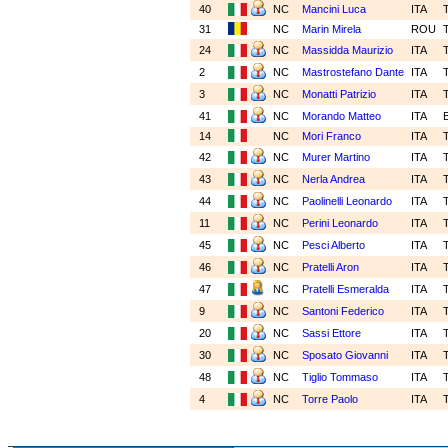
40
NC
Mancini Luca
ITA
31
NC
Marin Mirela
ROU
24
NC
Massidda Maurizio
ITA
2
NC
Mastrostefano Dante
ITA
3
NC
Monatti Patrizio
ITA
41
NC
Morando Matteo
ITA
14
NC
Mori Franco
ITA
42
NC
Murer Martino
ITA
43
NC
Nerla Andrea
ITA
44
NC
Paolinelli Leonardo
ITA
11
NC
Perini Leonardo
ITA
45
NC
Pesci Alberto
ITA
46
NC
Pratelli Aron
ITA
47
NC
Pratelli Esmeralda
ITA
9
NC
Santoni Federico
ITA
20
NC
Sassi Ettore
ITA
30
NC
Sposato Giovanni
ITA
48
NC
Tiglio Tommaso
ITA
4
NC
Torre Paolo
ITA