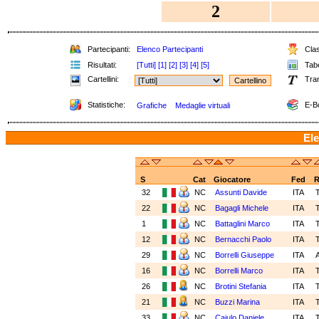
2
Partecipanti:
Elenco Partecipanti
Clas
Risultati:
[Tutti]
[1]
[2]
[3]
[4]
[5]
Tabe
Cartellini:
Tra
Statistiche:
E-B
Grafiche
Medaglie virtuali
Ele
S
Cat
Giocatore
Fed
R
32
NC
Assunti Davide
ITA
22
NC
Bagagli Michele
ITA
1
NC
Battaglini Marco
ITA
12
NC
Bernacchi Paolo
ITA
29
NC
Borrelli Giuseppe
ITA
16
NC
Borrelli Marco
ITA
26
NC
Brotini Stefania
ITA
21
NC
Buzzi Marina
ITA
33
NC
Caiulo Daniele
ITA