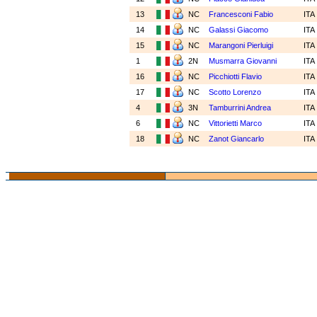
13
NC
Francesconi Fabio
ITA
14
NC
Galassi Giacomo
ITA
15
NC
Marangoni Pierluigi
ITA
1
2N
Musmarra Giovanni
ITA
16
NC
Picchiotti Flavio
ITA
17
NC
Scotto Lorenzo
ITA
4
3N
Tamburrini Andrea
ITA
6
NC
Vittorietti Marco
ITA
18
NC
Zanot Giancarlo
ITA