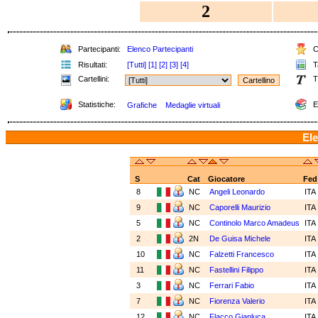
2
Partecipanti:
Elenco Partecipanti
Cl
Risultati:
[Tutti]
[1]
[2]
[3]
[4]
Ta
Cartellini:
T
Statistiche:
E
Grafiche
Medaglie virtuali
Ele
S
Cat
Giocatore
Fed
8
NC
Angeli Leonardo
ITA
9
NC
Caporelli Maurizio
ITA
5
NC
Continolo Marco Amadeus
ITA
2
2N
De Guisa Michele
ITA
10
NC
Falzetti Francesco
ITA
11
NC
Fastellini Filippo
ITA
3
NC
Ferrari Fabio
ITA
7
NC
Fiorenza Valerio
ITA
12
NC
Flacco Gianluca
ITA