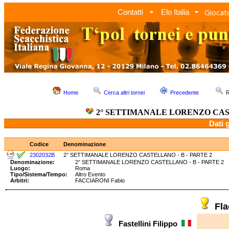
Giocato
Contatti
Elo Italia
Home
Cerca altri tornei
Precedente
R
2° SETTIMANALE LORENZO CAST
Dati 
Codice
Denominazione
2302032B
2° SETTIMANALE LORENZO CASTELLANO - B - PARTE 2
Denominazione:
2° SETTIMANALE LORENZO CASTELLANO - B - PART
Luogo:
Roma
Tipo/Sistema/Tempo:
Altro Evento
Arbitri:
FACCIARONI Fabio
Fl
Fastellini Filippo