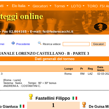
Giocatori
Tornei
LOTO
TORO
FSI A
tti
Elo Italia
rnei
Precedente
Ricerca veloce
MANALE LORENZO CASTELLANO - B - PARTE 3
Dati generali del torneo
Data
Luogo
Pr
Reg
Inizio
 3
Roma
RM
LAZ
02-03-20
E 3
[Roma - Lazio]
Sistema: Swiss Tempo: 90' + 30" bonus
ANDREINI A. - COSTANTINI C.
Fastellini Filippo
1
co Gianluca
De Guisa M