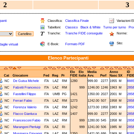
2
3
panti
Classifica:
Classifica Finale
Variazioni El
Tabelloni:
Classico
Black & White
Turno per turno
Pro
Tranche:
Tranche FIDE conseguite
Norme:
Sito:
E-Book:
Formato PDF
aglie virtuali
Elenco Partecipanti
Elo
Elo
Media
Anno
ID
Cat
Giocatore
Fed
Reg
Pr
FIDE
Italia
Avv.
Perf
Nasc
SX
FID
NC
De Guisa Michele
ITA
LAZ
RM
1280
999.00
2277
1955
M
888
NC
Falzetti Francesco
ITA
LAZ
RM
999
1246.00
1246
1963
M
285
NC
Fastellini Filippo
ITA
UMB
PG
1421
1350.00
2027
2001
M
285
NC
Ferrari Fabio
ITA
LAZ
RM
1273
1242.00
507
1958
M
285
NC
Fiorenza Valerio
ITA
LAZ
RM
1242
1273.00
1950
1983
M
285
NC
Flacco Gianluca
ITA
LAZ
RM
1407
999.00
2277
2000
M
285
NC
Francesconi Fabio
ITA
LAZ
RM
999
1280.00
545
1958
M
285
NC
Marangoni Pierluigi
ITA
LAZ
RI
999
1241.00
506
1985
M
285
NC
Musmarra Giovanni
ITA
LAZ
RM
1350
1421.00
686
1969
M
826