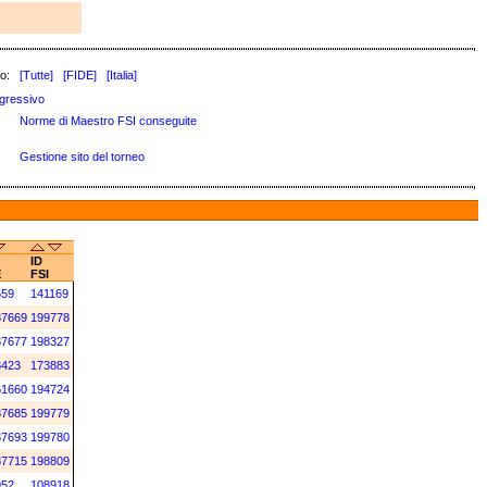
o:
[Tutte]
[FIDE]
[Italia]
gressivo
Norme di Maestro FSI conseguite
Gestione sito del torneo
ID
E
FSI
559
141169
87669
199778
87677
198327
8423
173883
61660
194724
87685
199779
87693
199780
87715
198809
952
108918