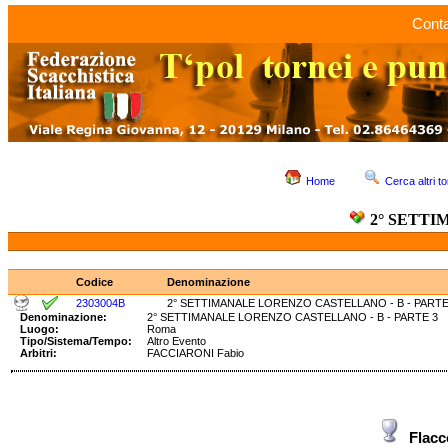
Conta
Home
Cerca altri to
2° SETTI
Codice
Denominazione
2303004B
2° SETTIMANALE LORENZO CASTELLANO - B - PARTE
Denominazione:
2° SETTIMANALE LORENZO CASTELLANO - B - PART
Luogo:
Roma
Tipo/Sistema/Tempo:
Altro Evento
Arbitri:
FACCIARONI Fabio
Flac