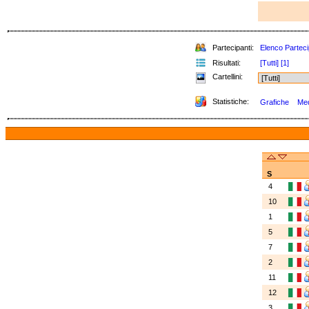
Partecipanti:
Elenco Parteci
Risultati:
[Tutti]
[1]
Cartellini:
Statistiche:
Grafiche
Med
S
4
10
1
5
7
2
11
12
3