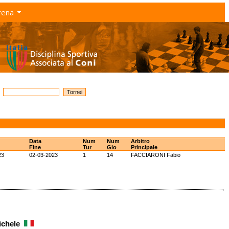
rena
Data
Num
Num
Arbitro
Fine
Tur
Gio
Principale
23
02-03-2023
1
14
FACCIARONI Fabio
ichele