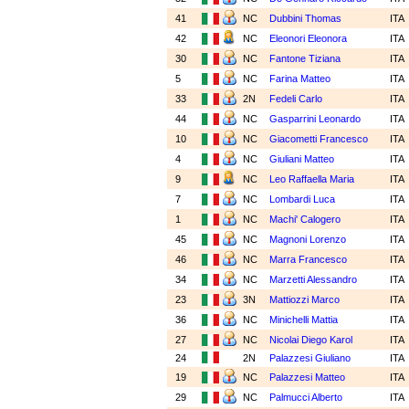
41
NC
Dubbini Thomas
ITA
42
NC
Eleonori Eleonora
ITA
30
NC
Fantone Tiziana
ITA
5
NC
Farina Matteo
ITA
33
2N
Fedeli Carlo
ITA
44
NC
Gasparrini Leonardo
ITA
10
NC
Giacometti Francesco
ITA
4
NC
Giuliani Matteo
ITA
9
NC
Leo Raffaella Maria
ITA
7
NC
Lombardi Luca
ITA
1
NC
Machi' Calogero
ITA
45
NC
Magnoni Lorenzo
ITA
46
NC
Marra Francesco
ITA
34
NC
Marzetti Alessandro
ITA
23
3N
Mattiozzi Marco
ITA
36
NC
Minichelli Mattia
ITA
27
NC
Nicolai Diego Karol
ITA
24
2N
Palazzesi Giuliano
ITA
19
NC
Palazzesi Matteo
ITA
29
NC
Palmucci Alberto
ITA