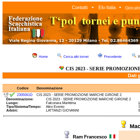
Giocato
Contatti
Elo Italia
Home
Cerca altri tornei
Precedente
R
CIS 2023 - SERIE PROMOZIO
Dati 
Codice
Denominazione
2305061D
CIS 2023 - SERIE PROMOZIONE MARCHE GIRONE 2
Denominazione:
CIS 2023 - SERIE PROMOZIONE MARCHE GIRONE 2
Luogo:
Falconara Marittima
Tipo/Sistema/Tempo:
Altro Evento
Arbitri:
LATTANZI GIOVANNI
Mac
Ram Francesco