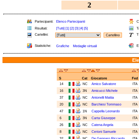
2
Partecipanti:
Elenco Partecipanti
Cl
Risultati:
[Tutti]
[1]
[2]
[3]
[4]
[5]
Ta
Cartellini:
T
Statistiche:
E
Grafiche
Medaglie virtuali
Ele
S
Cat
Giocatore
Fed
14
NC
Amico Salvatore
ITA
16
3N
Amicucci Michele
ITA
37
NC
Antonelli Mattia
ITA
20
NC
Barchiesi Tommaso
ITA
47
1N
Cappella Leonardo
ITA
6
3N
Carta Giuseppe
ITA
26
NC
Catena Angela
ITA
8
NC
Cerioni Samuele
ITA
32
NC
De Gennaro Riccardo
ITA