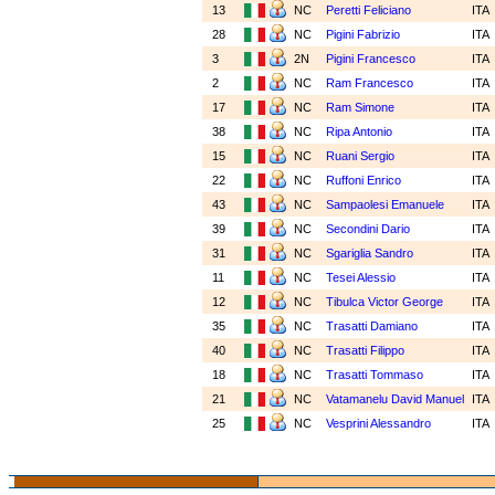
13
NC
Peretti Feliciano
ITA
28
NC
Pigini Fabrizio
ITA
3
2N
Pigini Francesco
ITA
2
NC
Ram Francesco
ITA
17
NC
Ram Simone
ITA
38
NC
Ripa Antonio
ITA
15
NC
Ruani Sergio
ITA
22
NC
Ruffoni Enrico
ITA
43
NC
Sampaolesi Emanuele
ITA
39
NC
Secondini Dario
ITA
31
NC
Sgariglia Sandro
ITA
11
NC
Tesei Alessio
ITA
12
NC
Tibulca Victor George
ITA
35
NC
Trasatti Damiano
ITA
40
NC
Trasatti Filippo
ITA
18
NC
Trasatti Tommaso
ITA
21
NC
Vatamanelu David Manuel
ITA
25
NC
Vesprini Alessandro
ITA