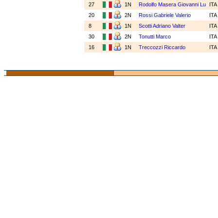
27
1N
Rodolfo Masera Giovanni Lu
IT
20
2N
Rossi Gabriele Valerio
IT
8
1N
Scotti Adriano Valter
IT
30
2N
Tonutti Marco
IT
16
1N
Treccozzi Riccardo
IT