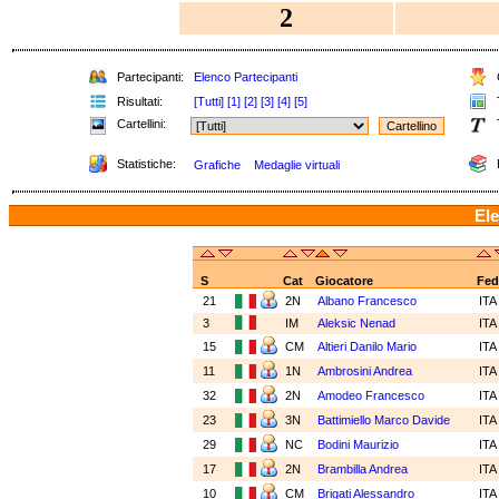
2
Partecipanti:
Elenco Partecipanti
C
Risultati:
[Tutti]
[1]
[2]
[3]
[4]
[5]
T
Cartellini:
Statistiche:
Grafiche
Medaglie virtuali
Ele
S
Cat
Giocatore
Fed
21
2N
Albano Francesco
IT
3
IM
Aleksic Nenad
IT
15
CM
Altieri Danilo Mario
IT
11
1N
Ambrosini Andrea
IT
32
2N
Amodeo Francesco
IT
23
3N
Battimiello Marco Davide
IT
29
NC
Bodini Maurizio
IT
17
2N
Brambilla Andrea
IT
10
CM
Brigati Alessandro
IT