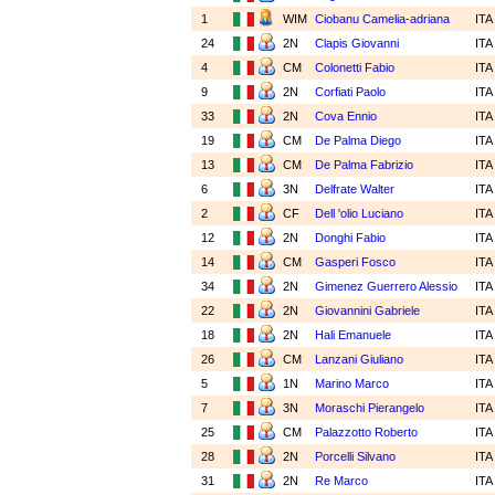
1
WIM
Ciobanu Camelia-adriana
IT
24
2N
Clapis Giovanni
IT
4
CM
Colonetti Fabio
IT
9
2N
Corfiati Paolo
IT
33
2N
Cova Ennio
IT
19
CM
De Palma Diego
IT
13
CM
De Palma Fabrizio
IT
6
3N
Delfrate Walter
IT
2
CF
Dell 'olio Luciano
IT
12
2N
Donghi Fabio
IT
14
CM
Gasperi Fosco
IT
34
2N
Gimenez Guerrero Alessio
IT
22
2N
Giovannini Gabriele
IT
18
2N
Hali Emanuele
IT
26
CM
Lanzani Giuliano
IT
5
1N
Marino Marco
IT
7
3N
Moraschi Pierangelo
IT
25
CM
Palazzotto Roberto
IT
28
2N
Porcelli Silvano
IT
31
2N
Re Marco
IT