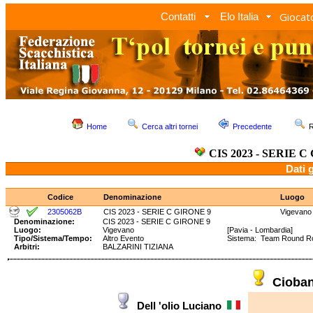
Giocato
Contatti
Elo Italia
Home
Cerca altri tornei
Precedente
R
CIS 2023 - SERIE C
Dati 
Codice
Denominazione
Luogo
2305062B
CIS 2023 - SERIE C GIRONE 9
Vigevano
Denominazione:
CIS 2023 - SERIE C GIRONE 9
Luogo:
Vigevano
[Pavia - Lombardia]
Tipo/Sistema/Tempo:
Altro Evento
Sistema: Team Round 
Arbitri:
BALZARINI TIZIANA
Cioba
Dell 'olio Luciano