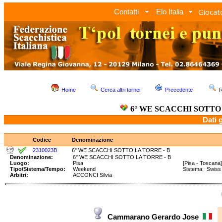
Giocato
Contatti
Elo Italia
Home
Cerca altri tornei
Precedente
R
6° WE SCACCHI SOTTO 
Dati 
Codice
Denominazione
2310023B
6° WE SCACCHI SOTTO LA TORRE - B
Denominazione:
6° WE SCACCHI SOTTO LA TORRE - B
Luogo:
Pisa
[Pisa - Toscana]
Tipo/Sistema/Tempo:
Weekend
Sistema: Swis
Arbitri:
ACCONCI Silvia
Cammarano Gerardo Jose