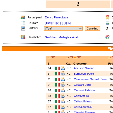
2
Partecipanti:
Elenco Partecipanti
C
Risultati:
[Tutti]
[1]
[2]
[3]
[4]
[5]
T
Cartellini:
T
Statistiche:
E
Grafiche
Medaglie virtuali
Ele
S
Cat
Giocatore
Fe
14
NC
Accurso Simone
IT
3
NC
Bernacchi Paolo
IT
11
NC
Cammarano Gerardo Jose
IT
9
NC
Catalani Dario
IT
26
NC
Cecconi Fabrizio
IT
18
NC
Celati Arturo
IT
27
NC
Cellucci Marco
IT
17
NC
Cerina Antonio
IT
1
NC
Cignolini Eugenio
IT