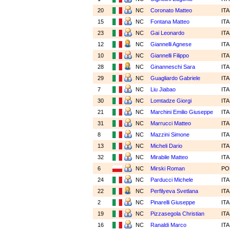
20
NC
Coronato Matteo
IT
15
NC
Fontana Matteo
IT
23
NC
Gai Leonardo
IT
12
NC
Giannelli Agnese
IT
10
NC
Giannelli Filippo
IT
28
NC
Ginanneschi Sara
IT
29
NC
Guagliardo Gabriele
IT
7
NC
Liu Jiabao
IT
30
NC
Lomtadze Giorgi
IT
21
NC
Marchini Emilio Giuseppe
IT
31
NC
Marrucci Matteo
IT
8
NC
Mazzini Simone
IT
13
NC
Micheli Dario
IT
32
NC
Mirabile Matteo
IT
6
NC
Mirski Roman
PO
24
NC
Parducci Michele
IT
22
NC
Perfilyeva Svetlana
IT
2
NC
Pinarelli Giuseppe
IT
19
NC
Pizzasegola Christian
IT
16
NC
Ranaldi Marco
IT