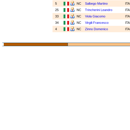
5
NC
Salbego Martino
IT
25
NC
Trincherini Leandro
IT
33
NC
Viola Giacomo
IT
34
NC
Virgili Francesco
IT
4
NC
Zinno Domenico
IT