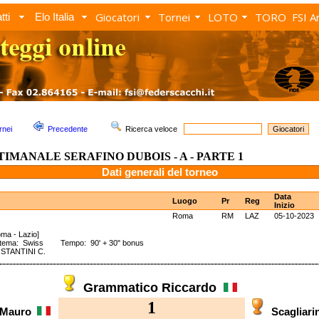
Giocatori
Tornei
LOTO
TORO
FSI A
tti
Elo Italia
rnei
Precedente
Ricerca veloce
TTIMANALE SERAFINO DUBOIS - A - PARTE 1
Dati generali del torneo
Data
Luogo
Pr
Reg
Inizio
Roma
RM
LAZ
05-10-2023
ma - Lazio]
stema: Swiss Tempo: 90' + 30" bonus
STANTINI C.
Grammatico Riccardo
1
 Mauro
Scagliar