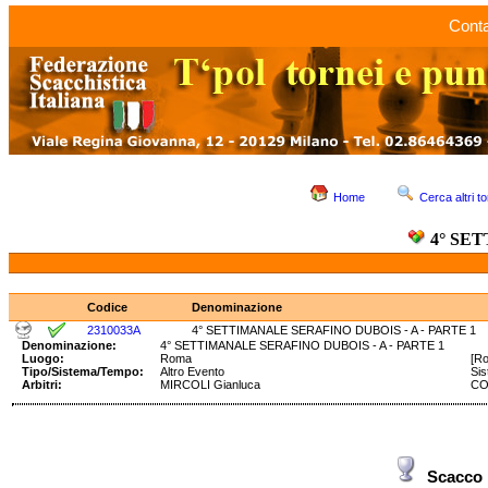
Conta
Home
Cerca altri to
4° SE
Codice
Denominazione
2310033A
4° SETTIMANALE SERAFINO DUBOIS - A - PARTE 1
Denominazione:
4° SETTIMANALE SERAFINO DUBOIS - A - PARTE 1
Luogo:
Roma
[Ro
Tipo/Sistema/Tempo:
Altro Evento
Si
Arbitri:
MIRCOLI Gianluca
CO
Scacco