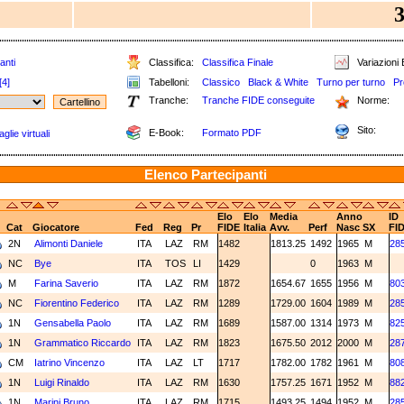
2
anti
Classifica:
Classifica Finale
Variazioni 
[4]
Tabelloni:
Classico
Black & White
Turno per turno
Pr
Tranche:
Tranche FIDE conseguite
Norme:
Sito:
E-Book:
Formato PDF
glie virtuali
Elenco Partecipanti
Elo
Elo
Media
Anno
ID
Cat
Giocatore
Fed
Reg
Pr
FIDE
Italia
Avv.
Perf
Nasc
SX
FI
2N
Alimonti Daniele
ITA
LAZ
RM
1482
1813.25
1492
1965
M
28
NC
Bye
ITA
TOS
LI
1429
0
1963
M
M
Farina Saverio
ITA
LAZ
RM
1872
1654.67
1655
1956
M
80
NC
Fiorentino Federico
ITA
LAZ
RM
1289
1729.00
1604
1989
M
28
1N
Gensabella Paolo
ITA
LAZ
RM
1689
1587.00
1314
1973
M
82
1N
Grammatico Riccardo
ITA
LAZ
RM
1823
1675.50
2012
2000
M
28
CM
Iatrino Vincenzo
ITA
LAZ
LT
1717
1782.00
1782
1961
M
80
1N
Luigi Rinaldo
ITA
LAZ
RM
1630
1757.25
1671
1952
M
88
1N
Marini Bruno
ITA
LAZ
RM
1715
1493.25
1494
1952
M
28