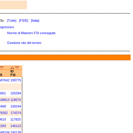
3
Elo:
[Tutte]
[FIDE]
[Italia]
ogressivo
Norme di Maestro FSI conseguite
Gestione sito del torneo
ID
DE
FSI
587642
199775
3901
105394
549813
118679
5468
100244
78262
174374
8610
117825
2283
146122
549104
190138