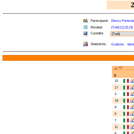
Partecipanti:
Elenco Partecip
Risultati:
[Tutti]
[1]
[2]
[3]
Cartellini:
Statistiche:
Grafiche
Meda
S
15
17
3
18
9
6
7
11
8