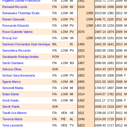
Pugliese Davide Francesco
ITA
LOM
MI
1491
1620.71
1707
2009
Ramaioli Riccardo
ITA
LOM
MI
1524
1688.00
1696
2008
Ranawaka Thantrige Esala
ITA
LOM
MI
1399
1513.00
1381
2012
Ranieri Samuele
ITA
LOM
PV
1399
1446.71
1100
2011
Rossarola Edoardo
ITA
LOM
PV
1399
1452.29
1234
2009
Rossi Gabriele Valerio
ITA
LOM
PV
2076
1687.14
1874
2009
Rrucaj Juri
ITA
LOM
VA
1399
1450.29
1231
2016
Sammon Fernandes Kyle-henrique
IRL
IR
1450
1662.29
1641
2013
Sansottera Riccardo
ITA
LOM
PV
1553
1583.00
1592
2006
Sarabando Rodrigo Andias
POR
2073
1871.29
1974
2007
Sardo Damiano
ITA
LOM
BG
1467
1580.00
1681
2014
Sekova Olivia
SVK
2100
1814.43
1973
2009
Serban Sara Annamaria
ITA
LOM
PV
1852
1856.00
1906
2008
F
Sgaria Marco
ITA
LOM
MI
1865
1621.50
1815
2008
Simonelli Mattia
ITA
LOM
MI
1919
1704.57
1807
2008
Solari Dante
ITA
LOM
MI
1514
1644.57
1781
2011
Sordi Giada
ITA
LOM
MI
1492
1611.17
1712
2006
F
Stevik Patrik
SVK
2242
2008.14
2318
2007
Tatulli Uva Alberto
ITA
VEN
VE
1611
1708.00
1737
2012
Taverna Marta
ITA
PIE
AL
1549
1614.00
1729
2004
F
Tona Leonardo
ITA
VEN
TV
1823
1609.43
1717
2012