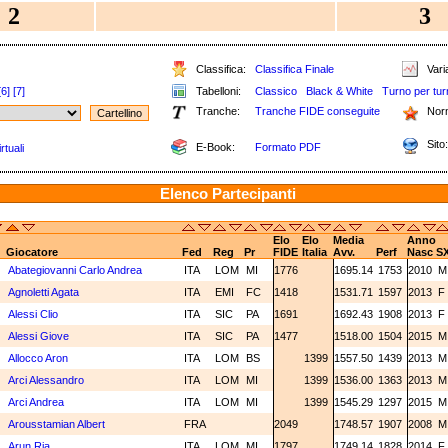
2
3
Classifica:
Classifica Finale
Varia
[6]
[7]
Tabelloni:
Classico
Black & White
Turno per tur
Tranche:
Tranche FIDE conseguite
Nor
Sito:
E-Book:
Formato PDF
rtuali
Elenco Partecipanti
Elo
Elo
Media
Anno
Giocatore
Fed
Reg
Pr
FIDE
Italia
Avv.
Perf
Nasc
S
Abategiovanni Carlo Andrea
ITA
LOM
MI
1776
1695.14
1753
2010
Agnoletti Agata
ITA
EMI
FC
1418
1531.71
1597
2013
F
Alessi Clio
ITA
SIC
PA
1691
1692.43
1908
2013
F
Alessi Giove
ITA
SIC
PA
1477
1518.00
1504
2015
Allocco Aron
ITA
LOM
BS
1399
1557.50
1439
2013
Arci Alessandro
ITA
LOM
MI
1399
1536.00
1363
2013
Arci Andrea
ITA
LOM
MI
1399
1545.29
1297
2015
Arousstamian Albert
FRA
2049
1748.57
1907
2008
Arun Ria
ITA
LOM
MI
1797
1749.14
1828
2014
F