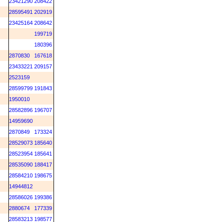
M
23421290
208422
M
28595491
202919
M
23425164
208642
M
199719
M
180396
M
2870830
167618
M
23433221
209157
M
2523159
M
28599799
191843
M
1950010
M
28582896
196707
M
14959690
2870849
173324
M
28529073
185640
M
28523954
185641
M
28535090
188417
28584210
198675
M
14944812
M
28586026
199386
2880674
177339
M
28583213
198577