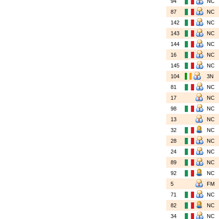
94
NC
87
NC
142
NC
143
NC
144
NC
16
NC
145
NC
104
3N
81
NC
17
NC
98
NC
13
NC
32
NC
28
NC
24
NC
89
NC
92
NC
5
FM
71
NC
82
NC
34
NC