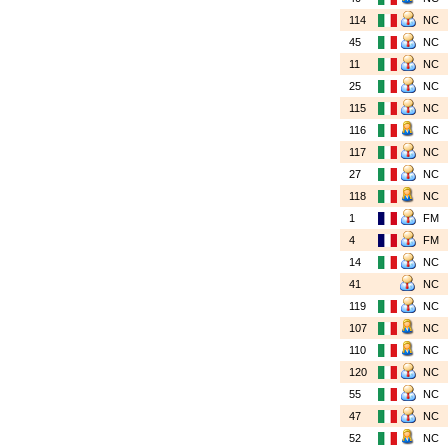
114
NC
45
NC
11
NC
25
NC
115
NC
116
NC
117
NC
27
NC
118
NC
1
FM
4
FM
14
NC
41
NC
119
NC
107
NC
110
NC
120
NC
55
NC
47
NC
52
NC