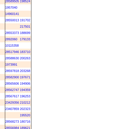
M
28589505
198524
M
1957040
M
14960141
M
28550013
191702
217501
M
28553373
188699
M
2892060
179133
M
10115358
M
28517946
183710
M
28588630
200263
M
1973991
M
28597818
203268
M
28582900
197671
M
28565606
194906
M
28562747
194359
M
28567617
196253
M
23429356
210212
M
23407859
202323
M
195520
M
28568273
180716
M
28556984
189621