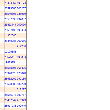
M
23424567
196174
M
28593383
200267
M
28540808
188969
M
28557638
194087
M
23411449
207070
M
28567196
195454
M
14952645
23448288
209656
M
217236
M
10105883
M
28575415
196384
M
1981315
M
28558693
166406
M
2897062
179048
M
28562909
192136
M
28523989
182229
M
217277
M
28556976
192737
23437642
213943
M
28577035
197946