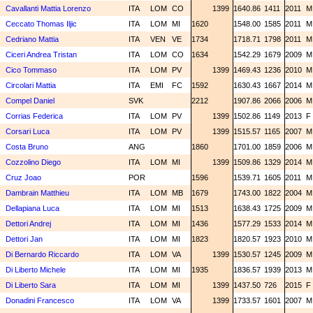
Cavallanti Mattia Lorenzo
ITA
LOM
CO
1399
1640.86
1411
2011
Ceccato Thomas Iljic
ITA
LOM
MI
1620
1548.00
1585
2011
Cedriano Mattia
ITA
VEN
VE
1734
1718.71
1798
2011
Ciceri Andrea Tristan
ITA
LOM
CO
1634
1542.29
1679
2009
Cico Tommaso
ITA
LOM
PV
1399
1469.43
1236
2010
Circolari Mattia
ITA
EMI
FC
1592
1630.43
1667
2014
Compel Daniel
SVK
2212
1907.86
2066
2006
Corrias Federica
ITA
LOM
PV
1399
1502.86
1149
2013
F
Corsari Luca
ITA
LOM
PV
1399
1515.57
1165
2007
Costa Bruno
ANG
1860
1701.00
1859
2006
Cozzolino Diego
ITA
LOM
MI
1399
1509.86
1329
2014
Cruz Joao
POR
1596
1539.71
1605
2011
Dambrain Matthieu
ITA
LOM
MB
1679
1743.00
1822
2004
Dellapiana Luca
ITA
LOM
MI
1513
1638.43
1725
2009
Dettori Andrej
ITA
LOM
MI
1436
1577.29
1533
2014
Dettori Jan
ITA
LOM
MI
1823
1820.57
1923
2010
Di Bernardo Riccardo
ITA
LOM
VA
1399
1530.57
1245
2009
Di Liberto Michele
ITA
LOM
MI
1935
1836.57
1939
2013
Di Liberto Sara
ITA
LOM
MI
1399
1437.50
726
2015
F
Donadini Francesco
ITA
LOM
VA
1399
1733.57
1601
2007