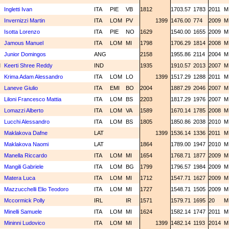
Ingletti Ivan
ITA
PIE
VB
1812
1703.57
1783
2011
Invernizzi Martin
ITA
LOM
PV
1399
1476.00
774
2009
Isotta Lorenzo
ITA
PIE
NO
1629
1540.00
1655
2009
Jamous Manuel
ITA
LOM
MI
1798
1706.29
1814
2008
Junior Domingos
ANG
2158
1955.86
2114
2004
M
Keerti Shree Reddy
IND
1935
1910.57
2013
2007
Krima Adam Alessandro
ITA
LOM
LO
1399
1517.29
1288
2011
Laneve Giulio
ITA
EMI
BO
2004
1887.29
2046
2007
Liloni Francesco Mattia
ITA
LOM
BS
2203
1817.29
1976
2007
Lomazzi Alberto
ITA
LOM
VA
1589
1670.14
1785
2008
Lucchi Alessandro
ITA
LOM
BS
1805
1850.86
2038
2010
Maklakova Dafne
LAT
1399
1536.14
1336
2011
Maklakova Naomi
LAT
1864
1789.00
1947
2010
Manella Riccardo
ITA
LOM
MI
1654
1768.71
1877
2009
Mangili Gabriele
ITA
LOM
BG
1799
1796.57
1984
2009
Matera Luca
ITA
LOM
MI
1712
1547.71
1627
2009
Mazzucchelli Elio Teodoro
ITA
LOM
MI
1727
1548.71
1505
2009
Mccormick Polly
IRL
IR
1571
1579.71
1695
20
Minelli Samuele
ITA
LOM
MI
1624
1582.14
1747
2011
Mininni Ludovico
ITA
LOM
MI
1399
1482.14
1193
2014