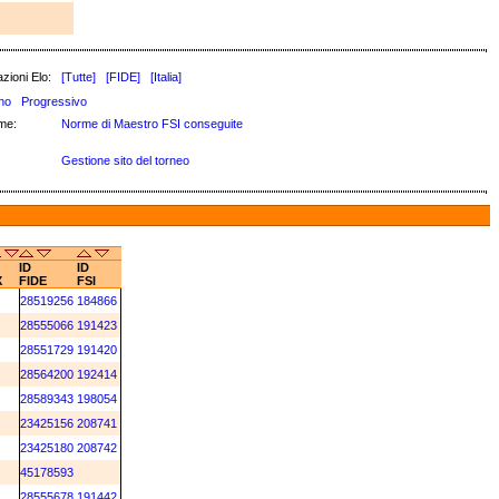
zioni Elo:
[Tutte]
[FIDE]
[Italia]
no
Progressivo
me:
Norme di Maestro FSI conseguite
Gestione sito del torneo
ID
ID
X
FIDE
FSI
M
28519256
184866
28555066
191423
28551729
191420
M
28564200
192414
M
28589343
198054
M
23425156
208741
M
23425180
208742
M
45178593
28555678
191442