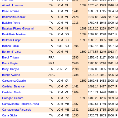
Attardo Lorenzo
ITA
LOM
MI
1399
1578.43
1379
2016
Baio Lorenzo
ITA
LOM
MI
1741
1685.71
1715
2004
Baldeschi Niccolo '
ITA
LOM
MI
2128
1947.86
2370
2007
Ballabio Pietro
ITA
LOM
MI
1913
1789.43
1948
2009
Bautista Flores Giovanni
ITA
LOM
MI
1399
1517.20
1259
2007
Beati Ilaria Martina
ITA
LOM
BG
1399
1502.83
1228
2017
F
Beltrami Filippo
ITA
LOM
LO
1399
1586.75
1305
2011
Bianco Paolo
ITA
EMI
BO
1895
1662.43
1821
2007
Borzomi ' Lara
ITA
LOM
MI
1399
1477.57
1249
2013
F
Breuil Tristan
FRA
2293
1958.43
2117
2008
Breuil Virgile
FRA
2266
1986.00
2216
2011
Budyi Danylo
ITA
VEN
VE
2098
1937.00
2095
2008
Bunga Avelino
ANG
1788
1815.14
2031
2006
Calcaterra Claudio
ITA
LOM
VA
1399
1662.43
1433
2008
Caldelari Beatrice
ITA
LOM
VA
1441
1491.14
1477
2007
F
Caldelari Greta
ITA
LOM
VA
1404
1518.71
1476
2010
F
Callegari Cesare
ITA
LOM
PV
1399
1489.29
1286
2009
Cantavenera Raniero Grazia
ITA
LOM
MB
1687
1669.57
1749
2009
Cantavenera Riccardo
ITA
LOM
MB
1731
1627.43
1735
2005
Caria Giulia
ITA
LOM
MB
1693
1723.71
1803
2006
F