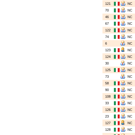
121
NC
70
NC
46
NC
67
NC
122
NC
74
NC
6
NC
123
NC
124
NC
30
NC
125
NC
73
NC
58
NC
90
NC
108
NC
33
NC
126
NC
23
NC
127
NC
128
NC