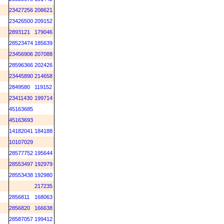
M
23427256
208621
M
23426500
209152
M
2893121
179046
M
28523474
185639
M
23456906
207088
28596366
202426
M
23445890
214658
M
2849580
119152
23411430
199714
M
45163685
M
45163693
M
14182041
184188
M
10107029
M
28577752
195644
28553497
192979
28553438
192980
M
217235
M
2856811
168063
M
2856820
166638
28587057
199412