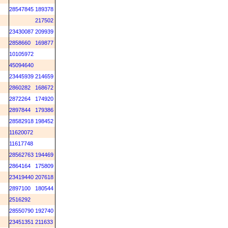
M
28547845
189378
M
217502
M
23430087
209939
M
2858660
169877
M
10105972
M
45094640
M
23445939
214659
M
2860282
168672
M
2872264
174920
M
2897844
179386
M
28582918
198452
M
11620072
M
11617748
M
28562763
194469
M
2864164
175809
M
23419440
207618
M
2897100
180544
M
2516292
M
28550790
192740
M
23451351
211633