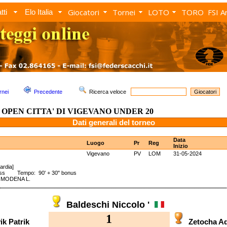
Giocatori
Tornei
LOTO
TORO
FSI A
tti
Elo Italia
rnei
Precedente
Ricerca veloce
° OPEN CITTA' DI VIGEVANO UNDER 20
Dati generali del torneo
Data
Luogo
Pr
Reg
Inizio
Vigevano
PV
LOM
31-05-2024
ardia]
iss Tempo: 90' + 30" bonus
 MODENA L.
Baldeschi Niccolo '
1
ik Patrik
Zetocha A