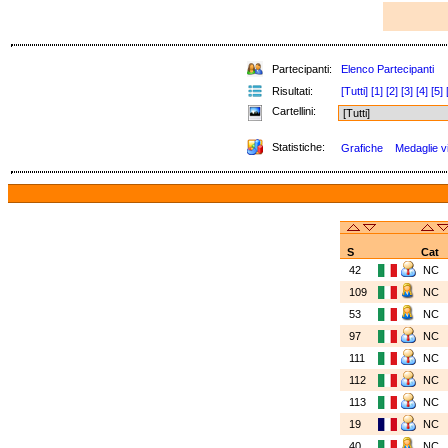
Partecipanti:
Elenco Partecipanti
Risultati:
[Tutti]
[1]
[2]
[3]
[4]
[5]
Cartellini:
Statistiche:
Grafiche
Medaglie vi
S
Cat
42
NC
109
NC
53
NC
97
NC
111
NC
112
NC
113
NC
19
NC
40
NC