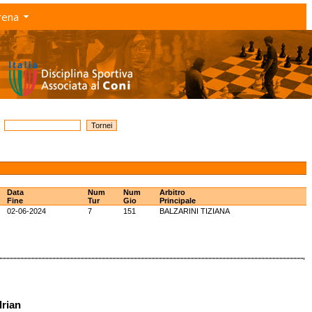
rena
Data
Num
Num
Arbitro
Fine
Tur
Gio
Principale
02-06-2024
7
151
BALZARINI TIZIANA
drian