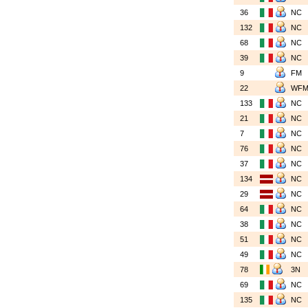
36
NC
132
NC
68
NC
39
NC
9
FM
22
WF
133
NC
21
NC
7
NC
76
NC
37
NC
134
NC
29
NC
64
NC
38
NC
51
NC
49
NC
78
3N
69
NC
135
NC