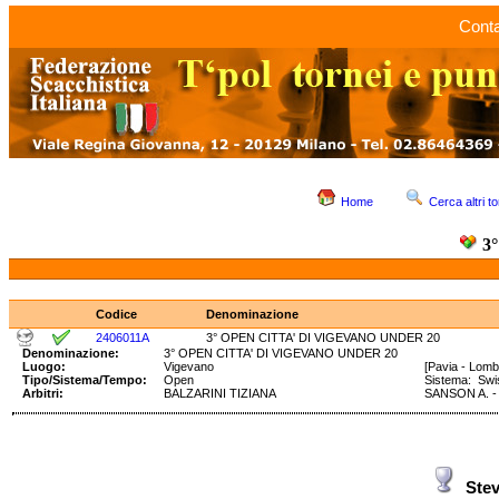
Conta
Home
Cerca altri to
3
Codice
Denominazione
2406011A
3° OPEN CITTA' DI VIGEVANO UNDER 20
Denominazione:
3° OPEN CITTA' DI VIGEVANO UNDER 20
Luogo:
Vigevano
[Pavia - Lomb
Tipo/Sistema/Tempo:
Open
Sistema: Sw
Arbitri:
BALZARINI TIZIANA
SANSON A. -
Stev