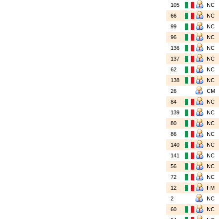
105
NC
66
NC
99
NC
96
NC
136
NC
137
NC
62
NC
138
NC
26
CM
84
NC
139
NC
80
NC
86
NC
140
NC
141
NC
56
NC
72
NC
12
FM
2
NC
60
NC