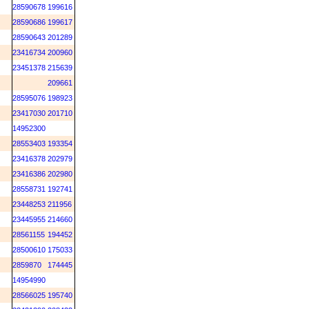
M
28590678
199616
M
28590686
199617
M
28590643
201289
M
23416734
200960
M
23451378
215639
M
209661
M
28595076
198923
M
23417030
201710
M
14952300
M
28553403
193354
M
23416378
202979
M
23416386
202980
M
28558731
192741
M
23448253
211956
M
23445955
214660
M
28561155
194452
M
28500610
175033
M
2859870
174445
M
14954990
M
28566025
195740