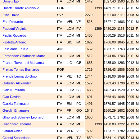
Donetti Igor
ITA
LOM
MI
1442
1527.43
1593
2015
Duarte Duarte Antonio V
POR
1399
1489.71
1183
2011
Elias David
SVK
2270
1961.00
2119
2008
Ene Riccardo
ITA
VEN
VE
1518
1627.17
1603
2011
Facoetti Virginia
ITA
LOM
PV
1399
1430.20
1135
2012
F
Faglia Riccardo
ITA
LOM
MI
1455
1560.29
1518
2011
Faldetta Antonio
ITA
SIC
PA
1822
1766.00
1845
2011
Felicidade Felicia
ANG
1652
1683.71
1763
2008
Fernandez Chahuaris Mattia
ITA
LOM
MI
1512
1644.86
1703
2011
Franco Teves Inti Mahatma
ITA
LIG
GE
1666
1435.00
1293
2012
Freitas Tomas Bernardo
POR
1729
1726.43
1806
2009
Frenda Leonardo Gino
ITA
PIE
TO
1744
1718.00
1849
2009
Gabellini Alexander
ITA
LOM
MB
1572
1703.43
1790
2012
Galelli Emiliano
ITA
LOM
BG
1683
1462.43
1520
2012
Gao Davide
ITA
LOM
MI
1691
1668.43
1648
2005
Garzia Tommaso
ITA
EMI
PC
1491
1579.57
1645
2015
Gerolin Emanuele
ITA
FRI
GO
1547
1560.29
1602
2006
Ghionzoli Soloviev Leonard
ITA
LOM
MI
1658
1673.71
1782
2008
Giacchero Thomas
ITA
LOM
MI
1399
1450.83
1222
2013
Girardi Alvise
ITA
VEN
VE
1592
1723.71
1782
2008
Grassi Sebastiano
ITA
VEN
TV
1859
1634.14
1765
2013