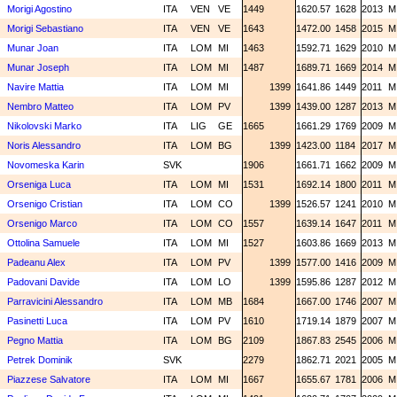
Morigi Agostino
ITA
VEN
VE
1449
1620.57
1628
2013
Morigi Sebastiano
ITA
VEN
VE
1643
1472.00
1458
2015
Munar Joan
ITA
LOM
MI
1463
1592.71
1629
2010
Munar Joseph
ITA
LOM
MI
1487
1689.71
1669
2014
Navire Mattia
ITA
LOM
MI
1399
1641.86
1449
2011
Nembro Matteo
ITA
LOM
PV
1399
1439.00
1287
2013
Nikolovski Marko
ITA
LIG
GE
1665
1661.29
1769
2009
Noris Alessandro
ITA
LOM
BG
1399
1423.00
1184
2017
Novomeska Karin
SVK
1906
1661.71
1662
2009
Orseniga Luca
ITA
LOM
MI
1531
1692.14
1800
2011
Orsenigo Cristian
ITA
LOM
CO
1399
1526.57
1241
2010
Orsenigo Marco
ITA
LOM
CO
1557
1639.14
1647
2011
Ottolina Samuele
ITA
LOM
MI
1527
1603.86
1669
2013
Padeanu Alex
ITA
LOM
PV
1399
1577.00
1416
2009
Padovani Davide
ITA
LOM
LO
1399
1595.86
1287
2012
Parravicini Alessandro
ITA
LOM
MB
1684
1667.00
1746
2007
Pasinetti Luca
ITA
LOM
PV
1610
1719.14
1879
2007
Pegno Mattia
ITA
LOM
BG
2109
1867.83
2545
2006
Petrek Dominik
SVK
2279
1862.71
2021
2005
Piazzese Salvatore
ITA
LOM
MI
1667
1655.67
1781
2006