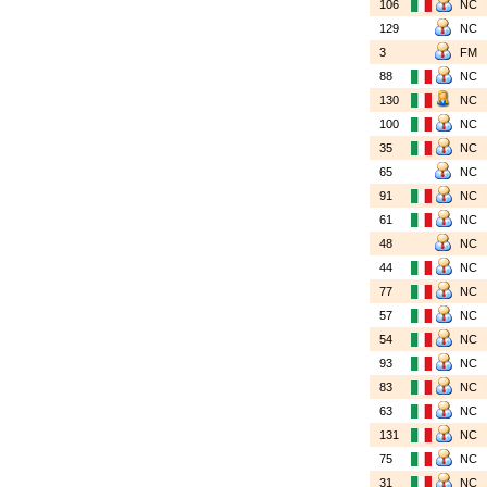
106
NC
129
NC
3
FM
88
NC
130
NC
100
NC
35
NC
65
NC
91
NC
61
NC
48
NC
44
NC
77
NC
57
NC
54
NC
93
NC
83
NC
63
NC
131
NC
75
NC
31
NC