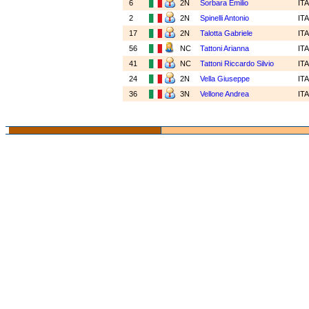
6
2N
Sorbara Emilio
IT
2
2N
Spinelli Antonio
IT
17
2N
Talotta Gabriele
IT
56
NC
Tattoni Arianna
IT
41
NC
Tattoni Riccardo Silvio
IT
24
2N
Vella Giuseppe
IT
36
3N
Vellone Andrea
IT