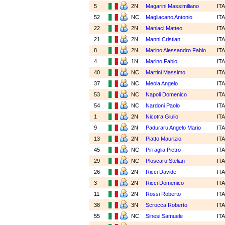
5
2N
Magarini Massimiliano
IT
52
NC
Magliacano Antonio
IT
22
2N
Maniaci Matteo
IT
21
2N
Manni Cristian
IT
8
2N
Marino Alessandro Fabio
IT
4
1N
Marino Fabio
IT
40
NC
Martini Massimo
IT
37
NC
Meola Angelo
IT
53
NC
Napoli Domenico
IT
54
NC
Nardoni Paolo
IT
1
2N
Nicotra Giulio
IT
9
2N
Paduraru Angelo Mario
IT
13
2N
Piatto Maurizio
IT
45
NC
Pirraglia Pietro
IT
29
NC
Ploscaru Stelian
IT
26
2N
Ricci Davide
IT
3
2N
Ricci Domenico
IT
11
2N
Rossi Roberto
IT
38
3N
Scrocca Roberto
IT
55
NC
Sinesi Samuele
IT