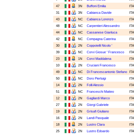
47
3N
Buffoni Emilia
IT
31
3N
Cabianca Davide
IT
43
NC
Cabianca Lorenzo
IT
48
NC
Carpentieri Alessandro
IT
44
NC
Cassanese Gianluca
IT
42
NC
Compagna Caterina
IT
30
2N
Coppotelli Nicolo '
IT
39
NC
Corvi Giosue ' Francesco
IT
23
1N
Corvi Maddalena
IT
10
2N
Cruciani Francesco
IT
49
NC
Di Francescantonio Stefano
IT
50
NC
Doro Pierluigi
IT
14
2N
Folli Alessio
IT
51
NC
Franceschi Matteo
IT
12
2N
Gagliardi Marco
IT
27
2N
Giorgi Gabriele
IT
19
2N
Grisafi Giuliano
IT
16
2N
Landi Pasquale
IT
18
2N
Lustro Clara
IT
25
2N
Lustro Edoardo
IT