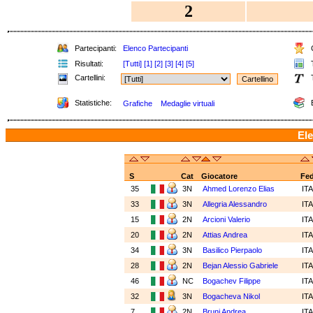
2
Partecipanti:
Elenco Partecipanti
C
Risultati:
[Tutti]
[1]
[2]
[3]
[4]
[5]
T
Cartellini:
T
Statistiche:
E
Grafiche
Medaglie virtuali
Ele
S
Cat
Giocatore
Fe
35
3N
Ahmed Lorenzo Elias
IT
33
3N
Allegria Alessandro
IT
15
2N
Arcioni Valerio
IT
20
2N
Attias Andrea
IT
34
3N
Basilico Pierpaolo
IT
28
2N
Bejan Alessio Gabriele
IT
46
NC
Bogachev Filippe
IT
32
3N
Bogacheva Nikol
IT
7
2N
Bruni Andrea
IT