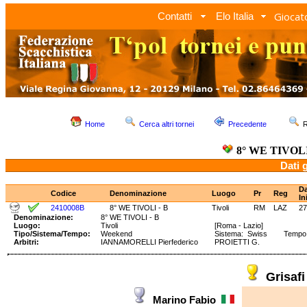
Giocato
Contatti
Elo Italia
Home
Cerca altri tornei
Precedente
R
8° WE TIVOLI
Dati 
Da
Codice
Denominazione
Luogo
Pr
Reg
In
2410008B
8° WE TIVOLI - B
Tivoli
RM
LAZ
27
Denominazione:
8° WE TIVOLI - B
Luogo:
Tivoli
[Roma - Lazio]
Tipo/Sistema/Tempo:
Weekend
Sistema: Swiss Tempo: 
Arbitri:
IANNAMORELLI Pierfederico
PROIETTI G.
Grisaf
Marino Fabio