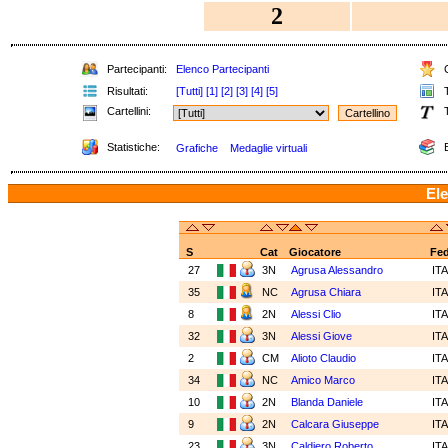
2
Partecipanti:
Elenco Partecipanti
C
Risultati:
[Tutti]
[1]
[2]
[3]
[4]
[5]
T
Cartellini:
T
Statistiche:
E
Grafiche
Medaglie virtuali
Ele
S
Cat
Giocatore
Fe
27
3N
Agrusa Alessandro
IT
35
NC
Agrusa Chiara
IT
8
2N
Alessi Clio
IT
32
3N
Alessi Giove
IT
2
CM
Alioto Claudio
IT
34
NC
Amico Marco
IT
10
2N
Blanda Daniele
IT
9
2N
Calcara Giuseppe
IT
23
3N
Caldiero Roberto
IT