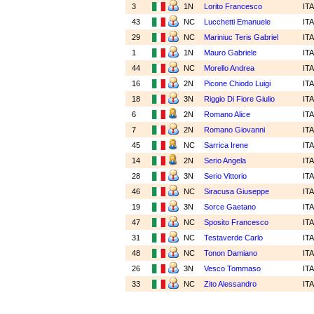
3
1N
Lorito Francesco
IT
43
NC
Lucchetti Emanuele
IT
29
NC
Mariniuc Teris Gabriel
IT
1
1N
Mauro Gabriele
IT
44
NC
Morello Andrea
IT
16
2N
Picone Chiodo Luigi
IT
18
3N
Riggio Di Fiore Giulio
IT
6
2N
Romano Alice
IT
7
2N
Romano Giovanni
IT
45
NC
Sarrica Irene
IT
14
2N
Serio Angela
IT
28
3N
Serio Vittorio
IT
46
NC
Siracusa Giuseppe
IT
19
3N
Sorce Gaetano
IT
47
NC
Sposito Francesco
IT
31
NC
Testaverde Carlo
IT
48
NC
Tonon Damiano
IT
26
3N
Vesco Tommaso
IT
33
NC
Zito Alessandro
IT