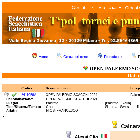
Giocato
Contatti
Elo Italia
Home
Cerca altri tornei
Precedente
R
OPEN PALERMO SCA
Dati 
Codice
Denominazione
Luog
2411056A
OPEN PALERMO SCACCHI 2024
Paler
Denominazione:
OPEN PALERMO SCACCHI 2024
Luogo:
Palermo
[Palermo - Sicilia]
Tipo/Sistema/Tempo:
Open
Sistema: Swiss Tem
Arbitri:
MIOSI FRANCESCO
Calcar
Alessi Clio