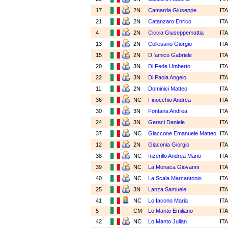
17
2N
Camarda Giuseppe
IT
21
2N
Catanzaro Enrico
IT
4
2N
Ciccia Giuseppemattia
IT
13
2N
Collesano Giorgio
IT
15
2N
D 'amico Gabriele
IT
20
3N
Di Fede Umberto
IT
22
3N
Di Paola Angelo
IT
11
2N
Dominici Matteo
IT
36
NC
Finocchio Andrea
IT
30
3N
Fontana Andrea
IT
24
3N
Geraci Daniele
IT
37
NC
Giaccone Emanuele Matteo
IT
12
2N
Giaconia Giorgio
IT
38
NC
Inzerillo Andrea Mario
IT
39
NC
La Monaca Giovanni
IT
40
NC
La Scala Marcantonio
IT
25
3N
Lanza Samuele
IT
41
NC
Lo Iacono Maria
IT
5
CM
Lo Manto Emiliano
IT
42
NC
Lo Manto Julian
IT