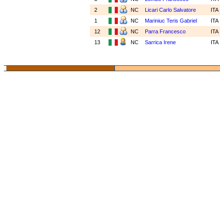
2
NC
Licari Carlo Salvatore
ITA
1
NC
Mariniuc Teris Gabriel
ITA
12
NC
Parra Francesco
ITA
13
NC
Sarrica Irene
ITA