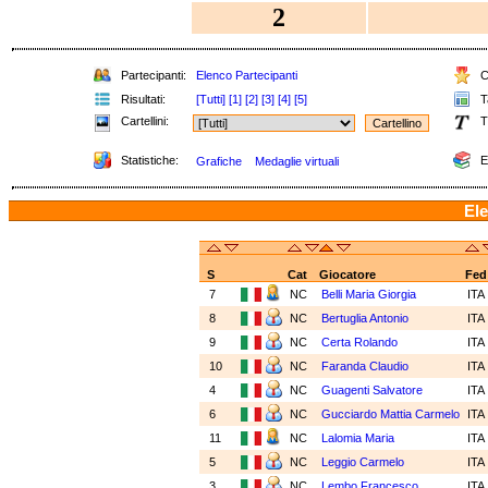
2
Partecipanti:
Elenco Partecipanti
Cl
Risultati:
[Tutti]
[1]
[2]
[3]
[4]
[5]
Ta
Cartellini:
T
Statistiche:
E
Grafiche
Medaglie virtuali
Ele
S
Cat
Giocatore
Fed
7
NC
Belli Maria Giorgia
ITA
8
NC
Bertuglia Antonio
ITA
9
NC
Certa Rolando
ITA
10
NC
Faranda Claudio
ITA
4
NC
Guagenti Salvatore
ITA
6
NC
Gucciardo Mattia Carmelo
ITA
11
NC
Lalomia Maria
ITA
5
NC
Leggio Carmelo
ITA
3
NC
Lembo Francesco
ITA