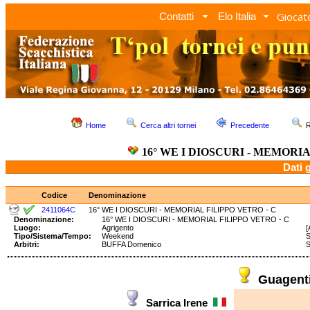
Giocato
Contatti
Elo Italia
Home
Cerca altri tornei
Precedente
R
16° WE I DIOSCURI - MEMORIA
Dati 
Codice
Denominazione
2411064C
16° WE I DIOSCURI - MEMORIAL FILIPPO VETRO - C
Denominazione:
16° WE I DIOSCURI - MEMORIAL FILIPPO VETRO - C
Luogo:
Agrigento
[
Tipo/Sistema/Tempo:
Weekend
S
Arbitri:
BUFFA Domenico
Guagent
Sarrica Irene