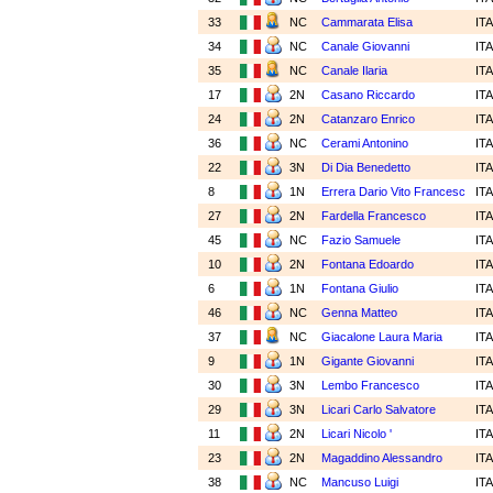
33
NC
Cammarata Elisa
IT
34
NC
Canale Giovanni
IT
35
NC
Canale Ilaria
IT
17
2N
Casano Riccardo
IT
24
2N
Catanzaro Enrico
IT
36
NC
Cerami Antonino
IT
22
3N
Di Dia Benedetto
IT
8
1N
Errera Dario Vito Francesc
IT
27
2N
Fardella Francesco
IT
45
NC
Fazio Samuele
IT
10
2N
Fontana Edoardo
IT
6
1N
Fontana Giulio
IT
46
NC
Genna Matteo
IT
37
NC
Giacalone Laura Maria
IT
9
1N
Gigante Giovanni
IT
30
3N
Lembo Francesco
IT
29
3N
Licari Carlo Salvatore
IT
11
2N
Licari Nicolo '
IT
23
2N
Magaddino Alessandro
IT
38
NC
Mancuso Luigi
IT