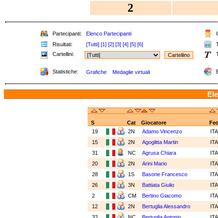
2
Partecipanti:
Elenco Partecipanti
C
Risultati:
[Tutti]
[1]
[2]
[3]
[4]
[5]
[6]
T
Cartellini:
T
Statistiche:
E
Grafiche
Medaglie virtuali
Ele
S
Cat
Giocatore
Fe
19
2N
Adamo Vincenzo
IT
15
2N
Agoglitta Martin
IT
31
NC
Agrusa Chiara
IT
20
2N
Arini Mario
IT
28
1S
Basone Francesco
IT
26
3N
Battiata Giulio
IT
2
CM
Bertino Giacomo
IT
12
2N
Bertuglia Alessandro
IT
32
NC
Bertuglia Antonio
IT