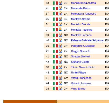
13
2N
Mangiaracina Andrea
IT
4
1N
Mattarella Pietro
IT
3
1N
Melograni Francesco
IT
25
3N
Montalto Alessio
IT
5
1N
Montalto Davide
IT
7
1N
Montalto Federica
IT
39
NC
Montalto Lorenzo
IT
40
NC
Palermo Gabriele Salvatore
IT
16
1N
Pellegrino Giuseppe
IT
21
2N
Ruggia Samuele
IT
41
NC
Struppa Samuel
IT
42
NC
Sturiano Gioele
IT
18
2N
Titone Simone Pietro
IT
43
NC
Umile Filippo
IT
1
CM
Verga Francesco
IT
44
NC
Vesuvio Lorenzo
IT
14
2N
Virga Enrico
IT