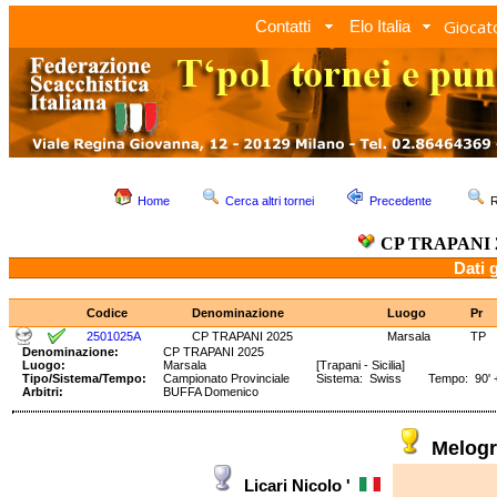
Giocato
Contatti
Elo Italia
Home
Cerca altri tornei
Precedente
R
CP TRAPANI 
Dati 
Codice
Denominazione
Luogo
Pr
2501025A
CP TRAPANI 2025
Marsala
TP
Denominazione:
CP TRAPANI 2025
Luogo:
Marsala
[Trapani - Sicilia]
Tipo/Sistema/Tempo:
Campionato Provinciale
Sistema: Swiss Tempo: 90' +
Arbitri:
BUFFA Domenico
Melog
Licari Nicolo '