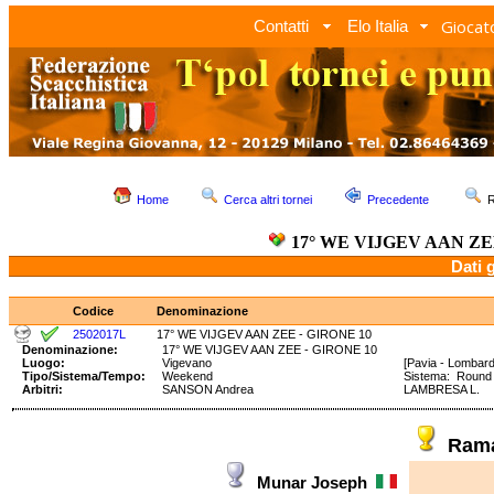
Giocato
Contatti
Elo Italia
Home
Cerca altri tornei
Precedente
R
17° WE VIJGEV AAN ZE
Dati 
Codice
Denominazione
2502017L
17° WE VIJGEV AAN ZEE - GIRONE 10
Denominazione:
17° WE VIJGEV AAN ZEE - GIRONE 10
Luogo:
Vigevano
[Pavia - Lombard
Tipo/Sistema/Tempo:
Weekend
Sistema: Roun
Arbitri:
SANSON Andrea
LAMBRESA L.
Rama
Munar Joseph