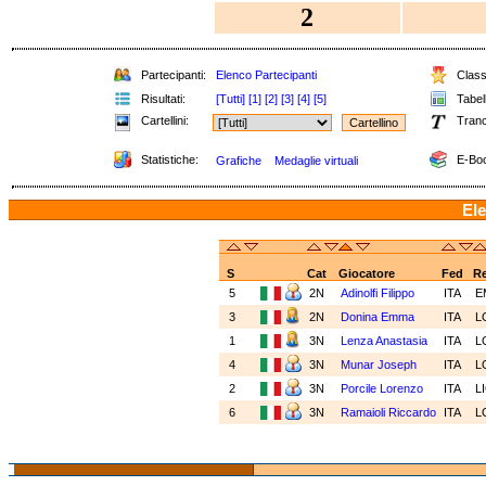
2
Partecipanti:
Elenco Partecipanti
Classi
Risultati:
[Tutti]
[1]
[2]
[3]
[4]
[5]
Tabell
Cartellini:
Tranc
Statistiche:
E-Boo
Grafiche
Medaglie virtuali
Ele
S
Cat
Giocatore
Fed
R
5
2N
Adinolfi Filippo
ITA
E
3
2N
Donina Emma
ITA
L
1
3N
Lenza Anastasia
ITA
L
4
3N
Munar Joseph
ITA
L
2
3N
Porcile Lorenzo
ITA
L
6
3N
Ramaioli Riccardo
ITA
L