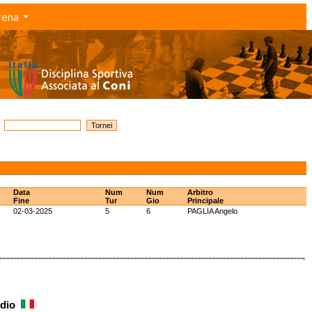
rena
Data
Num
Num
Arbitro
Fine
Tur
Gio
Principale
02-03-2025
5
6
PAGLIA Angelo
udio