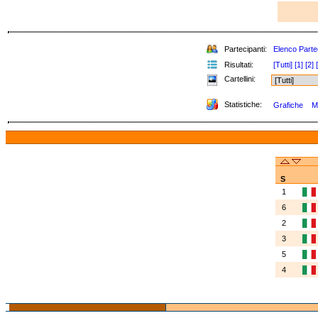
Partecipanti:
Elenco Parte
Risultati:
[Tutti]
[1]
[2]
Cartellini:
Statistiche:
Grafiche
Me
S
1
6
2
3
5
4