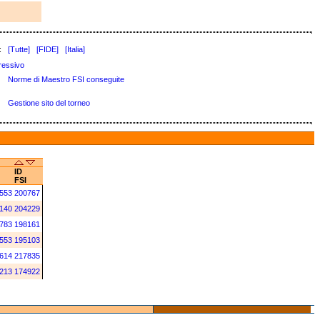
:
[Tutte]
[FIDE]
[Italia]
ressivo
Norme di Maestro FSI conseguite
Gestione sito del torneo
ID
FSI
553
200767
140
204229
783
198161
553
195103
614
217835
213
174922