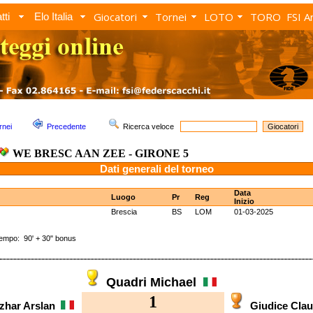
Giocatori
Tornei
LOTO
TORO
FSI A
tti
Elo Italia
rnei
Precedente
Ricerca veloce
WE BRESC AAN ZEE - GIRONE 5
Dati generali del torneo
Data
Luogo
Pr
Reg
Inizio
Brescia
BS
LOM
01-03-2025
po: 90' + 30" bonus
Quadri Michael
1
zhar Arslan
Giudice Cla