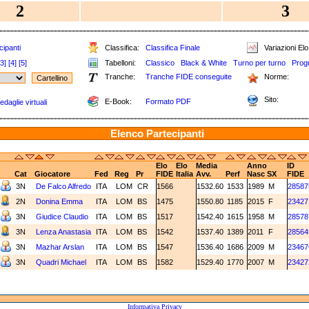
2
3
cipanti
Classifica:
Classifica Finale
Variazioni Elo
[3]
[4]
[5]
Tabelloni:
Classico
Black & White
Turno per turno
Prog
Tranche:
Tranche FIDE conseguite
Norme:
Sito:
E-Book:
Formato PDF
daglie virtuali
Elenco Partecipanti
Elo
Elo
Media
Anno
ID
Cat
Giocatore
Fed
Reg
Pr
FIDE
Italia
Avv.
Perf
Nasc
SX
FIDE
3N
De Falco Alfredo
ITA
LOM
CR
1566
1532.60
1533
1989
M
28587
2N
Donina Emma
ITA
LOM
BS
1475
1550.80
1185
2015
F
23427
3N
Giudice Claudio
ITA
LOM
BS
1517
1542.40
1615
1958
M
28578
3N
Lenza Anastasia
ITA
LOM
BS
1542
1537.40
1389
2011
F
28564
3N
Mazhar Arslan
ITA
LOM
BS
1547
1536.40
1686
2009
M
23467
3N
Quadri Michael
ITA
LOM
BS
1582
1529.40
1770
2007
M
23427
Informativa Privacy