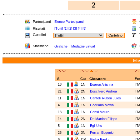
2
Partecipanti:
Elenco Partecipanti
C
Risultati:
[Tutti]
[1]
[2]
[3]
[4]
[5]
T
Cartellini:
Statistiche:
Grafiche
Medaglie virtuali
Ele
S
Cat
Giocatore
Fe
18
1N
Boaron Arianna
IT
21
2N
Boschiero Andrea
IT
11
1N
Cantelli Ruben Jules
IT
4
1N
Cedriano Mattia
IT
13
1N
Censi Mauro
IT
14
2N
De Martino Filippo
IT
5
1N
Egli Urs
IT
25
3N
Ferrari Eugenio
IT
6
CM
Gaiba Paolo
IT