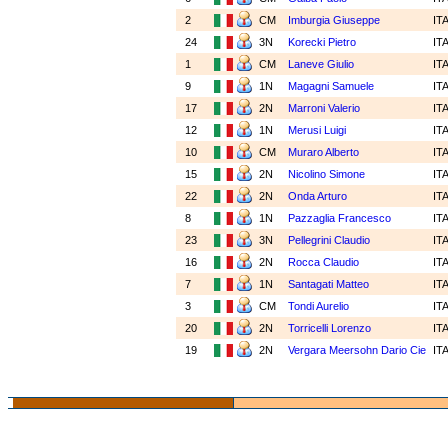
2
CM
Imburgia Giuseppe
IT
24
3N
Korecki Pietro
IT
1
CM
Laneve Giulio
IT
9
1N
Magagni Samuele
IT
17
2N
Marroni Valerio
IT
12
1N
Merusi Luigi
IT
10
CM
Muraro Alberto
IT
15
2N
Nicolino Simone
IT
22
2N
Onda Arturo
IT
8
1N
Pazzaglia Francesco
IT
23
3N
Pellegrini Claudio
IT
16
2N
Rocca Claudio
IT
7
1N
Santagati Matteo
IT
3
CM
Tondi Aurelio
IT
20
2N
Torricelli Lorenzo
IT
19
2N
Vergara Meersohn Dario Cie
IT