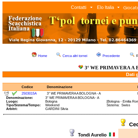
Giocato
Contatti
Elo Italia
Home
Cerca altri tornei
Precedente
R
3° WE PRIMAVERA A 
Dati 
Codice
Denominazione
2503015A
3° WE PRIMAVERA A BOLOGNA - A
Denominazione:
3° WE PRIMAVERA A BOLOGNA - A
Luogo:
Bologna
[Bologna - Emilia R
Tipo/Sistema/Tempo:
Weekend
Sistema: Swiss Te
Arbitri:
GARDINI Silvia
Ced
Tondi Aurelio