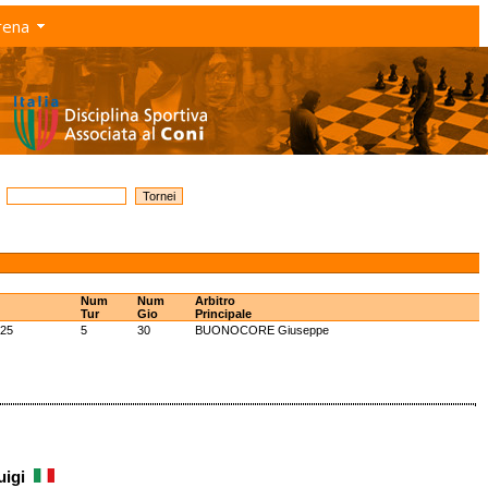
rena
Num
Num
Arbitro
Tur
Gio
Principale
025
5
30
BUONOCORE Giuseppe
luigi