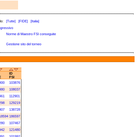
lo:
[Tutte]
[FIDE]
[Italia]
gressivo
Norme di Maestro FSI conseguite
Gestione sito del torneo
ID
E
FSI
800
103876
480
108037
461
112901
298
129219
407
138728
18594
186597
280
107467
942
121480
391
101992