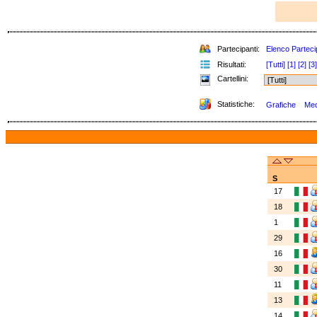
Partecipanti:
Elenco Parteci
Risultati:
[Tutti]
[1]
[2]
[3]
Cartellini:
Statistiche:
Grafiche
Meda
S
17
18
1
29
16
30
11
13
14