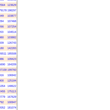
2564
123629
79178
198297
049
103877
284
107468
266
107254
203
104514
480
103882
339
126743
180
142283
26511
185508
886
109423
5690
164209
07158
199760
916
106942
400
125184
5354
148622
2455
175113
2779
167629
792
100947
2052
181074