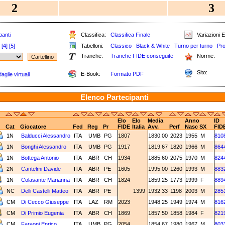
2
3
panti
Classifica:
Classifica Finale
Variazioni E
[4]
[5]
Tabelloni:
Classico
Black & White
Turno per turno
Pro
Tranche:
Tranche FIDE conseguite
Norme:
Sito:
E-Book:
Formato PDF
glie virtuali
Elenco Partecipanti
Elo
Elo
Media
Anno
ID
Cat
Giocatore
Fed
Reg
Pr
FIDE
Italia
Avv.
Perf
Nasc
SX
FID
1N
Balducci Alessandro
ITA
UMB
PG
1807
1830.00
2023
1955
M
810
1N
Bonghi Alessandro
ITA
UMB
PG
1917
1819.67
1820
1966
M
864
1N
Bottega Antonio
ITA
ABR
CH
1934
1885.60
2075
1970
M
824
2N
Cantelmi Davide
ITA
ABR
PE
1605
1995.00
1260
1993
M
883
1N
Colasante Marianna
ITA
ABR
CH
1824
1859.25
1773
1999
F
889
NC
Delli Castelli Matteo
ITA
ABR
PE
1399
1932.33
1198
2003
M
285
CM
Di Cecco Giuseppe
ITA
LAZ
RM
2023
1948.25
1949
1974
M
816
CM
Di Primio Eugenia
ITA
ABR
CH
1869
1857.50
1858
1984
F
821
CM
Faraoni Enrico
ITA
UMB
PG
2054
1854.67
1980
1967
M
803