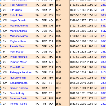
1N
Feoli Adalberto
ITA
LAZ
RM
1816
1761.80
1613
1990
M
283
2N
Fifo Olges
ITA
ABR
PE
1720
1860.75
1861
2005
M
285
CM
Fulvi Fulvio
ITA
UMB
PG
2055
1889.50
1890
1950
M
803
CM
Luigini Ottavio
ITA
ABR
AQ
2018
1399.00
2277
1971
M
815
1N
Martella Antonio
ITA
ABR
CH
1844
1792.75
1600
1962
M
833
CM
Martelli Andrea
ITA
UMB
PG
2029
1925.33
1801
1962
M
811
1N
Mignone Marco
ITA
UMB
PG
1882
1790.67
1666
1949
M
878
1N
Paglione Ilario
ITA
ABR
CH
1832
1814.50
1700
1990
M
862
1N
Panella Mauro
ITA
ABR
AQ
1828
1815.60
1744
1980
M
869
M
Perri Marco
ITA
UMB
PG
1784
1752.33
1628
1957
M
285
CM
Prelati Maurizio
ITA
EMI
RA
1845
1787.60
1900
1954
M
804
2N
Pulsone Marco
ITA
ABR
AQ
1716
1843.50
2037
2004
M
282
1N
Ranalli Bruno
ITA
ABR
CH
1924
2029.00
1294
1966
M
234
CM
Rebeggiani Andrea
ITA
ABR
CH
1887
1837.00
2514
1964
M
810
1N
Rossi Pierluigi
ITA
LAZ
RM
1911
1821.00
1970
1986
M
851
CM
Scagliarini Lara
ITA
EMI
FE
2015
1966.33
2240
2002
F
280
1N
Sciole ' Narciso
ITA
ABR
TE
1816
1793.25
1889
2007
M
286
1N
Serafini Luigi
ITA
ABR
TE
1778
1811.00
1811
2006
M
287
CM
Simeone Giulio
ITA
LAZ
RM
1936
1926.20
1927
1973
M
808
1N
Tonello Franco
ITA
FRI
UD
1837
1851.80
2001
1989
M
289