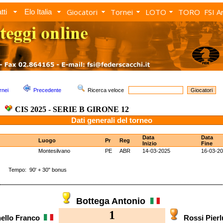
Giocatori
Tornei
LOTO
TORO
FSI A
tti
Elo Italia
rnei
Precedente
Ricerca veloce
CIS 2025 - SERIE B GIRONE 12
Dati generali del torneo
Data
Data
Luogo
Pr
Reg
Inizio
Fine
Montesilvano
PE
ABR
14-03-2025
16-03-2
 Tempo: 90' + 30" bonus
Bottega Antonio
1
ello Franco
Rossi Pier