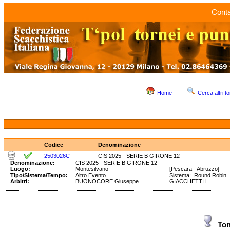
Conta
Home
Cerca altri to
Codice
Denominazione
2503026C
CIS 2025 - SERIE B GIRONE 12
Denominazione:
CIS 2025 - SERIE B GIRONE 12
Luogo:
Montesilvano
[Pescara - Abruzzo]
Tipo/Sistema/Tempo:
Altro Evento
Sistema: Round Robin
Arbitri:
BUONOCORE Giuseppe
GIACCHETTI L.
Ton