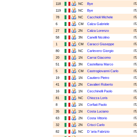
118
NC
Bye
I
119
NC
Bye
I
78
NC
Cacchioli Michele
I
6
CM
Calza Gabriele
I
27
2N
Calza Lorenzo
I
58
3N
Canelli Nicolino
I
1
CM
Caracci Giuseppe
I
80
NC
Carlevero Giorgio
I
20
1N
Carrai Giacomo
I
51
3N
Castellana Marco
I
5
CM
Castrogiovanni Carlo
I
19
1N
Cautiero Pietro
I
41
2N
Cavalieri Roberto
I
16
1N
Cecchinelli Paolo
I
81
NC
Chiozza Loris
I
8
1N
Corfiati Paolo
I
35
1N
Costa Luciano
I
63
2N
Costa Vittorio
I
32
2N
Crisci Carlo
I
82
NC
D 'aria Fabrizio
I