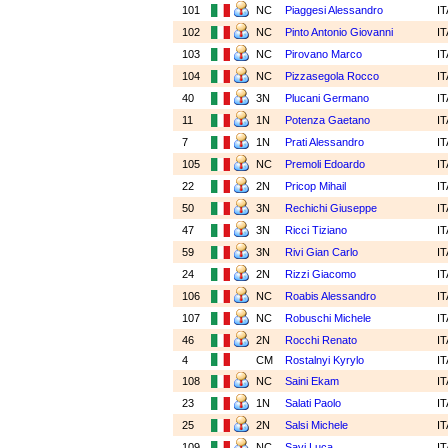
101
NC
Piaggesi Alessandro
I
102
NC
Pinto Antonio Giovanni
I
103
NC
Pirovano Marco
I
104
NC
Pizzasegola Rocco
I
40
3N
Plucani Germano
I
11
1N
Potenza Gaetano
I
7
1N
Prati Alessandro
I
105
NC
Premoli Edoardo
I
22
2N
Pricop Mihail
I
50
3N
Rechichi Giuseppe
I
47
3N
Ricci Tiziano
I
59
3N
Rivi Gian Carlo
I
24
2N
Rizzi Giacomo
I
106
NC
Roabis Alessandro
I
107
NC
Robuschi Michele
I
46
2N
Rocchi Renato
I
4
CM
Rostalnyi Kyrylo
I
108
NC
Saini Ekam
I
23
1N
Salati Paolo
I
25
2N
Salsi Michele
I
109
NC
Savi Luca
I