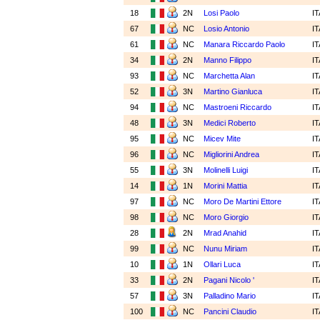
18
2N
Losi Paolo
I
67
NC
Losio Antonio
I
61
NC
Manara Riccardo Paolo
I
34
2N
Manno Filippo
I
93
NC
Marchetta Alan
I
52
3N
Martino Gianluca
I
94
NC
Mastroeni Riccardo
I
48
3N
Medici Roberto
I
95
NC
Micev Mite
I
96
NC
Migliorini Andrea
I
55
3N
Molinelli Luigi
I
14
1N
Morini Mattia
I
97
NC
Moro De Martini Ettore
I
98
NC
Moro Giorgio
I
28
2N
Mrad Anahid
I
99
NC
Nunu Miriam
I
10
1N
Ollari Luca
I
33
2N
Pagani Nicolo '
I
57
3N
Palladino Mario
I
100
NC
Pancini Claudio
I