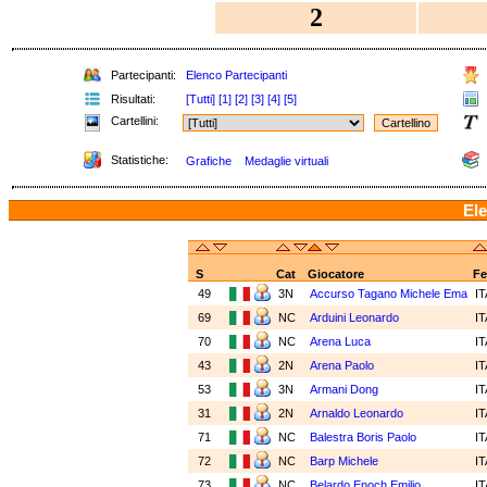
2
Partecipanti:
Elenco Partecipanti
Risultati:
[Tutti]
[1]
[2]
[3]
[4]
[5]
Cartellini:
Statistiche:
Grafiche
Medaglie virtuali
Ele
S
Cat
Giocatore
Fe
49
3N
Accurso Tagano Michele Ema
I
69
NC
Arduini Leonardo
I
70
NC
Arena Luca
I
43
2N
Arena Paolo
I
53
3N
Armani Dong
I
31
2N
Arnaldo Leonardo
I
71
NC
Balestra Boris Paolo
I
72
NC
Barp Michele
I
73
NC
Belardo Enoch Emilio
I