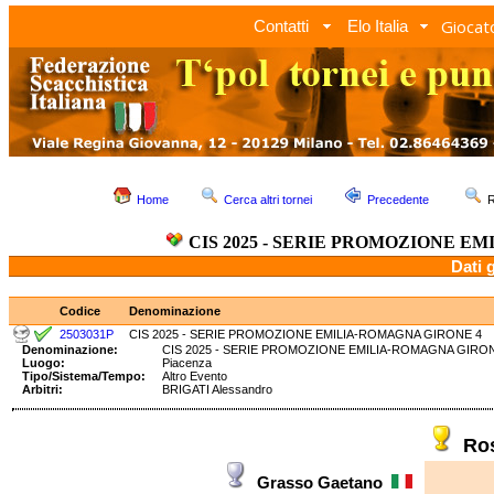
Giocato
Contatti
Elo Italia
Home
Cerca altri tornei
Precedente
R
CIS 2025 - SERIE PROMOZIONE E
Dati 
Codice
Denominazione
2503031P
CIS 2025 - SERIE PROMOZIONE EMILIA-ROMAGNA GIRONE 4
Denominazione:
CIS 2025 - SERIE PROMOZIONE EMILIA-ROMAGNA G
Luogo:
Piacenza
Tipo/Sistema/Tempo:
Altro Evento
Arbitri:
BRIGATI Alessandro
Ro
Grasso Gaetano