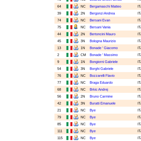
64
NC
Bergamaschi Matteo
I
39
2N
Bergonzi Andrea
I
74
NC
Bersani Evan
I
75
NC
Bersani Vania
I
44
2N
Bertoncini Mauro
I
45
3N
Bologna Maurizio
I
13
1N
Bonade ' Giacomo
I
2
CM
Bonade ' Massimo
I
9
1N
Bongiorni Gabriele
I
54
3N
Borghi Gabriele
I
76
NC
Bozzarelli Flavio
I
77
NC
Braga Eduardo
I
68
NC
Brkic Andrej
I
56
2N
Bruno Carmine
I
42
3N
Buratti Emanuele
I
21
NC
Bye
I
79
NC
Bye
I
85
NC
Bye
I
111
NC
Bye
I
115
NC
Bye
I