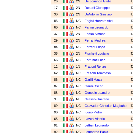
26
2N
De Joannon Giulio
I
17
2N
Decarli Giuseppe
I
30
2N
Di Antonio Giustino
I
83
NC
Fagioli Horvath Abel
I
60
NC
Farina Leonardo
I
37
2N
Fassa Simone
I
29
2N
Ferrari Andrea
I
84
NC
Ferretti Filippo
I
38
2N
Fischetti Luciano
I
66
NC
Fortunati Luca
I
12
1N
Frattoni Renzo
I
62
NC
Freschi Tommaso
I
86
NC
Garilli Mattia
I
87
NC
Garilli Oscar
I
88
NC
Genesin Leandro
I
3
M
Grasso Gaetano
I
89
NC
Gravador Christian Magbuho
I
90
NC
Iuorio Pietro
I
65
NC
Laveni Vittorio
I
91
NC
Lettieri Leonardo
I
92
NC
Lombardo Paolo
I