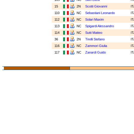
15
2N
Scotti Giovanni
I
110
NC
Sebastiani Leonardo
I
112
NC
Solari Maxim
I
113
NC
Spigardi Alessandro
I
114
NC
Sutti Matteo
I
36
2N
Tirelli Stefano
I
116
NC
Zammori Giulia
I
117
NC
Zanardi Guido
I