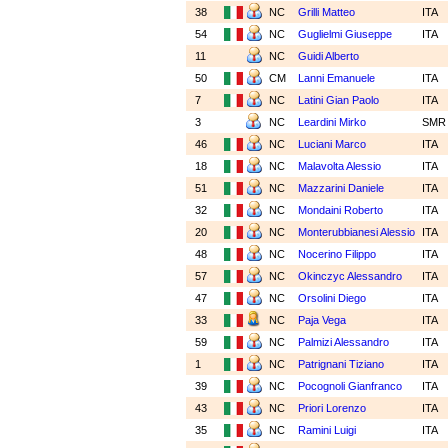
38
NC
Grilli Matteo
ITA
54
NC
Guglielmi Giuseppe
ITA
11
NC
Guidi Alberto
50
CM
Lanni Emanuele
ITA
7
NC
Latini Gian Paolo
ITA
3
NC
Leardini Mirko
SM
46
NC
Luciani Marco
ITA
18
NC
Malavolta Alessio
ITA
51
NC
Mazzarini Daniele
ITA
32
NC
Mondaini Roberto
ITA
20
NC
Monterubbianesi Alessio
ITA
48
NC
Nocerino Filippo
ITA
57
NC
Okinczyc Alessandro
ITA
47
NC
Orsolini Diego
ITA
33
NC
Paja Vega
ITA
59
NC
Palmizi Alessandro
ITA
1
NC
Patrignani Tiziano
ITA
39
NC
Pocognoli Gianfranco
ITA
43
NC
Priori Lorenzo
ITA
35
NC
Ramini Luigi
ITA