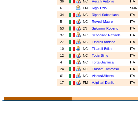
36
NC
Recchi Antonio
ITA
6
FM
Righi Ezio
SM
34
NC
Ripani Sebastiano
ITA
5
NC
Rovedi Mauro
ITA
53
2N
Salomoni Roberto
ITA
37
NC
Scoccianti Raffaele
ITA
27
NC
Tittarelli Adriano
ITA
10
NC
Tittarelli Edith
ITA
12
NC
Todic Simo
ITA
4
NC
Torta Gianluca
ITA
24
NC
Trasatti Tommaso
ITA
61
NC
Viscusi Alberto
ITA
17
FM
Volpinari Danilo
ITA