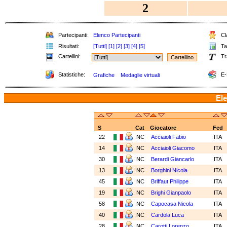
2
Partecipanti:
Elenco Partecipanti
Cla
Risultati:
[Tutti]
[1]
[2]
[3]
[4]
[5]
Tab
Cartellini:
Tr
Statistiche:
E-
Grafiche
Medaglie virtuali
Ele
S
Cat
Giocatore
Fed
22
NC
Acciaioli Fabio
ITA
14
NC
Acciaioli Giacomo
ITA
30
NC
Berardi Giancarlo
ITA
13
NC
Borghini Nicola
ITA
45
NC
Briffaut Philippe
ITA
19
NC
Brighi Gianpaolo
ITA
58
NC
Capocasa Nicola
ITA
40
NC
Cardola Luca
ITA
28
NC
Carotti Lorenzo
ITA