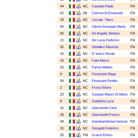
44
NC
Casadei Paolo
ITA
62
2N
Ciarrocchi Emanuele
ITA
29
NC
Ciccale ' Piero
ITA
55
NC
Cilenti Giuseppe Maria
ITA
60
NC
De Angelis Stefano
ITA
21
NC
De Lucia Federico
ITA
42
NC
Diotallevi Maurizio
ITA
15
NC
D`amico Nicola
ITA
16
NC
Faini Marco
ITA
52
NC
Farina Matteo
ITA
9
NC
Fioravanti Diego
ITA
56
NC
Fioravanti Emidio
ITA
2
NC
Fronzi Ettore
ITA
23
NC
Gaspari Mauro Di Mario
ITA
8
NC
Gattafoni Luca
ITA
41
NC
Giacometti Carlo
ITA
26
NC
Giacometti Franco
ITA
49
NC
Giambartolomei Samuel
ITA
31
NC
Giorgetti Federico
ITA
25
FM
Grassi Enrico
ITA