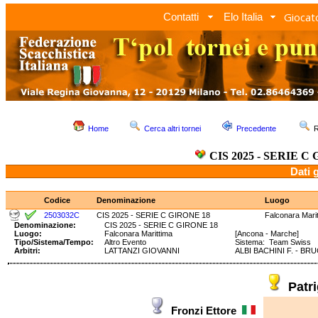
Giocato
Contatti
Elo Italia
Home
Cerca altri tornei
Precedente
R
CIS 2025 - SERIE C
Dati 
Codice
Denominazione
Luogo
2503032C
CIS 2025 - SERIE C GIRONE 18
Falconara Mari
Denominazione:
CIS 2025 - SERIE C GIRONE 18
Luogo:
Falconara Marittima
[Ancona - Marche]
Tipo/Sistema/Tempo:
Altro Evento
Sistema: Team Swiss
Arbitri:
LATTANZI GIOVANNI
ALBI BACHINI F. - BRU
Patr
Fronzi Ettore