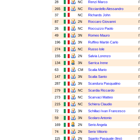
28
NC
Renzi Marco
265
NC
Ricciardello Alessandro
37
NC
Richards John
87
2N
Roccaro Giovanni
26
NC
Roccuzzo Paolo
49
3N
Romeo Mauro
196
3N
Ruffino Martin Carlo
274
NC
Russo Iole
155
2N
Salvia Lorenzo
134
3N
Sarrica Irene
63
CM
Scalia Mario
147
3N
Scalia Santo
287
3N
Scandura Pasqualino
279
NC
Scardia Riccardo
273
NC
Scarvaci Matteo
215
NC
Schiera Claudio
72
3N
Schillaci Ivan Francesco
59
3N
Scolaro Antonio
169
2N
Serio Angela
74
2N
Serio Vittorio
115
2N
Sgarito Pasquale (lino)