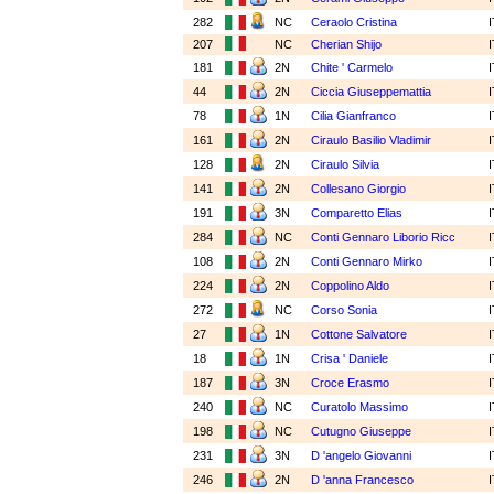
282
NC
Ceraolo Cristina
207
NC
Cherian Shijo
181
2N
Chite ' Carmelo
44
2N
Ciccia Giuseppemattia
78
1N
Cilia Gianfranco
161
2N
Ciraulo Basilio Vladimir
128
2N
Ciraulo Silvia
141
2N
Collesano Giorgio
191
3N
Comparetto Elias
284
NC
Conti Gennaro Liborio Ricc
108
2N
Conti Gennaro Mirko
224
2N
Coppolino Aldo
272
NC
Corso Sonia
27
1N
Cottone Salvatore
18
1N
Crisa ' Daniele
187
3N
Croce Erasmo
240
NC
Curatolo Massimo
198
NC
Cutugno Giuseppe
231
3N
D 'angelo Giovanni
246
2N
D 'anna Francesco