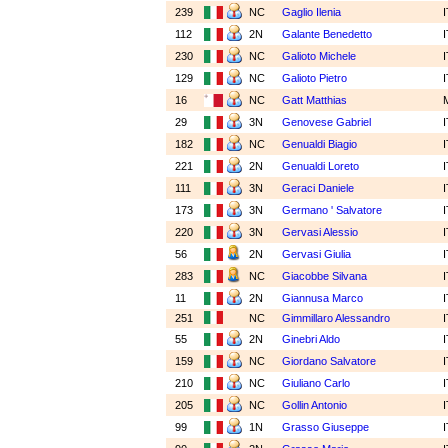
239
NC
Gaglio Ilenia
112
2N
Galante Benedetto
230
NC
Galioto Michele
129
NC
Galioto Pietro
16
NC
Gatt Matthias
29
3N
Genovese Gabriel
182
NC
Genualdi Biagio
221
2N
Genualdi Loreto
111
3N
Geraci Daniele
173
3N
Germano ' Salvatore
220
3N
Gervasi Alessio
56
2N
Gervasi Giulia
283
NC
Giacobbe Silvana
11
2N
Giannusa Marco
251
NC
Gimmillaro Alessandro
55
2N
Ginebri Aldo
159
NC
Giordano Salvatore
210
NC
Giuliano Carlo
205
NC
Gollin Antonio
99
1N
Grasso Giuseppe