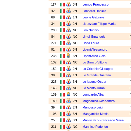
117
3N
Lembo Francesco
42
2N
Leonardi Daniele
68
1N
Leone Gabriele
34
2N
Licenziato Filippo Maria
290
NC
Lillo Nunzio
84
NC
Limoli Emanuele
271
NC
Liotta Laura
91
3N
Lipani Alessandro
238
3N
Lipani Alice Gaia
132
NC
Lo Bianco Vittorio
152
2N
Lo Cricchio Giuseppe
38
1N
Lo Grande Gaetano
225
3N
Lo Iacono Oscar
145
NC
Lo Manto Julian
139
NC
Lombardo Alba
180
2N
Magaddino Alessandro
39
2N
Mancuso Luigi
103
3N
Manganiello Mattia
25
3N
Maniscalco Francesco Maria
211
NC
Mannino Federico