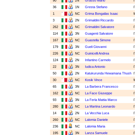
90
2N
Grasso Mario
36
1N
Gresta Stefano
1
NC
Grima Bongailas Isaac
3
2N
Grimaldini Riccardo
262
NC
Grimaldini Salvatore
114
3N
Guagenti Salvatore
167
NC
Guastella Simone
179
3N
Gueli Giovanni
226
NC
Guinicelli Andrea
124
2N
Infantino Carmelo
22
3N
Iudica Antonio
50
2N
Katukurunda Hewamana Thush
30
NC
Kosik Vince
65
3N
La Barbera Francesco
162
NC
La Face Giuseppe
93
3N
La Ferla Mattia Marco
280
NC
La Martina Leonardo
14
2N
La Vecchia Luca
260
NC
Lalomia Daniele
236
NC
Lalomia Maria
195
3N
Lanza Samuele