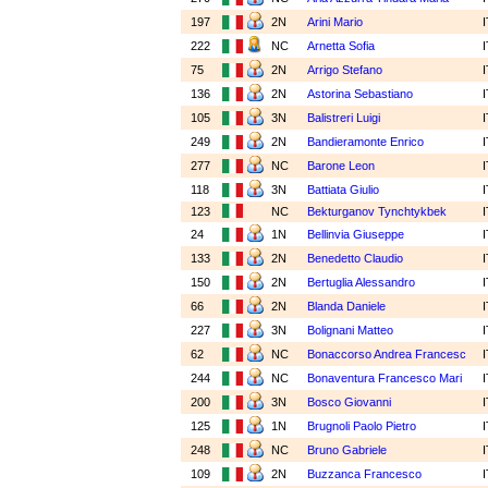
197
2N
Arini Mario
222
NC
Arnetta Sofia
75
2N
Arrigo Stefano
136
2N
Astorina Sebastiano
105
3N
Balistreri Luigi
249
2N
Bandieramonte Enrico
277
NC
Barone Leon
118
3N
Battiata Giulio
123
NC
Bekturganov Tynchtykbek
24
1N
Bellinvia Giuseppe
133
2N
Benedetto Claudio
150
2N
Bertuglia Alessandro
66
2N
Blanda Daniele
227
3N
Bolignani Matteo
62
NC
Bonaccorso Andrea Francesc
244
NC
Bonaventura Francesco Mari
200
3N
Bosco Giovanni
125
1N
Brugnoli Paolo Pietro
248
NC
Bruno Gabriele
109
2N
Buzzanca Francesco