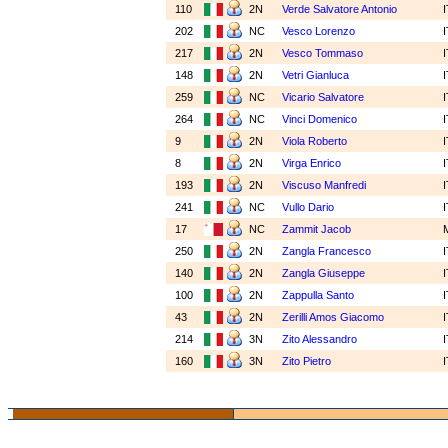
110
2N
Verde Salvatore Antonio
202
NC
Vesco Lorenzo
217
2N
Vesco Tommaso
148
2N
Vetri Gianluca
259
NC
Vicario Salvatore
264
NC
Vinci Domenico
9
2N
Viola Roberto
8
2N
Virga Enrico
193
2N
Viscuso Manfredi
241
NC
Vullo Dario
17
NC
Zammit Jacob
250
2N
Zangla Francesco
140
2N
Zangla Giuseppe
100
2N
Zappulla Santo
43
2N
Zerilli Amos Giacomo
214
3N
Zito Alessandro
160
3N
Zito Pietro