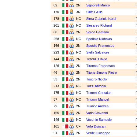
82
2N
Signorelli Marco
170
3N
Sillitti Giulia
178
NC
Sirna Gabriele Karol
201
NC
Slesarev Richard
80
2N
Sorce Gaetano
268
NC
Spedale Nicholas
166
2N
Sposito Francesco
223
NC
Stella Salvatore
144
2N
Terenzi Flavio
126
2N
Tirenna Francesco
46
2N
Titone Simone Pietro
53
2N
Toucro Nicolo '
213
NC
Tozzi Antonio
175
NC
Tricomi Christian
57
NC
Tricomi Manuel
79
2N
Tumino Andrea
165
2N
Vario Giovanni
146
NC
Vecchio Samuele
101
CF
Vella Duncan
51
2N
Verde Giuseppe