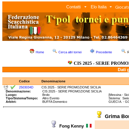
Giocato
Contatti
Elo Italia
Home
Cerca altri tornei
Precedente
R
CIS 2025 - SERIE PROM
Dati 
Codice
Denominazione
2503034D
CIS 2025 - SERIE PROMOZIONE SICILIA
Denominazione:
CIS 2025 - SERIE PROMOZIONE SICILIA
Luogo:
Brolo
[Messina - Sicil
Tipo/Sistema/Tempo:
Altro Evento
Sistema: Swi
Arbitri:
BUFFA Domenico
GUECI A. - G
Grima Bo
Fong Kenny