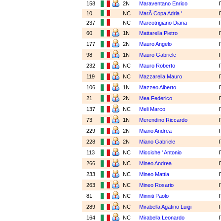
158
2N
Maraventano Enrico
10
NC
MarÃ­ Copa Adria '
237
NC
Marcotrigiano Diana
60
1N
Mattarella Pietro
177
2N
Mauro Angelo
98
1N
Mauro Gabriele
232
NC
Mauro Roberto
119
NC
Mazzarella Mauro
106
1N
Mazzeo Alberto
21
2N
Mea Federico
137
NC
Meli Marco
73
1N
Merendino Riccardo
229
2N
Miano Andrea
228
2N
Miano Gabriele
113
NC
Micciche ' Antonio
266
NC
Mineo Andrea
233
NC
Mineo Mattia
263
NC
Mineo Rosario
81
NC
Minniti Paolo
289
NC
Mirabella Agatino Luigi
164
NC
Mirabella Leonardo