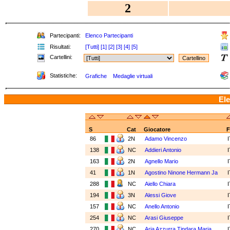
2
Partecipanti:
Elenco Partecipanti
Risultati:
[Tutti]
[1]
[2]
[3]
[4]
[5]
Cartellini:
Statistiche:
Grafiche
Medaglie virtuali
Ele
S
Cat
Giocatore
F
86
2N
Adamo Vincenzo
138
NC
Addieri Antonio
163
2N
Agnello Mario
41
1N
Agostino Ninone Hermann Ja
288
NC
Aiello Chiara
194
3N
Alessi Giove
157
NC
Anello Antonio
254
NC
Arasi Giuseppe
270
NC
Aria Azzurra Tindara Maria