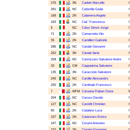
276
3N
Cadelo Marcello
281
NC
Cafarella Giulia
168
2N
Calamera Angelo
183
NC
Cali ' Francesca
6
NC
Calvo Simon Jorge
71
2N
Camarretta Vito
35
2N
Camillieri Gabriele
286
NC
Canale Giovanni
252
3N
Canale Ilaria
209
NC
Cannizzaro Salvatore Andre
33
CM
Cappadona Salvatore
135
3N
Caracciolo Salvatore
245
NC
Cardile Alessandro
255
2N
Cardinale Francesco
7
WFM
Caruana Pulpan Oana
204
NC
Caruso Davide
127
NC
Castelli Christian
83
2N
Catalano Luca
107
2N
Catanzaro Enrico
247
NC
Cerami Antonino
102
2N
Cerami Giuseppe