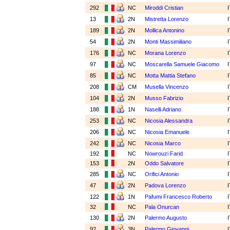
292
NC
Miroddi Cristian
13
2N
Mistretta Lorenzo
189
2N
Mollica Antonino
54
2N
Monti Massimiliano
176
NC
Morana Lorenzo
97
NC
Moscarella Samuele Giacomo
85
NC
Motta Mattia Stefano
208
CM
Musella Vincenzo
104
2N
Musso Fabrizio
188
1N
Naselli Adriano
253
NC
Nicosia Alessandra
206
NC
Nicosia Emanuele
242
NC
Nicosia Marco
192
NC
Nowrouzi Farid
153
2N
Oddo Salvatore
285
NC
Orifici Antonio
47
2N
Padova Lorenzo
122
1N
Pafumi Francesco Roberto
32
NC
Pala Onurcan
130
2N
Palermo Augusto
92
3N
Palermo Giovanni