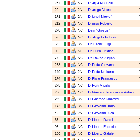
234
3N
D 'arpa Maurizio
20
2N
D 'arrigo Alberto
171
2N
D 'ignoti Nicolo '
212
NC
D 'urso Roberto
278
NC
Davi ' Giosue '
52
NC
De Angelis Roberto
58
3N
De Carne Luigi
96
NC
De Luca Cristian
77
NC
De Roxas Zildjian
258
NC
Di Fede Giovanni
149
2N
Di Fede Umberto
174
NC
Di Fiore Francesco
275
NC
Di Forti Angelo
256
NC
Di Gaetano Francesco Ruben
235
3N
Di Gaetano Manfredi
143
3N
Di Giovanni Dario
40
2N
Di Giovanni Luca
67
3N
Di Liberto Daniel
95
NC
Di Liberto Eugenio
186
NC
Di Liberto Gabriel