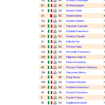
131
NC
Di Marco Giuseppe
64
3N
Di Paola Angelo
70
2N
Dinamo Giulio
19
NC
Dobbin Andrei
151
2N
Dominici Matteo
257
2N
Falconieri Carmelo
94
2N
Fardella Francesco
172
NC
Federico Davide
12
NC
Felicetti Yuri
243
NC
Ferrara Fabio
121
2N
Ferrarello Francesco
203
2N
Filignano Fabio G.
88
NC
Finocchio Andrea
69
NC
Fisicaro Federico Vincenzo
156
NC
Flaccomio Marco
2
NC
Fong Kenny
185
2N
Fontana Edoardo
216
NC
Fontana Francesco
45
1N
Furnari Francesco
5
1N
Furnari Franco
48
1N
Gagliardi Armando