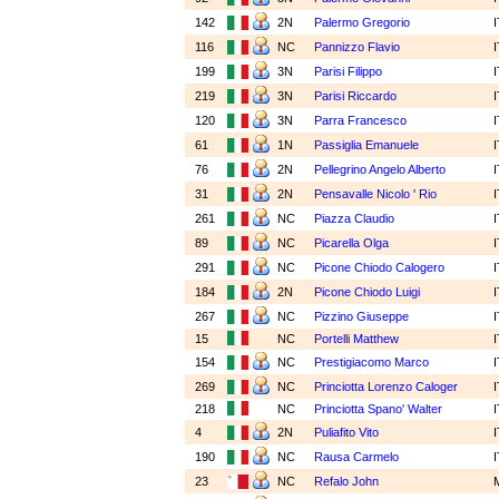
142
2N
Palermo Gregorio
116
NC
Pannizzo Flavio
199
3N
Parisi Filippo
219
3N
Parisi Riccardo
120
3N
Parra Francesco
61
1N
Passiglia Emanuele
76
2N
Pellegrino Angelo Alberto
31
2N
Pensavalle Nicolo ' Rio
261
NC
Piazza Claudio
89
NC
Picarella Olga
291
NC
Picone Chiodo Calogero
184
2N
Picone Chiodo Luigi
267
NC
Pizzino Giuseppe
15
NC
Portelli Matthew
154
NC
Prestigiacomo Marco
269
NC
Princiotta Lorenzo Caloger
218
NC
Princiotta Spano' Walter
4
2N
Puliafito Vito
190
NC
Rausa Carmelo
23
NC
Refalo John