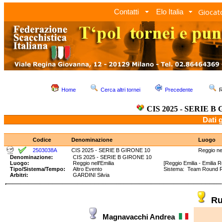
Giocato
Contatti
Elo Italia
Home
Cerca altri tornei
Precedente
R
CIS 2025 - SERIE B
Dati 
Codice
Denominazione
Luogo
2503038A
CIS 2025 - SERIE B GIRONE 10
Reggio nel
Denominazione:
CIS 2025 - SERIE B GIRONE 10
Luogo:
Reggio nell'Emilia
[Reggio Emilia - Emilia
Tipo/Sistema/Tempo:
Altro Evento
Sistema: Team Round 
Arbitri:
GARDINI Silvia
Ru
Magnavacchi Andrea