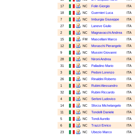
17
NC
Folin Giorgio
ITA
18
NC
Guernieri Luca
ITA
7
NC
Imburgia Giuseppe
ITA
27
NC
Laneve Giulio
ITA
2
NC
Magnavacchi Andrea
ITA
15
FM
Mascellani Marco
ITA
12
NC
Moraschi Pierangelo
ITA
9
NC
Mussini Giovanni
ITA
28
NC
Nironi Andrea
ITA
31
NC
Palladino Mario
ITA
3
NC
Pedoni Lorenzo
ITA
26
NC
Rinaldini Roberto
ITA
1
NC
Rubini Alessandro
ITA
32
NC
Rubini Riccardo
ITA
4
NC
Serloni Ludovico
ITA
14
NC
Sforza Michelangelo
ITA
11
NC
Tondelli Daniele
ITA
5
NC
Tondi Aurelio
ITA
6
NC
Trazzi Enrico
ITA
23
NC
Ubezio Marco
ITA