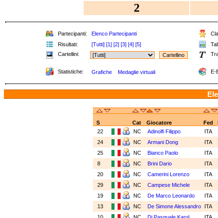
2
Partecipanti:
Elenco Partecipanti
Cla
Risultati:
[Tutti]
[1]
[2]
[3]
[4]
[5]
Tab
Cartellini:
Tra
Statistiche:
E-B
Grafiche
Medaglie virtuali
Ele
S
Cat
Giocatore
Fed
22
NC
Adinolfi Filippo
ITA
24
NC
Armani Dong
ITA
25
NC
Bianco Paolo
ITA
8
NC
Brini Dario
ITA
20
NC
Camerini Lorenzo
ITA
29
NC
Campese Michele
ITA
19
NC
De Marco Leonardo
ITA
13
NC
De Simone Alessandro
ITA
10
NC
Di Pasquale Karol
ITA