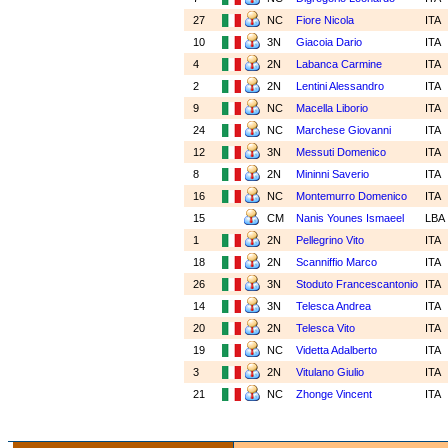
27
NC
Fiore Nicola
ITA
10
3N
Giacoia Dario
ITA
4
2N
Labanca Carmine
ITA
2
2N
Lentini Alessandro
ITA
9
NC
Macella Liborio
ITA
24
NC
Marchese Giovanni
ITA
12
3N
Messuti Domenico
ITA
8
2N
Mininni Saverio
ITA
16
NC
Montemurro Domenico
ITA
15
CM
Nanis Younes Ismaeel
LBA
1
2N
Pellegrino Vito
ITA
18
2N
Scanniffio Marco
ITA
26
3N
Stoduto Francescantonio
ITA
14
3N
Telesca Andrea
ITA
20
2N
Telesca Vito
ITA
19
NC
Videtta Adalberto
ITA
3
2N
Vitulano Giulio
ITA
21
NC
Zhonge Vincent
ITA