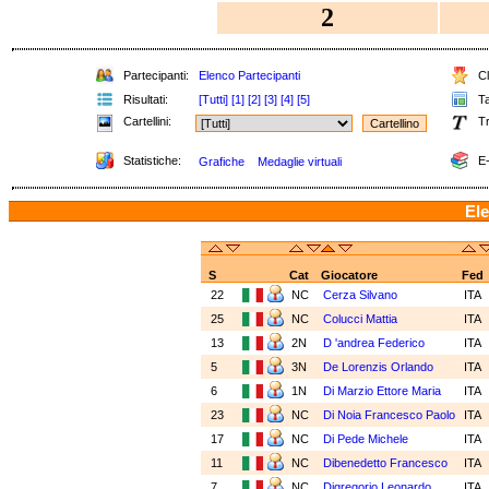
2
Partecipanti:
Elenco Partecipanti
Cl
Risultati:
[Tutti]
[1]
[2]
[3]
[4]
[5]
Ta
Cartellini:
Tr
Statistiche:
E-
Grafiche
Medaglie virtuali
Ele
S
Cat
Giocatore
Fed
22
NC
Cerza Silvano
ITA
25
NC
Colucci Mattia
ITA
13
2N
D 'andrea Federico
ITA
5
3N
De Lorenzis Orlando
ITA
6
1N
Di Marzio Ettore Maria
ITA
23
NC
Di Noia Francesco Paolo
ITA
17
NC
Di Pede Michele
ITA
11
NC
Dibenedetto Francesco
ITA
7
NC
Digregorio Leonardo
ITA