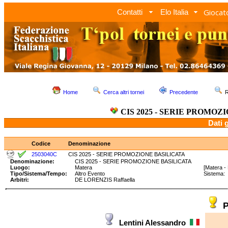
Giocato
Contatti
Elo Italia
Home
Cerca altri tornei
Precedente
R
CIS 2025 - SERIE PROMOZ
Dati 
Codice
Denominazione
2503040C
CIS 2025 - SERIE PROMOZIONE BASILICATA
Denominazione:
CIS 2025 - SERIE PROMOZIONE BASILICATA
Luogo:
Matera
[Matera - 
Tipo/Sistema/Tempo:
Altro Evento
Sistema:
Arbitri:
DE LORENZIS Raffaella
P
Lentini Alessandro