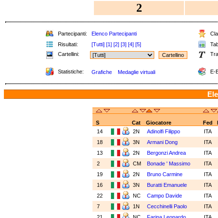
2
Partecipanti:
Elenco Partecipanti
Cla
Risultati:
[Tutti]
[1]
[2]
[3]
[4]
[5]
Tab
Cartellini:
Tra
Statistiche:
E-B
Grafiche
Medaglie virtuali
Ele
S
Cat
Giocatore
Fed
14
2N
Adinolfi Filippo
ITA
18
3N
Armani Dong
ITA
13
2N
Bergonzi Andrea
ITA
2
CM
Bonade ' Massimo
ITA
19
2N
Bruno Carmine
ITA
16
3N
Buratti Emanuele
ITA
22
NC
Campo Davide
ITA
7
1N
Cecchinelli Paolo
ITA
21
NC
Farina Leonardo
ITA