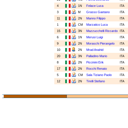
4
1N
Felace Luca
ITA
3
M
Grasso Gaetano
ITA
11
2N
Manno Filippo
ITA
1
CM
Marzatico Luca
ITA
15
3N
Mazzucchelli Riccardo
ITA
6
1N
Merusi Luigi
ITA
9
2N
Moraschi Pierangelo
ITA
10
2N
Mrad Anahid
ITA
20
3N
Palladino Mario
ITA
8
2N
Piccinini Erik
ITA
17
2N
Rocchi Renato
ITA
5
CM
Sala Tiziano Paolo
ITA
12
2N
Tirelli Stefano
ITA