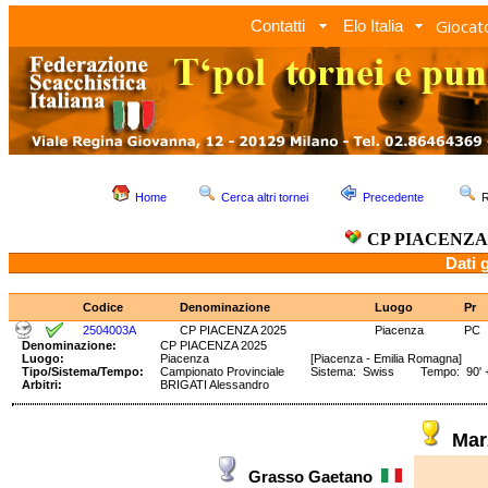
Giocato
Contatti
Elo Italia
Home
Cerca altri tornei
Precedente
R
CP PIACENZA 
Dati 
Codice
Denominazione
Luogo
Pr
2504003A
CP PIACENZA 2025
Piacenza
PC
Denominazione:
CP PIACENZA 2025
Luogo:
Piacenza
[Piacenza - Emilia Romagna]
Tipo/Sistema/Tempo:
Campionato Provinciale
Sistema: Swiss Tempo: 90' +
Arbitri:
BRIGATI Alessandro
Mar
Grasso Gaetano