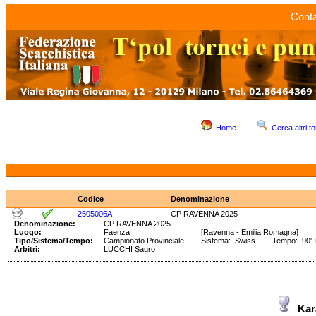
Conta
Home
Cerca altri to
Codice
Denominazione
2505006A
CP RAVENNA 2025
Denominazione:
CP RAVENNA 2025
Luogo:
Faenza
[Ravenna - Emilia Romagna]
Tipo/Sistema/Tempo:
Campionato Provinciale
Sistema: Swiss Tempo: 90' +
Arbitri:
LUCCHI Sauro
Kar