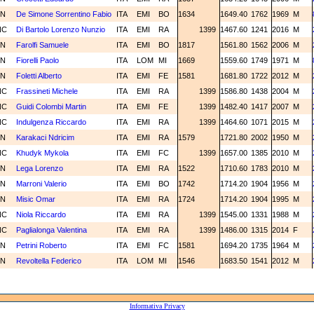
2N
De Simone Sorrentino Fabio
ITA
EMI
BO
1634
1649.40
1762
1969
M
NC
Di Bartolo Lorenzo Nunzio
ITA
EMI
RA
1399
1467.60
1241
2016
M
1N
Farolfi Samuele
ITA
EMI
BO
1817
1561.80
1562
2006
M
2N
Fiorelli Paolo
ITA
LOM
MI
1669
1559.60
1749
1971
M
3N
Foletti Alberto
ITA
EMI
FE
1581
1681.80
1722
2012
M
NC
Frassineti Michele
ITA
EMI
RA
1399
1586.80
1438
2004
M
NC
Guidi Colombi Martin
ITA
EMI
FE
1399
1482.40
1417
2007
M
NC
Indulgenza Riccardo
ITA
EMI
RA
1399
1464.60
1071
2015
M
2N
Karakaci Ndricim
ITA
EMI
RA
1579
1721.80
2002
1950
M
NC
Khudyk Mykola
ITA
EMI
FC
1399
1657.00
1385
2010
M
3N
Lega Lorenzo
ITA
EMI
RA
1522
1710.60
1783
2010
M
2N
Marroni Valerio
ITA
EMI
BO
1742
1714.20
1904
1956
M
2N
Misic Omar
ITA
EMI
RA
1724
1714.20
1904
1995
M
NC
Niola Riccardo
ITA
EMI
RA
1399
1545.00
1331
1988
M
NC
Paglialonga Valentina
ITA
EMI
RA
1399
1486.00
1315
2014
F
3N
Petrini Roberto
ITA
EMI
FC
1581
1694.20
1735
1964
M
3N
Revoltella Federico
ITA
LOM
MI
1546
1683.50
1541
2012
M
Informativa Privacy