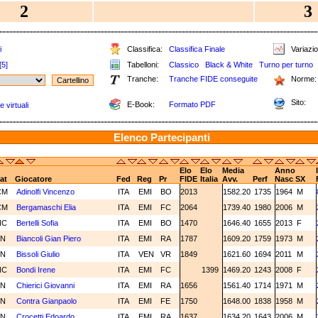
2
3
i
Classifica:
Classifica Finale
Variazio
[5]
Tabelloni:
Classico
Black & White
Turno per turno
Tranche:
Tranche FIDE conseguite
Norme:
Sito:
E-Book:
Formato PDF
 virtuali
Elenco Partecipanti
Elo
Elo
Media
Anno
at
Giocatore
Fed
Reg
Pr
FIDE
Italia
Avv.
Perf
Nasc
SX
CM
Adinolfi Vincenzo
ITA
EMI
BO
2013
1582.20
1735
1964
M
CM
Bergamaschi Elia
ITA
EMI
FC
2064
1739.40
1980
2006
M
NC
Bertelli Sofia
ITA
EMI
BO
1470
1646.40
1655
2013
F
2N
Biancoli Gian Piero
ITA
EMI
RA
1787
1609.20
1759
1973
M
1N
Bissoli Giulio
ITA
VEN
VR
1849
1621.60
1694
2011
M
NC
Bondi Irene
ITA
EMI
FC
1399
1469.20
1243
2008
F
2N
Chierici Giovanni
ITA
EMI
RA
1656
1561.40
1714
1971
M
1N
Contra Gianpaolo
ITA
EMI
FE
1750
1648.00
1838
1958
M
2N
Crocetti Edoardo
ITA
EMI
RA
1637
1634.20
1643
2006
M