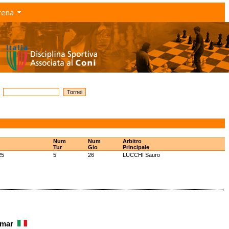
rena
Num
Num
Arbitro
Tur
Gio
Principale
25
5
26
LUCCHI Sauro
Omar