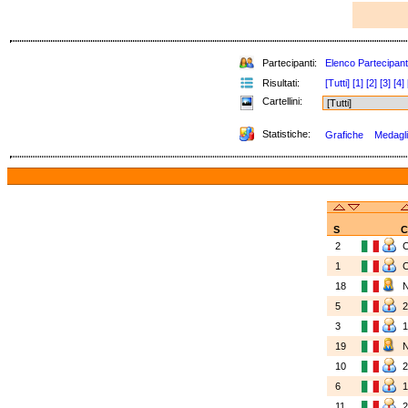
Partecipanti:
Elenco Partecipant
Risultati:
[Tutti]
[1]
[2]
[3]
[4]
Cartellini:
Statistiche:
Grafiche
Medaglie
S
C
2
1
18
5
3
19
10
6
11