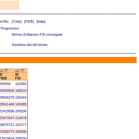
ni Elo:
[Tutte]
[FIDE]
[Italia]
Progressivo
Norme di Maestro FSI conseguite
Gestione sito del torneo
ID
ID
FIDE
FSI
805556
102083
28500636
180510
28566270
192443
28541448
149385
23419598
208206
23473347
219478
28576721
101577
23428775
209596
23419504
208030