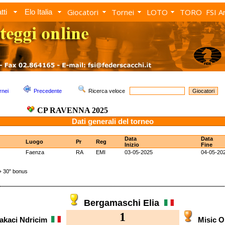
Giocatori
Tornei
LOTO
TORO
FSI A
tti
Elo Italia
rnei
Precedente
Ricerca veloce
CP RAVENNA 2025
Dati generali del torneo
Data
Data
Luogo
Pr
Reg
Inizio
Fine
Faenza
RA
EMI
03-05-2025
04-05-20
 30" bonus
Bergamaschi Elia
1
akaci Ndricim
Misic 