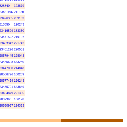
828840
123879
23481196
211628
23426365
209163
813850
120243
23416599
183360
23471522
219197
23483342
221742
23481226
220551
28579445
198043
23485698
643280
23447060
214848
28566726
100289
28577469
196243
23485701
643849
23464879
221395
2837396
166178
28560957
194323