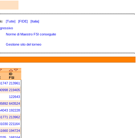
lo:
[Tutte]
[FIDE]
[Italia]
gressivo
Norme di Maestro FSI conseguite
Gestione sito del torneo
ID
E
FSI
41747
213961
80998
219405
122643
85892
643524
54043
192228
41771
213962
81030
221164
61660
194724
7035
168164