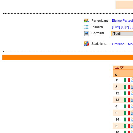
Partecipanti:
Elenco Parteci
Risultati:
[Tutti]
[1]
[2]
[3
Cartellini:
Statistiche:
Grafiche
Med
S
11
3
12
13
4
9
14
5
10