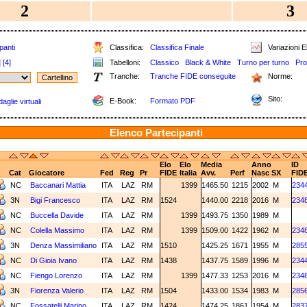
2
3
panti
Classifica:
Classifica Finale
Variazioni E
]
[4]
Tabelloni:
Classico
Black & White
Turno per turno
Pro
Tranche:
Tranche FIDE conseguite
Norme:
Sito:
E-Book:
Formato PDF
aglie virtuali
Elenco Partecipanti
Elo
Elo
Media
Anno
ID
Cat
Giocatore
Fed
Reg
Pr
FIDE
Italia
Avv.
Perf
Nasc
SX
FID
NC
Baccanari Mattia
ITA
LAZ
RM
1399
1465.50
1215
2002
M
234
3N
Bigi Francesco
ITA
LAZ
RM
1524
1440.00
2218
2016
M
234
NC
Buccella Davide
ITA
LAZ
RM
1399
1493.75
1350
1989
M
NC
Colella Massimo
ITA
LAZ
RM
1399
1509.00
1422
1962
M
234
3N
Denza Massimiliano
ITA
LAZ
RM
1510
1425.25
1671
1955
M
285
NC
Di Gioia Ivano
ITA
LAZ
RM
1438
1437.75
1589
1996
M
234
NC
Fiengo Lorenzo
ITA
LAZ
RM
1399
1477.33
1253
2016
M
234
3N
Fiorenza Valerio
ITA
LAZ
RM
1504
1433.00
1534
1983
M
285
NC
Fossatelli Marino
ITA
LAZ
RM
1424
1474.25
1861
1954
M
283