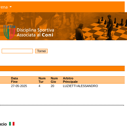
rena
Data
Num
Num
Arbitro
Fine
Tur
Gio
Principale
27-05-2025
4
20
LUZIETTI ALESSANDRO
ucio