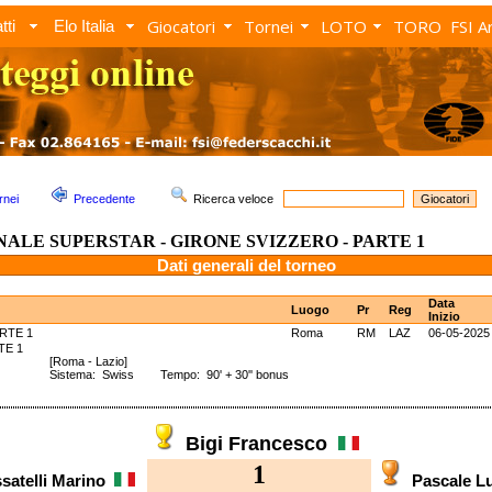
Giocatori
Tornei
LOTO
TORO
FSI A
tti
Elo Italia
rnei
Precedente
Ricerca veloce
NALE SUPERSTAR - GIRONE SVIZZERO - PARTE 1
Dati generali del torneo
Data
Luogo
Pr
Reg
Inizio
RTE 1
Roma
RM
LAZ
06-05-2025
PARTE 1
[Roma - Lazio]
Sistema: Swiss Tempo: 90' + 30'' bonus
Bigi Francesco
1
satelli Marino
Pascale L