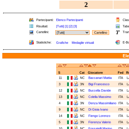
2
Partecipanti:
Elenco Partecipanti
Class
Risultati:
[Tutti]
[1]
[2]
[3]
Tabel
Cartellini:
Tran
Statistiche:
E-Bo
Grafiche
Medaglie virtuali
Ele
S
Cat
Giocatore
Fed
R
11
NC
Baccanari Mattia
ITA
L
3
3N
Bigi Francesco
ITA
L
12
NC
Buccella Davide
ITA
L
13
NC
Colella Massimo
ITA
L
4
3N
Denza Massimiliano
ITA
L
9
NC
Di Gioia Ivano
ITA
L
14
NC
Fiengo Lorenzo
ITA
L
5
3N
Fiorenza Valerio
ITA
L
10
NC
Fossatelli Marino
ITA
L