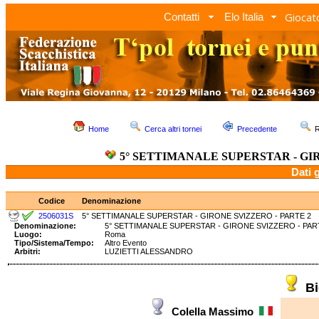
Giocato
Contatti
Elo Italia
Home
Cerca altri tornei
Precedente
R
5° SETTIMANALE SUPERSTAR - GIR
Dati 
Codice
Denominazione
2506031S
5° SETTIMANALE SUPERSTAR - GIRONE SVIZZERO - PARTE 2
Denominazione:
5° SETTIMANALE SUPERSTAR - GIRONE SVIZZERO - 
Luogo:
Roma
Tipo/Sistema/Tempo:
Altro Evento
Arbitri:
LUZIETTI ALESSANDRO
B
Colella Massimo