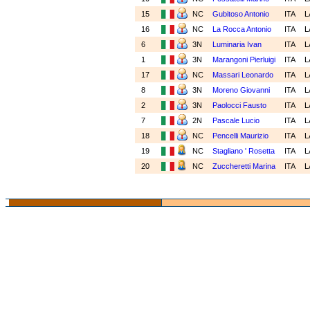
15
NC
Gubitoso Antonio
ITA
L
16
NC
La Rocca Antonio
ITA
L
6
3N
Luminaria Ivan
ITA
L
1
3N
Marangoni Pierluigi
ITA
L
17
NC
Massari Leonardo
ITA
L
8
3N
Moreno Giovanni
ITA
L
2
3N
Paolocci Fausto
ITA
L
7
2N
Pascale Lucio
ITA
L
18
NC
Pencelli Maurizio
ITA
L
19
NC
Stagliano ' Rosetta
ITA
L
20
NC
Zuccheretti Marina
ITA
L