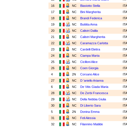
16
NC
Biasiotto Stella
IT
17
NC
Bini Margherita
IT
18
NC
Brandi Federica
IT
19
NC
Buttitta Anna
IT
20
NC
Calistri Dalila
IT
21
NC
Calistri Margherita
IT
22
NC
Caramazza Carlotta
IT
23
NC
Cardelli Elettra
IT
24
NC
Ciampa Marta
IT
25
NC
Cicilloni Alice
IT
26
NC
Coen Giorgia
IT
4
2N
Corsano Alice
IT
27
NC
D 'aniello Arianna
IT
6
NC
De Vitis Giada Maria
IT
28
NC
De Zerbi Francesca
IT
29
NC
Della Nebbia Giulia
IT
30
NC
Di Liberto Sara
IT
5
2N
Donina Emma
IT
31
NC
Feli Alessia
IT
32
NC
Filannino Matilde
IT