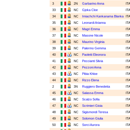
3
2N
Garbarino Anna
IT
33
NC
Gjoka Cloe
IT
34
NC
Imiachchi Kankanama Blanka
IT
35
NC
Leonardi Arianna
IT
36
NC
Magri Emma
IT
37
NC
Masone Nicole
IT
38
NC
Maurino Virginia
IT
39
NC
Palermo Gemma
IT
40
NC
Paoletti Eleonora
IT
41
NC
Peccianti Silvia
IT
42
NC
Pezzoni Anna
IT
43
NC
Pibia Khloe
IT
44
NC
Rizzo Elena
IT
2
3N
Ruggiero Benedetta
IT
45
NC
Salassa Emma
IT
46
NC
Scalzo Sofia
IT
47
NC
Scrimieri Gioia
IT
48
NC
Sigismondi Teresa
IT
49
NC
Solomon Giulia
IT
50
NC
Sorci Aurora
IT