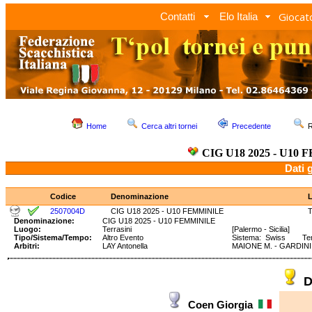
Giocato
Contatti
Elo Italia
Home
Cerca altri tornei
Precedente
R
CIG U18 2025 - U10
Dati 
Codice
Denominazione
2507004D
CIG U18 2025 - U10 FEMMINILE
T
Denominazione:
CIG U18 2025 - U10 FEMMINILE
Luogo:
Terrasini
[Palermo - Sicilia]
Tipo/Sistema/Tempo:
Altro Evento
Sistema: Swiss Temp
Arbitri:
LAY Antonella
MAIONE M. - GARDINI 
D
Coen Giorgia