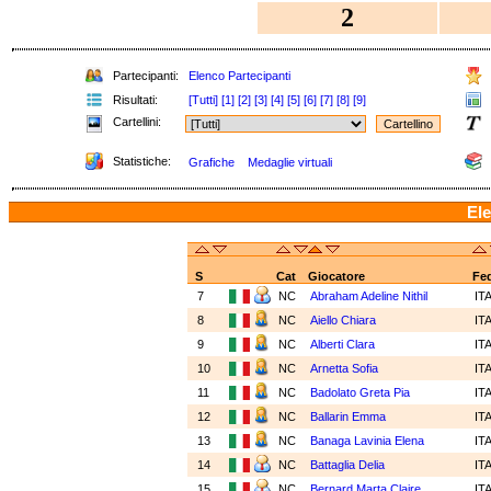
2
Partecipanti:
Elenco Partecipanti
Risultati:
[Tutti]
[1]
[2]
[3]
[4]
[5]
[6]
[7]
[8]
[9]
Cartellini:
Statistiche:
Grafiche
Medaglie virtuali
Ele
S
Cat
Giocatore
Fe
7
NC
Abraham Adeline Nithil
IT
8
NC
Aiello Chiara
IT
9
NC
Alberti Clara
IT
10
NC
Arnetta Sofia
IT
11
NC
Badolato Greta Pia
IT
12
NC
Ballarin Emma
IT
13
NC
Banaga Lavinia Elena
IT
14
NC
Battaglia Delia
IT
15
NC
Bernard Marta Claire
IT