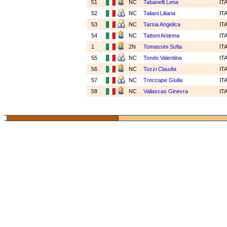
51
NC
Tabanelli Lena
IT
52
NC
Taliani Liliana
IT
53
NC
Tarsia Angelica
IT
54
NC
Tattoni Arianna
IT
1
2N
Tomassini Sofia
IT
55
NC
Tondo Valentina
IT
56
NC
Tozzi Claudia
IT
57
NC
Treccape Giulia
IT
58
NC
Vallascas Ginevra
IT