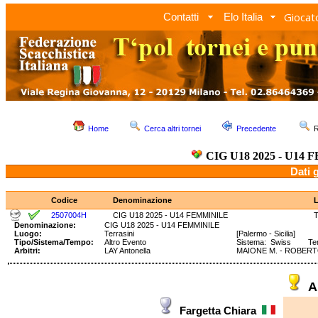
Giocato
Contatti
Elo Italia
Home
Cerca altri tornei
Precedente
R
CIG U18 2025 - U14
Dati 
Codice
Denominazione
2507004H
CIG U18 2025 - U14 FEMMINILE
T
Denominazione:
CIG U18 2025 - U14 FEMMINILE
Luogo:
Terrasini
[Palermo - Sicilia]
Tipo/Sistema/Tempo:
Altro Evento
Sistema: Swiss Temp
Arbitri:
LAY Antonella
MAIONE M. - ROBERT
A
Fargetta Chiara