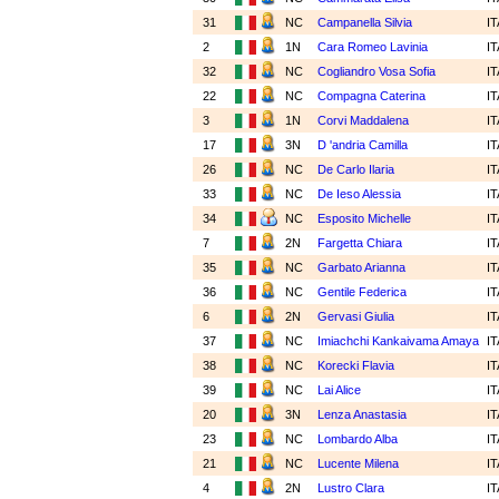
31
NC
Campanella Silvia
I
2
1N
Cara Romeo Lavinia
I
32
NC
Cogliandro Vosa Sofia
I
22
NC
Compagna Caterina
I
3
1N
Corvi Maddalena
I
17
3N
D 'andria Camilla
I
26
NC
De Carlo Ilaria
I
33
NC
De Ieso Alessia
I
34
NC
Esposito Michelle
I
7
2N
Fargetta Chiara
I
35
NC
Garbato Arianna
I
36
NC
Gentile Federica
I
6
2N
Gervasi Giulia
I
37
NC
Imiachchi Kankaivama Amaya
I
38
NC
Korecki Flavia
I
39
NC
Lai Alice
I
20
3N
Lenza Anastasia
I
23
NC
Lombardo Alba
I
21
NC
Lucente Milena
I
4
2N
Lustro Clara
I