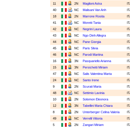
11
2N
Maglioni Aska
I
40
NC
Malisani Van Anh
I
18
2N
Marrone Rosita
I
41
NC
Moretti Tania
I
42
NC
Negrini Laura
I
43
NC
Ngo Dinh Allegra
I
44
NC
Pane Giorgia
I
45
NC
Paris Silvia
I
46
NC
Parodi Martina
I
16
3N
Pasquariello Arianna
I
15
3N
Persichetti Miriam
I
47
NC
Salis Valentina Marta
I
24
NC
Santo Irene
I
9
2N
Scurati Maria
I
48
NC
Settimio Lavinia
I
10
2N
Solomon Eleonora
I
12
3N
Tabellini Maria Chiara
I
8
2N
Unterberger Celina Valeria
I
49
NC
Verrelli Vittoria
I
5
2N
Zangari Miriam
I