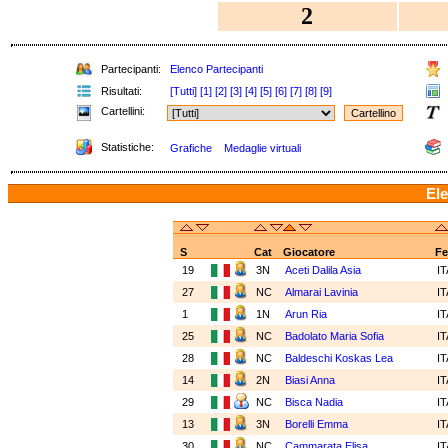
2
Partecipanti:
Elenco Partecipanti
Risultati:
[Tutti]
[1]
[2]
[3]
[4]
[5]
[6]
[7]
[8]
[9]
Cartellini:
Statistiche:
Grafiche
Medaglie virtuali
Ele
S
Cat
Giocatore
Fe
19
3N
Aceti Dalila Asia
I
27
NC
Almarai Lavinia
I
1
1N
Arun Ria
I
25
NC
Badolato Maria Sofia
I
28
NC
Baldeschi Koskas Lea
I
14
2N
Biasi Anna
I
29
NC
Bisca Nadia
I
13
3N
Borelli Emma
I
30
NC
Cammarata Elisa
I