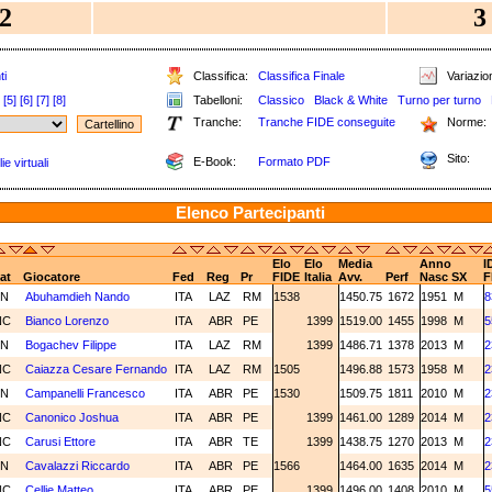
2
3
ti
Classifica:
Classifica Finale
Variazion
[5]
[6]
[7]
[8]
Tabelloni:
Classico
Black & White
Turno per turno
Tranche:
Tranche FIDE conseguite
Norme:
Sito:
E-Book:
Formato PDF
e virtuali
Elenco Partecipanti
Elo
Elo
Media
Anno
I
at
Giocatore
Fed
Reg
Pr
FIDE
Italia
Avv.
Perf
Nasc
SX
F
2N
Abuhamdieh Nando
ITA
LAZ
RM
1538
1450.75
1672
1951
M
8
NC
Bianco Lorenzo
ITA
ABR
PE
1399
1519.00
1455
1998
M
5
3N
Bogachev Filippe
ITA
LAZ
RM
1399
1486.71
1378
2013
M
2
NC
Caiazza Cesare Fernando
ITA
LAZ
RM
1505
1496.88
1573
1958
M
2
3N
Campanelli Francesco
ITA
ABR
PE
1530
1509.75
1811
2010
M
2
NC
Canonico Joshua
ITA
ABR
PE
1399
1461.00
1289
2014
M
2
NC
Carusi Ettore
ITA
ABR
TE
1399
1438.75
1270
2013
M
2
3N
Cavalazzi Riccardo
ITA
ABR
PE
1566
1464.00
1635
2014
M
2
NC
Cellie Matteo
ITA
ABR
PE
1399
1496.00
1408
2010
M
5