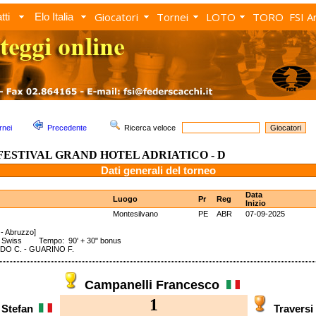
Giocatori
Tornei
LOTO
TORO
FSI A
tti
Elo Italia
rnei
Precedente
Ricerca veloce
 FESTIVAL GRAND HOTEL ADRIATICO - D
Dati generali del torneo
Data
Luogo
Pr
Reg
Inizio
Montesilvano
PE
ABR
07-09-2025
- Abruzzo]
: Swiss Tempo: 90' + 30" bonus
O C. - GUARINO F.
Campanelli Francesco
1
 Stefan
Travers