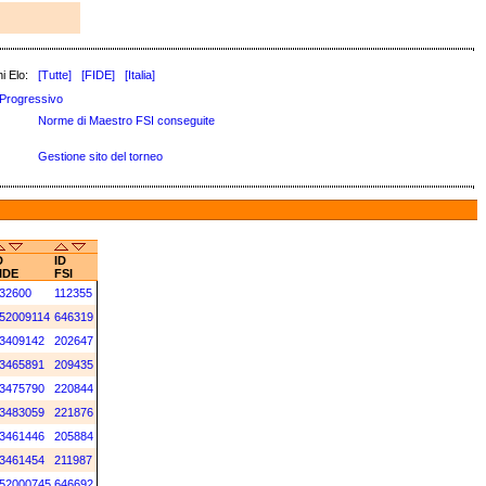
i Elo:
[Tutte]
[FIDE]
[Italia]
Progressivo
Norme di Maestro FSI conseguite
Gestione sito del torneo
D
ID
IDE
FSI
32600
112355
52009114
646319
3409142
202647
3465891
209435
3475790
220844
3483059
221876
3461446
205884
3461454
211987
52000745
646692