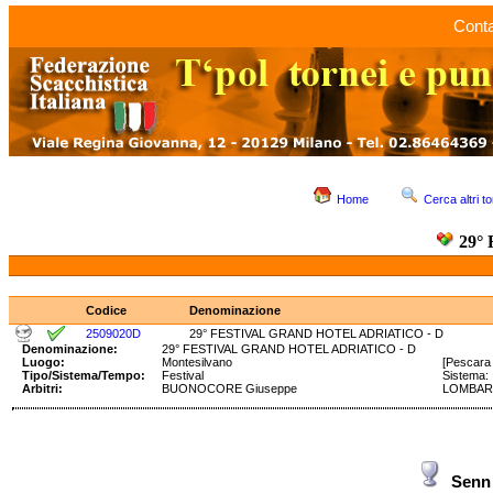
Conta
Home
Cerca altri to
29°
Codice
Denominazione
2509020D
29° FESTIVAL GRAND HOTEL ADRIATICO - D
Denominazione:
29° FESTIVAL GRAND HOTEL ADRIATICO - D
Luogo:
Montesilvano
[Pescara 
Tipo/Sistema/Tempo:
Festival
Sistema
Arbitri:
BUONOCORE Giuseppe
LOMBARD
Senn