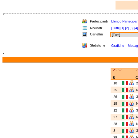
Partecipanti:
Elenco Partecipan
Risultati:
[Tutti]
[1]
[2]
[3]
[4]
Cartellini:
Statistiche:
Grafiche
Medagli
S
C
10
25
26
18
12
27
28
3
29