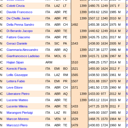
NC
Colotti Cinzia
ITA
LAZ
LT
1399
1480.75
1249
1971
F
2
NC
Davide Francesco
ITA
ABR
PE
1399
1459.62
1250
1985
M
2
NC
De Chellis Javier
ITA
ABR
PE
1399
1507.12
1340
2010
M
2
3N
Della Penna Sandro
ITA
ABR
CH
1492
1455.38
1624
1975
M
8
NC
Di Berardo Jacopo
ITA
ABR
TE
1399
1440.62
1249
2014
M
2
NC
Fattore Giacomo
ITA
ABR
PE
1399
1426.75
1251
2017
M
2
3N
Geraci Daniele
ITA
SIC
PA
1543
1438.00
1634
2005
M
2
NC
Giammaria Alessandro
ITA
ABR
AQ
1399
1527.38
1277
1996
M
8
NC
Gianfrancesco Ladislao
ITA
MOL
IS
1399
1415.71
1236
1967
M
5
NC
Hajian Sipan
ARM
1510
1488.25
1757
2014
M
1
NC
Korecki Flavia
ITA
EMI
BO
1521
1455.00
1624
2012
F
2
3N
Lellis Giuseppe
ITA
LAZ
RM
1565
1438.50
1565
1961
M
2
3N
Lettera Fabio
ITA
EMI
PR
1507
1531.88
1557
1970
M
2
2N
Leve Ettore
ITA
ABR
CH
1571
1481.50
1725
1960
M
8
NC
Liberatore Pietro
ITA
ABR
AQ
1399
1433.00
977
2012
M
5
NC
Lucente Matteo
ITA
ABR
TE
1399
1453.12
1314
2015
M
2
NC
Lucente Milena
ITA
ABR
TE
1433
1477.25
1578
2011
F
2
3N
Marangoni Pierluigi
ITA
LAZ
RI
1563
1449.00
1507
1985
M
2
3N
Marcon Moreno
ITA
VEN
VI
1529
1468.75
1570
1964
M
2
3N
Marcozzi Piero
ITA
ABR
TE
1479
1430.83
1724
1960
M
2