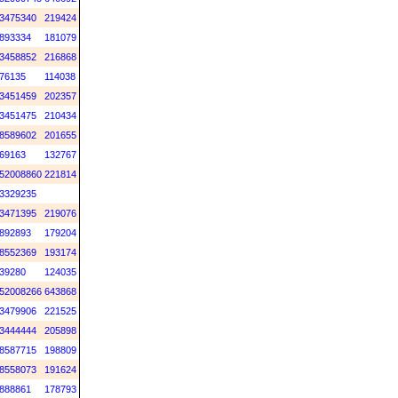
3475340
219424
893334
181079
3458852
216868
76135
114038
3451459
202357
3451475
210434
8589602
201655
69163
132767
52008860
221814
3329235
3471395
219076
892893
179204
8552369
193174
39280
124035
52008266
643868
3479906
221525
3444444
205898
8587715
198809
8558073
191624
888861
178793