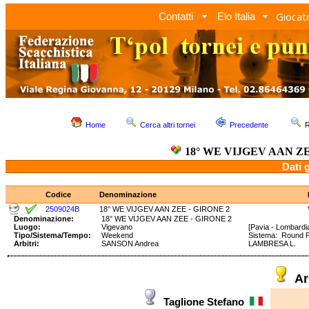
Giocato
Contatti
Elo Italia
Home
Cerca altri tornei
Precedente
R
18° WE VIJGEV AAN ZE
Dati 
Codice
Denominazione
2509024B
18° WE VIJGEV AAN ZEE - GIRONE 2
Denominazione:
18° WE VIJGEV AAN ZEE - GIRONE 2
Luogo:
Vigevano
[Pavia - Lombardi
Tipo/Sistema/Tempo:
Weekend
Sistema: Round 
Arbitri:
SANSON Andrea
LAMBRESA L.
Ar
Taglione Stefano