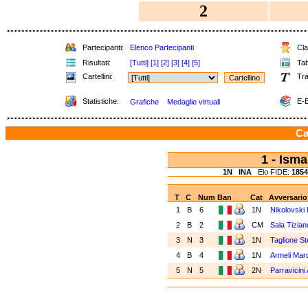
2
Partecipanti:
Elenco Partecipanti
Clas
Risultati:
[Tutti]
[1]
[2]
[3]
[4]
[5]
Tabe
Cartellini:
Tra
Statistiche:
E-B
Grafiche
Medaglie virtuali
Ca
1 - Is
1N
INA
Elo FIDE:
1854
T
C
Num
Ban
Cat
Avversario
1
B
6
1N
Nikolovski
2
B
2
CM
Sala Tizian
3
N
3
1N
Taglione St
4
B
4
1N
Armeli Mar
5
N
5
2N
Parravicini