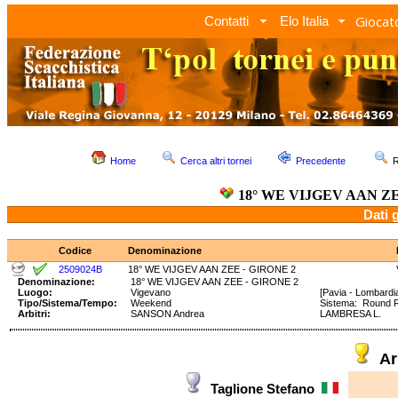
Giocato
Contatti
Elo Italia
Home
Cerca altri tornei
Precedente
R
18° WE VIJGEV AAN ZE
Dati 
Codice
Denominazione
2509024B
18° WE VIJGEV AAN ZEE - GIRONE 2
Denominazione:
18° WE VIJGEV AAN ZEE - GIRONE 2
Luogo:
Vigevano
[Pavia - Lombardi
Tipo/Sistema/Tempo:
Weekend
Sistema: Round 
Arbitri:
SANSON Andrea
LAMBRESA L.
Ar
Taglione Stefano