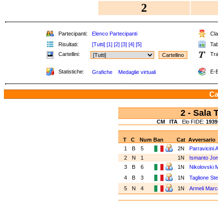
2
Partecipanti:
Elenco Partecipanti
Clas
Risultati:
[Tutti]
[1]
[2]
[3]
[4]
[5]
Tabe
Cartellini:
Tra
Statistiche:
E-B
Grafiche
Medaglie virtuali
Ca
2 - Sala
CM
ITA
Elo FIDE:
1939
T
C
Num
Ban
Cat
Avversario
1
B
5
2N
Parravicini 
2
N
1
1N
Ismanto Jo
3
B
6
1N
Nikolovski 
4
B
3
1N
Taglione St
5
N
4
1N
Armeli Marc