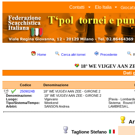
Giocato
Contatti
Elo Italia
Home
Cerca altri tornei
Precedente
R
18° WE VIJGEV AAN ZE
Dati 
Codice
Denominazione
2509024B
18° WE VIJGEV AAN ZEE - GIRONE 2
Denominazione:
18° WE VIJGEV AAN ZEE - GIRONE 2
Luogo:
Vigevano
[Pavia - Lombardi
Tipo/Sistema/Tempo:
Weekend
Sistema: Round 
Arbitri:
SANSON Andrea
LAMBRESA L.
Ar
Taglione Stefano