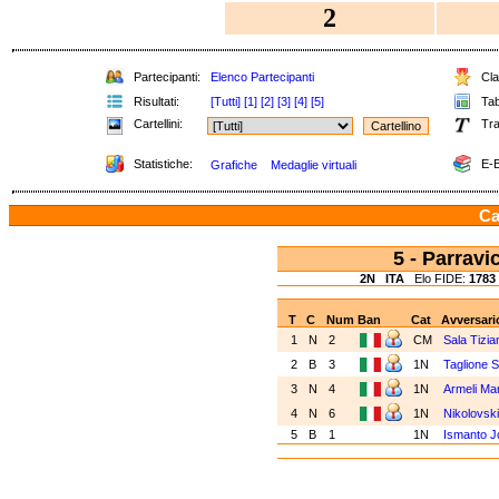
2
Partecipanti:
Elenco Partecipanti
Clas
Risultati:
[Tutti]
[1]
[2]
[3]
[4]
[5]
Tabe
Cartellini:
Tra
Statistiche:
E-B
Grafiche
Medaglie virtuali
Ca
5 - Parrav
2N
ITA
Elo FIDE:
1783
T
C
Num
Ban
Cat
Avversari
1
N
2
CM
Sala Tizia
2
B
3
1N
Taglione S
3
N
4
1N
Armeli Ma
4
N
6
1N
Nikolovsk
5
B
1
1N
Ismanto J