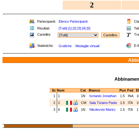
2
Partecipanti:
Elenco Partecipanti
Clas
Risultati:
[Tutti]
[1]
[2]
[3]
[4]
[5]
Tabe
Cartellini:
Tra
Statistiche:
E-B
Grafiche
Medaglie virtuali
Abbin
Abbinamenti
Sc
Num
Cat
Bianco
Pun
Fed
E
1
1
1N
Ismanto Jonathan
1.5
INA
1
2
2
CM
Sala Tiziano Paolo
1.5
ITA
1
3
6
1N
Nikolovski Marko
1.5
ITA
1