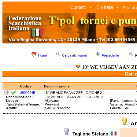
Giocato
Contatti
Elo Italia
Home
Cerca altri tornei
Precedente
R
18° WE VIJGEV AAN ZE
Dati 
Codice
Denominazione
2509024B
18° WE VIJGEV AAN ZEE - GIRONE 2
Denominazione:
18° WE VIJGEV AAN ZEE - GIRONE 2
Luogo:
Vigevano
[Pavia - Lombardi
Tipo/Sistema/Tempo:
Weekend
Sistema: Round 
Arbitri:
SANSON Andrea
LAMBRESA L.
Ar
Taglione Stefano