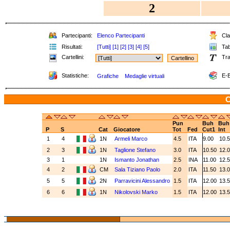
2
Partecipanti:
Elenco Partecipanti
Clas
Risultati:
[Tutti]
[1]
[2]
[3]
[4]
[5]
Tabe
Cartellini:
Tra
Statistiche:
E-B
Grafiche
Medaglie virtuali
C
Pun
Buh
Buh
P
S
Cat
Giocatore
Tot
Fed
Cut1
Int
1
4
1N
Armeli Marco
4.5
ITA
9.00
10.
2
3
1N
Taglione Stefano
3.0
ITA
10.50
12.
3
1
1N
Ismanto Jonathan
2.5
INA
11.00
12.
4
2
CM
Sala Tiziano Paolo
2.0
ITA
11.50
13.
5
5
2N
Parravicini Alessandro
1.5
ITA
12.00
13.
6
6
1N
Nikolovski Marko
1.5
ITA
12.00
13.