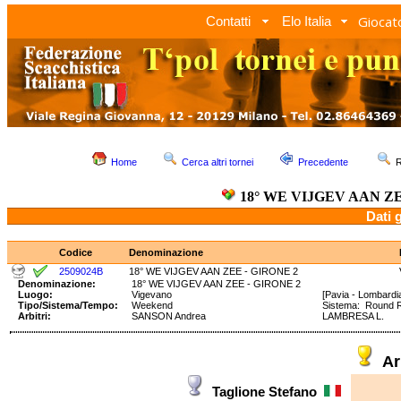
Giocato
Contatti
Elo Italia
Home
Cerca altri tornei
Precedente
R
18° WE VIJGEV AAN ZE
Dati 
Codice
Denominazione
2509024B
18° WE VIJGEV AAN ZEE - GIRONE 2
Denominazione:
18° WE VIJGEV AAN ZEE - GIRONE 2
Luogo:
Vigevano
[Pavia - Lombardi
Tipo/Sistema/Tempo:
Weekend
Sistema: Round 
Arbitri:
SANSON Andrea
LAMBRESA L.
Ar
Taglione Stefano