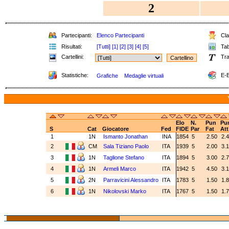
2
Partecipanti:
Elenco Partecipanti
Clas
Risultati:
[Tutti]
[1]
[2]
[3]
[4]
[5]
Tabe
Cartellini:
Tra
Statistiche:
E-B
Grafiche
Medaglie virtuali
Elo
N.
Pun
Pu
S
Cat
Giocatore
Fed
FIDE
Par
Fat
Att
1
1N
Ismanto Jonathan
INA
1854
5
2.50
2.
2
CM
Sala Tiziano Paolo
ITA
1939
5
2.00
3.
3
1N
Taglione Stefano
ITA
1894
5
3.00
2.
4
1N
Armeli Marco
ITA
1942
5
4.50
3.
5
2N
Parravicini Alessandro
ITA
1783
5
1.50
1.
6
1N
Nikolovski Marko
ITA
1767
5
1.50
1.