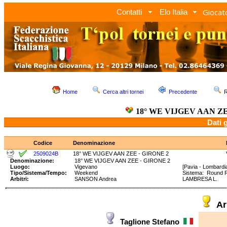
Giocato
Contatti
Elo Italia
Home
Cerca altri tornei
Precedente
R
18° WE VIJGEV AAN ZE
Dati 
Codice
Denominazione
2509024B
18° WE VIJGEV AAN ZEE - GIRONE 2
Denominazione:
18° WE VIJGEV AAN ZEE - GIRONE 2
Luogo:
Vigevano
[Pavia - Lombardi
Tipo/Sistema/Tempo:
Weekend
Sistema: Round 
Arbitri:
SANSON Andrea
LAMBRESA L.
Ar
Taglione Stefano