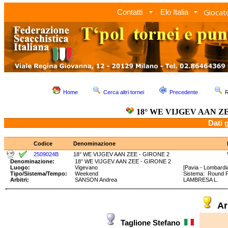
Giocato
Contatti
Elo Italia
Home
Cerca altri tornei
Precedente
R
18° WE VIJGEV AAN ZE
Dati 
Codice
Denominazione
2509024B
18° WE VIJGEV AAN ZEE - GIRONE 2
Denominazione:
18° WE VIJGEV AAN ZEE - GIRONE 2
Luogo:
Vigevano
[Pavia - Lombardi
Tipo/Sistema/Tempo:
Weekend
Sistema: Round 
Arbitri:
SANSON Andrea
LAMBRESA L.
Ar
Taglione Stefano