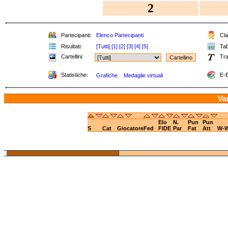
2
Partecipanti:
Elenco Partecipanti
Clas
Risultati:
[Tutti]
[1]
[2]
[3]
[4]
[5]
Tabe
Cartellini:
Tra
Statistiche:
E-B
Grafiche
Medaglie virtuali
Var
Elo
N.
Pun
Pun
S
Cat
Giocatore
Fed
FIDE
Par
Fat
Att
W-