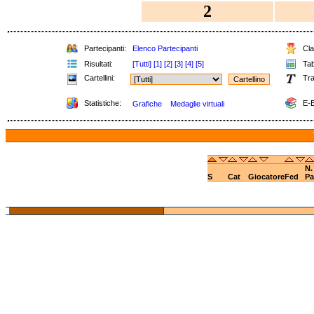
2
Partecipanti:
Elenco Partecipanti
Clas
Risultati:
[Tutti]
[1]
[2]
[3]
[4]
[5]
Tabe
Cartellini:
Tra
Statistiche:
E-B
Grafiche
Medaglie virtuali
N.
S
Cat
Giocatore
Fed
Pa