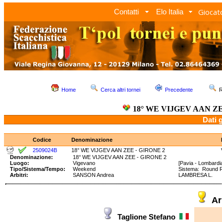
Giocato
Contatti
Elo Italia
Home
Cerca altri tornei
Precedente
R
18° WE VIJGEV AAN ZE
Dati 
Codice
Denominazione
2509024B
18° WE VIJGEV AAN ZEE - GIRONE 2
Denominazione:
18° WE VIJGEV AAN ZEE - GIRONE 2
Luogo:
Vigevano
[Pavia - Lombardi
Tipo/Sistema/Tempo:
Weekend
Sistema: Round 
Arbitri:
SANSON Andrea
LAMBRESA L.
Ar
Taglione Stefano