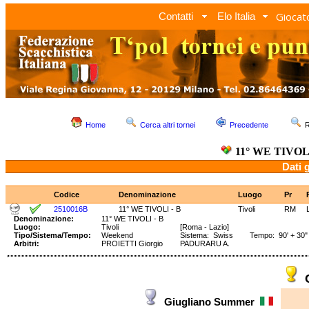
Giocato
Contatti
Elo Italia
Home
Cerca altri tornei
Precedente
R
11° WE TIVOLI
Dati 
Codice
Denominazione
Luogo
Pr
2510016B
11° WE TIVOLI - B
Tivoli
RM
Denominazione:
11° WE TIVOLI - B
Luogo:
Tivoli
[Roma - Lazio]
Tipo/Sistema/Tempo:
Weekend
Sistema: Swiss Tempo: 90' + 30"
Arbitri:
PROIETTI Giorgio
PADURARU A.
Giugliano Summer