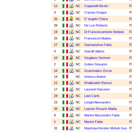
12
NC
Coppotelli Nicolo '
I
3
NC
Craciun Dragos
I
20
NC
D 'angelo Chiara
I
39
NC
De Luzi Roberto
I
19
NC
Di Francescantonio Stefano
I
25
NC
Franceschi Matteo
I
27
NC
Giannandrea Fabio
I
4
NC
Giarolli Valerio
I
10
NC
Giugliano Summer
I
2
NC
Golino Giovanni
I
15
NC
Grammatico Oscar
I
14
NC
Ionescu Andrei
I
21
NC
Khalilzadeh Rassul
I
17
NC
Laurenti Giacomo
I
29
NC
Liani Carlo
I
23
NC
Longhi Alessandro
I
35
NC
Loprete Rosario Mattia
I
9
NC
Marino Alessandro Fabio
I
1
NC
Marino Fabio
I
31
NC
Mashrqui Kerolos Moheb Geo
I