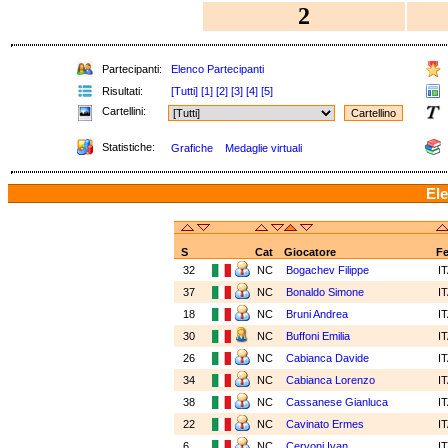
2
Partecipanti:
Elenco Partecipanti
Risultati:
[Tutti]
[1]
[2]
[3]
[4]
[5]
Cartellini:
Statistiche:
Grafiche
Medaglie virtuali
Ele
S
Cat
Giocatore
F
32
NC
Bogachev Filippe
I
37
NC
Bonaldo Simone
I
18
NC
Bruni Andrea
I
30
NC
Buffoni Emilia
I
26
NC
Cabianca Davide
I
34
NC
Cabianca Lorenzo
I
38
NC
Cassanese Gianluca
I
22
NC
Cavinato Ermes
I
6
NC
Cervoni Ivan
I