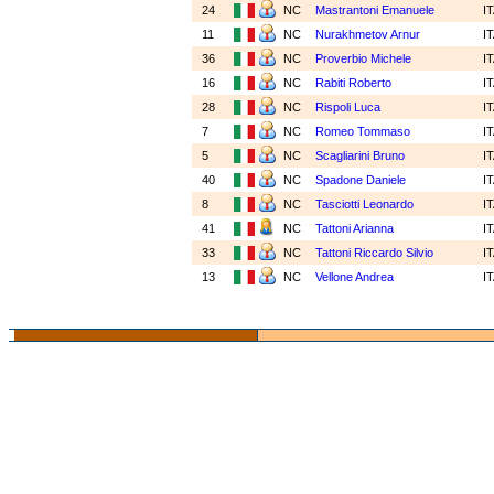
24
NC
Mastrantoni Emanuele
I
11
NC
Nurakhmetov Arnur
I
36
NC
Proverbio Michele
I
16
NC
Rabiti Roberto
I
28
NC
Rispoli Luca
I
7
NC
Romeo Tommaso
I
5
NC
Scagliarini Bruno
I
40
NC
Spadone Daniele
I
8
NC
Tasciotti Leonardo
I
41
NC
Tattoni Arianna
I
33
NC
Tattoni Riccardo Silvio
I
13
NC
Vellone Andrea
I