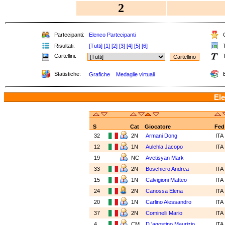
2
Partecipanti:
Elenco Partecipanti
C
Risultati:
[Tutti]
[1]
[2]
[3]
[4]
[5]
[6]
T
Cartellini:
T
Statistiche:
E
Grafiche
Medaglie virtuali
Ele
S
Cat
Giocatore
Fed
32
2N
Armani Dong
ITA
12
1N
Aulehla Jacopo
ITA
19
NC
Avetisyan Mark
33
2N
Boschiero Andrea
ITA
15
1N
Calvigioni Matteo
ITA
24
2N
Canossa Elena
ITA
20
1N
Carlino Alessandro
ITA
37
2N
Cominelli Mario
ITA
4
CM
D 'agostino Maurizio
ITA