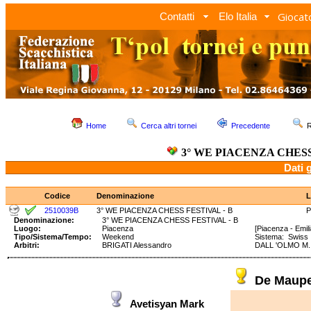
Giocato
Contatti
Elo Italia
Home
Cerca altri tornei
Precedente
R
3° WE PIACENZA CHESS
Dati 
Codice
Denominazione
L
2510039B
3° WE PIACENZA CHESS FESTIVAL - B
P
Denominazione:
3° WE PIACENZA CHESS FESTIVAL - B
Luogo:
Piacenza
[Piacenza - Emi
Tipo/Sistema/Tempo:
Weekend
Sistema: Swis
Arbitri:
BRIGATI Alessandro
DALL 'OLMO M.
De Maupe
Avetisyan Mark