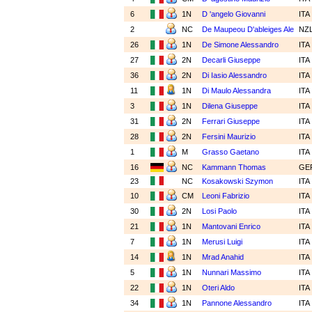
6
1N
D 'angelo Giovanni
ITA
2
NC
De Maupeou D'ableiges Ale
NZ
26
1N
De Simone Alessandro
ITA
27
2N
Decarli Giuseppe
ITA
36
2N
Di Iasio Alessandro
ITA
11
1N
Di Maulo Alessandra
ITA
3
1N
Dilena Giuseppe
ITA
31
2N
Ferrari Giuseppe
ITA
28
2N
Fersini Maurizio
ITA
1
M
Grasso Gaetano
ITA
16
NC
Kammann Thomas
GE
23
NC
Kosakowski Szymon
ITA
10
CM
Leoni Fabrizio
ITA
30
2N
Losi Paolo
ITA
21
1N
Mantovani Enrico
ITA
7
1N
Merusi Luigi
ITA
14
1N
Mrad Anahid
ITA
5
1N
Nunnari Massimo
ITA
22
1N
Oteri Aldo
ITA
34
1N
Pannone Alessandro
ITA