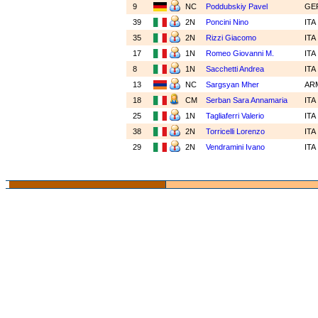
9
NC
Poddubskiy Pavel
GE
39
2N
Poncini Nino
ITA
35
2N
Rizzi Giacomo
ITA
17
1N
Romeo Giovanni M.
ITA
8
1N
Sacchetti Andrea
ITA
13
NC
Sargsyan Mher
AR
18
CM
Serban Sara Annamaria
ITA
25
1N
Tagliaferri Valerio
ITA
38
2N
Torricelli Lorenzo
ITA
29
2N
Vendramini Ivano
ITA