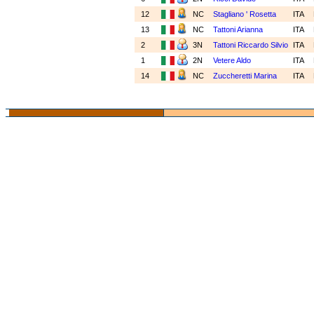
12
NC
Stagliano ' Rosetta
ITA
13
NC
Tattoni Arianna
ITA
2
3N
Tattoni Riccardo Silvio
ITA
1
2N
Vetere Aldo
ITA
14
NC
Zuccheretti Marina
ITA