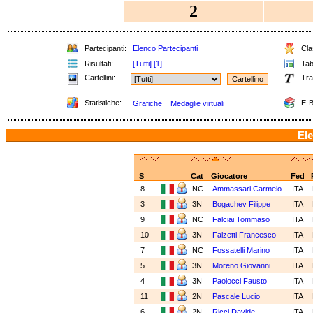
2
Partecipanti:
Elenco Partecipanti
Clas
Risultati:
[Tutti]
[1]
Tabe
Cartellini:
Tra
Statistiche:
E-B
Grafiche
Medaglie virtuali
Ele
S
Cat
Giocatore
Fed
8
NC
Ammassari Carmelo
ITA
3
3N
Bogachev Filippe
ITA
9
NC
Falciai Tommaso
ITA
10
3N
Falzetti Francesco
ITA
7
NC
Fossatelli Marino
ITA
5
3N
Moreno Giovanni
ITA
4
3N
Paolocci Fausto
ITA
11
2N
Pascale Lucio
ITA
6
2N
Ricci Davide
ITA