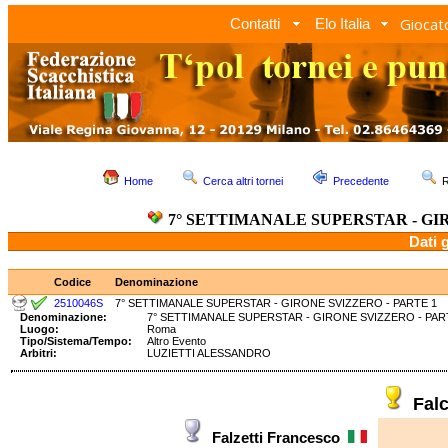
Giocato
Contatti
Elo Italia
Home
Cerca altri tornei
Precedente
R
7° SETTIMANALE SUPERSTAR - GIR
Dati 
Codice
Denominazione
2510046S
7° SETTIMANALE SUPERSTAR - GIRONE SVIZZERO - PARTE 1
Denominazione:
7° SETTIMANALE SUPERSTAR - GIRONE SVIZZERO - 
Luogo:
Roma
Tipo/Sistema/Tempo:
Altro Evento
Arbitri:
LUZIETTI ALESSANDRO
Fal
Falzetti Francesco