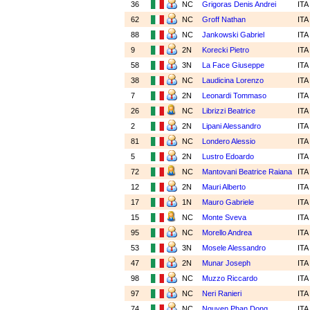
36
NC
Grigoras Denis Andrei
IT
62
NC
Groff Nathan
IT
88
NC
Jankowski Gabriel
IT
9
2N
Korecki Pietro
IT
58
3N
La Face Giuseppe
IT
38
NC
Laudicina Lorenzo
IT
7
2N
Leonardi Tommaso
IT
26
NC
Librizzi Beatrice
IT
2
2N
Lipani Alessandro
IT
81
NC
Londero Alessio
IT
5
2N
Lustro Edoardo
IT
72
NC
Mantovani Beatrice Raiana
IT
12
2N
Mauri Alberto
IT
17
1N
Mauro Gabriele
IT
15
NC
Monte Sveva
IT
95
NC
Morello Andrea
IT
53
3N
Mosele Alessandro
IT
47
2N
Munar Joseph
IT
98
NC
Muzzo Riccardo
IT
97
NC
Neri Ranieri
IT
74
NC
Nguyen Phan Dong
IT