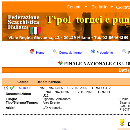
Giocato
Contatti
Elo Italia
Home
Cerca altri tornei
Precedente
R
FINALE NAZIONALE CIS U18 
Dati 
Codice
Denominazione
2511006B
FINALE NAZIONALE CIS U18 2025 - TORNEO U12
FINALE NAZIONALE CIS U18 2025 - TORNEO
Denominazione:
U12
Luogo:
Lignano Sabbiadoro
[Udine -
Tipo/Sistema/Tempo:
Altro Evento
Sistem
GARDIN
Arbitri:
LAY Antonella
PISCIT