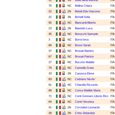
31
3N
Beati Ilaria Martina
IT
75
NC
Bellina Chiara
IT
22
2N
Belotti Edo Giacomo
IT
21
3N
Bertelli Sofia
IT
55
NC
Biancardi Alberto
IT
23
2N
Biasiotto Luca
IT
35
NC
Bonucchi Samuele
IT
3
NC
Borroi Ieva
IT
66
NC
Bruno Sarah
IT
37
NC
Brusati Martino
IT
67
NC
Brusati Patrizio
IT
27
NC
Buccino Matilde
IT
79
NC
Cannella Greta
IT
33
2N
Canossa Elena
IT
83
NC
Cedriano Nicolo '
IT
91
NC
Chiarella Riccardo
IT
89
NC
Conca Matilde Maria
IT
71
NC
Conti Gennaro Liborio Ricc
IT
64
NC
Contri Veronica
IT
41
2N
Corciolani Leonardo
IT
28
2N
Cretu Sebastian
IT