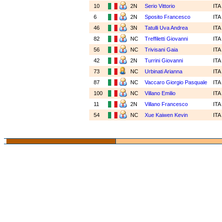
10
2N
Serio Vittorio
IT
6
2N
Sposito Francesco
IT
46
3N
Tatulli Uva Andrea
IT
82
NC
Treffiletti Giovanni
IT
56
NC
Trivisani Gaia
IT
42
2N
Turrini Giovanni
IT
73
NC
Urbinati Arianna
IT
87
NC
Vaccaro Giorgio Pasquale
IT
100
NC
Villano Emilio
IT
11
2N
Villano Francesco
IT
54
NC
Xue Kaiwen Kevin
IT