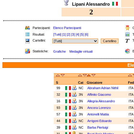
Lipani Alessandro
2
Partecipanti:
Elenco Partecipanti
C
Risultati:
[Tutti]
[1]
[2]
[3]
[4]
[5]
[6]
T
Cartellini:
T
Statistiche:
E
Grafiche
Medaglie virtuali
Ele
S
Cat
Giocatore
Fed
99
NC
Abraham Adrian Nithil
IT
32
3N
Affinito Giacomo
IT
16
3N
Allegria Alessandro
IT
93
3N
Ancora Lorenzo
IT
57
3N
Antonelli Mattia
IT
44
NC
Arrigoni Edoardo
IT
39
NC
Barba Pierluigi
IT