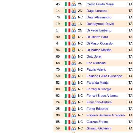
45
2N
Crosti Guido Maria
IT
14
2N
Dago Lorenzo
IT
78
NC
Dagri Alessandro
IT
19
1N
Despeyroux David
IT
1
2N
Di Fede Umberto
IT
40
NC
Di Liberto Sara
IT
4
NC
Di Maso Riccardo
IT
96
NC
Di Matteo Matilde
IT
60
NC
Dotti Jorel
IT
68
3N
Ene Nicholas
IT
70
NC
Fabris Valerio
IT
50
NC
Falasca Giulio Giuseppe
IT
52
NC
Faranda Mattia
IT
80
NC
Ferraguti Giorgio
IT
92
NC
Ferrari Bravo Arianna
IT
24
NC
Finocchio Andrea
IT
25
NC
Fonte Edoardo
IT
90
NC
Frigerio Samuele Gregorio
IT
85
NC
Garzon Enrico
IT
59
NC
Gnoato Giovanni
IT