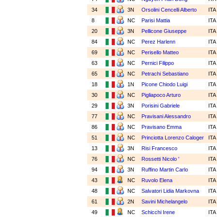
34
3N
Orsolini Cencelli Alberto
IT
8
NC
Parisi Mattia
IT
20
3N
Pellicone Giuseppe
IT
84
NC
Perez Harlenn
IT
69
NC
Perisello Matteo
IT
63
NC
Pernici Filippo
IT
65
NC
Petrachi Sebastiano
IT
18
1N
Picone Chiodo Luigi
IT
30
NC
Pigliapoco Arturo
IT
29
3N
Porisini Gabriele
IT
77
NC
Pravisani Alessandro
IT
86
NC
Pravisano Emma
IT
51
NC
Princiotta Lorenzo Caloger
IT
13
3N
Risi Francesco
IT
76
NC
Rossetti Nicolo '
IT
94
3N
Ruffino Martin Carlo
IT
43
NC
Ruvolo Elena
IT
48
NC
Salvatori Lidia Markovna
IT
61
2N
Savini Michelangelo
IT
49
NC
Schicchi Irene
IT