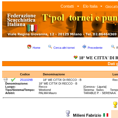
Giocato
Contatti
Elo Italia
Home
Cerca altri tornei
Precedente
R
18° WE CITTA' DI 
Dati 
Codice
Denominazione
Luo
2511029B
18° WE CITTA' DI RECCO - B
Rec
Denominazione:
18° WE CITTA' DI RECCO - B
Luogo:
Recco
[Genova - Liguria]
Tipo/Sistema/Tempo:
Weekend
Sistema: Swiss Tempo: 
Arbitri:
PALMA Mauro
TARABLE P. - SERENA A.
Milieni Fabrizio