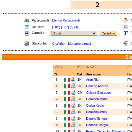
2
Partecipanti:
Elenco Partecipanti
C
Risultati:
[Tutti]
[1]
[2]
[3]
[4]
T
Cartellini:
T
Statistiche:
E
Grafiche
Medaglie virtuali
Ele
S
Cat
Giocatore
Fe
3
1N
Arun Ria
IT
15
2N
Canepa Andrea
IT
7
CM
Chiesa Giuseppe
IT
23
2N
Cominelli Mario
IT
9
2N
Corba Kevin
IT
5
1N
Damiano Attilio
IT
6
2N
Dapelo Simone
IT
19
2N
Donnoli Giorgio
IT
12
2N
Franco Teves Inti Mahatma
IT