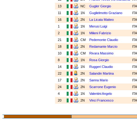
13
NC
Gugler Giorgio
IT
11
1N
Guglielmotto Graziano
IT
16
2N
La Licata Matteo
IT
1
1N
Merusi Luigi
IT
2
1N
Milieni Fabrizio
IT
21
CM
Pedemonte Claudio
IT
18
2N
Redamante Marzio
IT
10
CM
Rivara Massimo
IT
8
1N
Rosa Giorgio
IT
14
1N
Ruggeri Claudio
IT
22
2N
Salandin Martina
IT
17
2N
Sanna Mario
IT
24
2N
Scarrone Eugenio
IT
4
1N
Valentini Angelo
IT
20
2N
Vinci Francesco
IT