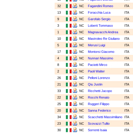
32
NC
Fagandini Romeo
ITA
13
NC
Foracchia Luca
ITA
9
NC
Garofalo Sergio
ITA
3
NC
Loberti Tommaso
ITA
1
NC
Magnavacchi Andrea
ITA
10
NC
Mastroleo Re Giuliano
ITA
5
NC
Merusi Luigi
ITA
17
NC
Montorsi Giacomo
ITA
4
NC
Nunnari Massimo
ITA
8
NC
Paciotti Mirco
ITA
2
NC
Paoli Walter
ITA
26
NC
Pelloni Lorenzo
ITA
21
NC
Qiu Justin
ITA
33
NC
Ricchetti Jacopo
ITA
22
NC
Rocchi Renato
ITA
25
NC
Ruggeri Filippo
ITA
20
NC
Sanna Federico
ITA
34
NC
Scacchetti Massimiliano
ITA
23
NC
Scovazzi Tullio
ITA
30
NC
Sorrenti Isaia
ITA