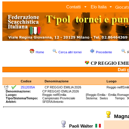
Giocato
Contatti
Elo Italia
Home
Cerca altri tornei
Precedente
R
CP REGGIO EMIL
Dati 
Codice
Denominazione
Luogo
2512035A
CP REGGIO EMILIA 2026
Reggio nell'Emil
Denominazione:
CP REGGIO EMILIA 2026
Luogo:
Reggio nell'Emilia
[Reggio Emilia - Emilia Romagn
Tipo/Sistema/Tempo:
Campionato Provinciale
Sistema: Swiss Tempo: 90'
Arbitri:
SFERA Antonio
Magn
Paoli Walter