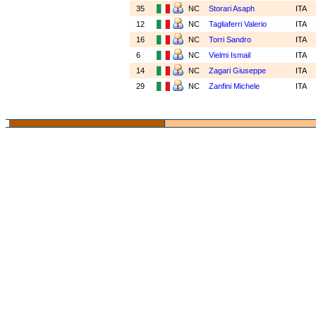
35
NC
Storari Asaph
ITA
12
NC
Tagliaferri Valerio
ITA
16
NC
Torri Sandro
ITA
6
NC
Vielmi Ismail
ITA
14
NC
Zagari Giuseppe
ITA
29
NC
Zanfini Michele
ITA