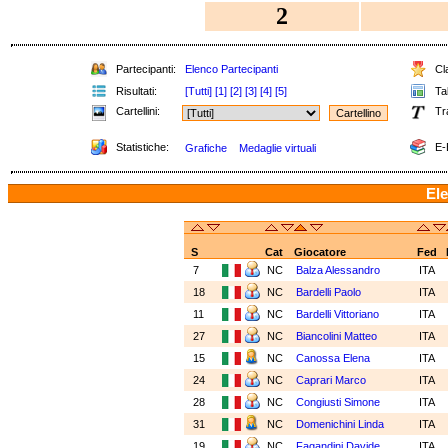
2
Partecipanti:
Elenco Partecipanti
Cla
Risultati:
[Tutti]
[1]
[2]
[3]
[4]
[5]
Tab
Cartellini:
Tr
Statistiche:
E-
Grafiche
Medaglie virtuali
Ele
S
Cat
Giocatore
Fed
7
NC
Balza Alessandro
ITA
18
NC
Bardelli Paolo
ITA
11
NC
Bardelli Vittoriano
ITA
27
NC
Biancolini Matteo
ITA
15
NC
Canossa Elena
ITA
24
NC
Caprari Marco
ITA
28
NC
Congiusti Simone
ITA
31
NC
Domenichini Linda
ITA
19
NC
Fagandini Davide
ITA