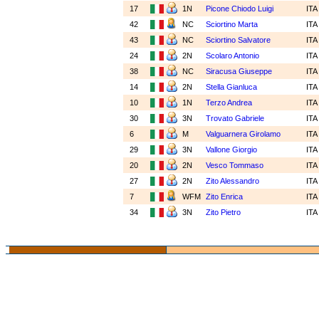
17
1N
Picone Chiodo Luigi
IT
42
NC
Sciortino Marta
IT
43
NC
Sciortino Salvatore
IT
24
2N
Scolaro Antonio
IT
38
NC
Siracusa Giuseppe
IT
14
2N
Stella Gianluca
IT
10
1N
Terzo Andrea
IT
30
3N
Trovato Gabriele
IT
6
M
Valguarnera Girolamo
IT
29
3N
Vallone Giorgio
IT
20
2N
Vesco Tommaso
IT
27
2N
Zito Alessandro
IT
7
WFM
Zito Enrica
IT
34
3N
Zito Pietro
IT