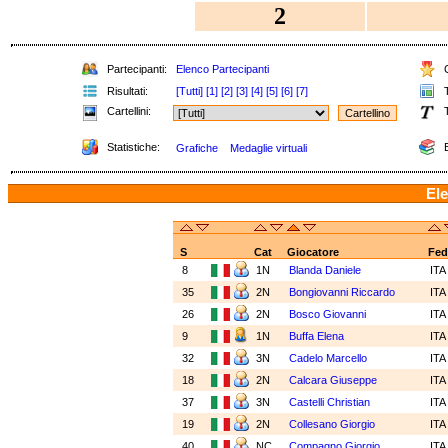
2
Partecipanti:
Elenco Partecipanti
C
Risultati:
[Tutti]
[1]
[2]
[3]
[4]
[5]
[6]
[7]
T
Cartellini:
T
Statistiche:
E
Grafiche
Medaglie virtuali
Ele
S
Cat
Giocatore
Fed
8
1N
Blanda Daniele
IT
35
2N
Bongiovanni Riccardo
IT
26
2N
Bosco Giovanni
IT
9
1N
Buffa Elena
IT
32
3N
Cadelo Marcello
IT
18
2N
Calcara Giuseppe
IT
37
3N
Castelli Christian
IT
19
2N
Collesano Giorgio
IT
40
NC
Compagno Giorgio
IT