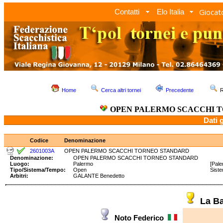
Giocato
Contatti
Elo Italia
Home
Cerca altri tornei
Precedente
R
OPEN PALERMO SCACCHI 
Dati 
Codice
Denominazione
2601003A
OPEN PALERMO SCACCHI TORNEO STANDARD
Denominazione:
OPEN PALERMO SCACCHI TORNEO STANDARD
Luogo:
Palermo
[Pale
Tipo/Sistema/Tempo:
Open
Sist
Arbitri:
GALANTE Benedetto
La B
Noto Federico