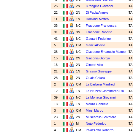
25
2N
D 'angelo Giovanni
IT
22
2N
Di Paola Angelo
IT
11
1N
Dominici Matteo
IT
33
NC
Fraccone Francesca
IT
31
3N
Fraccone Roberto
IT
41
NC
Gaetani Federico
IT
5
CM
Ganci Alberto
IT
36
NC
Giaccone Emanuele Matteo
IT
15
2N
Giaconia Giorgio
IT
16
2N
Ginebri Aldo
IT
21
1N
Grasso Giuseppe
IT
28
2N
Guaia Chiara
IT
2
CM
La Barbera Manfredi
IT
12
1N
La Bruzzo Giammarco Pio
IT
39
NC
La Monaca Giovanni
IT
13
1N
Mauro Gabriele
IT
3
CM
Miosi Marco
IT
23
2N
Muscarella Salvatore
IT
1
M
Noto Federico
IT
4
CM
Palazzotto Roberto
IT