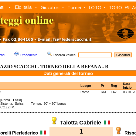
Giocatori
Tornei
LOTO
TORO
FSI A
tti
Elo Italia
rnei
Precedente
Ricerca veloce
LAZIO SCACCHI - TORNEO DELLA BEFANA - B
Dati generali del torneo
Data
Luogo
Pr
Reg
Inizio
B
Roma
RM
LAZ
03-01-2
B
[Roma - Lazio]
Sistema: Swiss Tempo: 90' + 30" bonus
COZZI M.
Talotta Gabriele
1
orelli Pierfederico
Risp