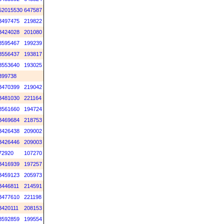
52015530
647587
3497475
219822
3424028
201080
8595467
199239
8556437
193817
8553640
193025
399738
3470399
219042
3481030
221164
8561660
194724
3469684
218753
3426438
209002
3426446
209003
72920
107270
3416939
197257
3459123
205973
3446811
214591
3477610
221198
3420111
208153
8592859
199554