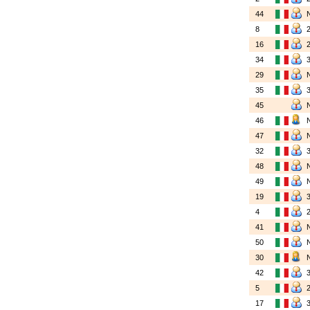
44
8
16
34
29
35
45
46
47
32
48
49
19
4
41
50
30
42
5
17