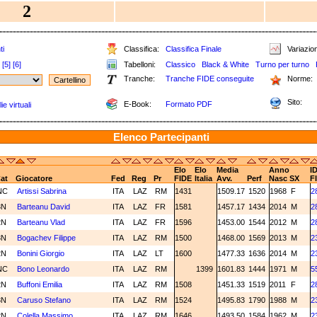
2
ti
Classifica:
Classifica Finale
Variazion
[5]
[6]
Tabelloni:
Classico
Black & White
Turno per turno
Tranche:
Tranche FIDE conseguite
Norme:
Sito:
E-Book:
Formato PDF
e virtuali
Elenco Partecipanti
Elo
Elo
Media
Anno
I
at
Giocatore
Fed
Reg
Pr
FIDE
Italia
Avv.
Perf
Nasc
SX
F
NC
Artissi Sabrina
ITA
LAZ
RM
1431
1509.17
1520
1968
F
2
3N
Barteanu David
ITA
LAZ
FR
1581
1457.17
1434
2014
M
2
2N
Barteanu Vlad
ITA
LAZ
FR
1596
1453.00
1544
2012
M
2
3N
Bogachev Filippe
ITA
LAZ
RM
1500
1468.00
1569
2013
M
2
2N
Bonini Giorgio
ITA
LAZ
LT
1600
1477.33
1636
2014
M
2
NC
Bono Leonardo
ITA
LAZ
RM
1399
1601.83
1444
1971
M
5
2N
Buffoni Emilia
ITA
LAZ
RM
1508
1451.33
1519
2011
F
2
3N
Caruso Stefano
ITA
LAZ
RM
1524
1495.83
1790
1988
M
2
2N
Colella Massimo
ITA
LAZ
RM
1646
1493.50
1584
1962
M
2