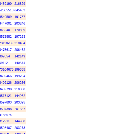
3459190
216829
52005518
645463
8549589
191787
3447001
203246
845240
170899
8572882
197263
73110206
210494
3475617
206462
809554
142149
69112
140674
73104675
199335
3402466
199264
3409126
206266
3469790
210850
8517121
144962
8597893
203825
8594398
201657
4185674
812911
144960
8598407
203273