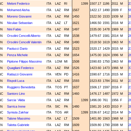
NC
Meloni Federico
ITA
LAZ
RI
1399
1507.17
1186
2011
M
2
3N
Mohamed Aisha
ITA
LAZ
RM
1567
1422.17
1490
2009
F
5
3N
Moreno Giovanni
ITA
LAZ
RM
1450
1522.50
1533
1939
M
2
2N
Niculae Sebastian
ITA
LAZ
LT
1621
1466.50
1591
2016
M
2
3N
Nini Fabio
ITA
LAZ
RM
1497
1535.00
1478
1969
M
2
3N
Orsolini Cencelli Alberto
ITA
LAZ
RM
1538
1479.67
1581
2014
M
2
3N
Orsolini Cencelli Valentin
ITA
LAZ
RM
1490
1518.50
1619
1963
M
3
3N
Paolucci Dario
ITA
LAZ
RM
1523
1520.17
1429
2015
M
2
2N
Penza Michele
ITA
LAZ
RM
1654
1475.00
1624
1996
M
2
2N
Pipitone Filippo Massimo
ITA
LOM
MI
1508
1590.83
1750
1963
M
8
2N
Quagliani Federico
ITA
LAZ
RM
1526
1423.60
1473
1966
M
3
NC
Rattazzi Giovanni
ITA
VEN
PD
1416
1590.67
1716
2015
M
2
3N
Rispoli Luca
ITA
LAZ
RM
1593
1523.83
1784
2011
M
2
2N
Ruggiero Benedetta
ITA
TOS
PT
1637
1506.17
1597
2016
F
2
NC
Santoro Lino
ITA
LAZ
RM
1460
1476.17
1487
1972
M
2
NC
Sarcia ' Alida
ITA
LAZ
RM
1399
1496.00
761
1956
F
2
3N
Sarrica Irene
ITA
SIC
PA
1480
1581.20
1433
2010
F
2
NC
Syniuta Zakhar
ITA
TOS
AR
1399
1536.67
1412
2014
M
3
3N
Talone Massimo
ITA
LAZ
LT
1509
1401.80
1563
1968
M
2
1N
Talotta Gabriele
ITA
LAZ
RM
1609
1509.80
1790
2008
M
2