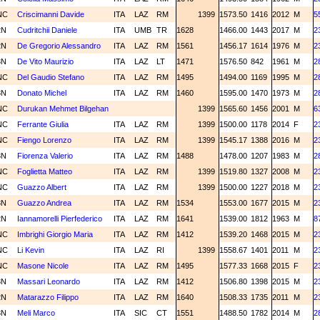
NC
Criscimanni Davide
ITA
LAZ
RM
1399
1573.50
1416
2012
M
5
2N
Cudritchii Daniele
ITA
UMB
TR
1628
1466.00
1443
2017
M
2
2N
De Gregorio Alessandro
ITA
LAZ
RM
1561
1456.17
1614
1976
M
2
3N
De Vito Maurizio
ITA
LAZ
LT
1471
1576.50
842
1961
M
2
NC
Del Gaudio Stefano
ITA
LAZ
RM
1495
1494.00
1169
1995
M
2
3N
Donato Michel
ITA
LAZ
RM
1460
1595.00
1470
1973
M
2
NC
Durukan Mehmet Bilgehan
1399
1565.60
1456
2001
M
6
NC
Ferrante Giulia
ITA
LAZ
RM
1399
1500.00
1178
2014
F
2
NC
Fiengo Lorenzo
ITA
LAZ
RM
1399
1545.17
1388
2016
M
2
3N
Fiorenza Valerio
ITA
LAZ
RM
1488
1478.00
1207
1983
M
2
NC
Foglietta Matteo
ITA
LAZ
RM
1399
1519.80
1327
2008
M
2
NC
Guazzo Albert
ITA
LAZ
RM
1399
1500.00
1227
2018
M
2
3N
Guazzo Andrea
ITA
LAZ
RM
1534
1553.00
1677
2015
M
2
2N
Iannamorelli Pierfederico
ITA
LAZ
RM
1641
1539.00
1812
1963
M
8
NC
Imbrighi Giorgio Maria
ITA
LAZ
RM
1412
1539.20
1468
2015
M
2
NC
Li Kevin
ITA
LAZ
RI
1399
1558.67
1401
2011
M
2
NC
Masone Nicole
ITA
LAZ
RM
1495
1577.33
1668
2015
F
2
3N
Massari Leonardo
ITA
LAZ
RM
1412
1506.80
1398
2015
M
2
2N
Matarazzo Filippo
ITA
LAZ
RM
1640
1508.33
1735
2011
M
2
3N
Meli Marco
ITA
SIC
CT
1551
1488.50
1782
2014
M
2