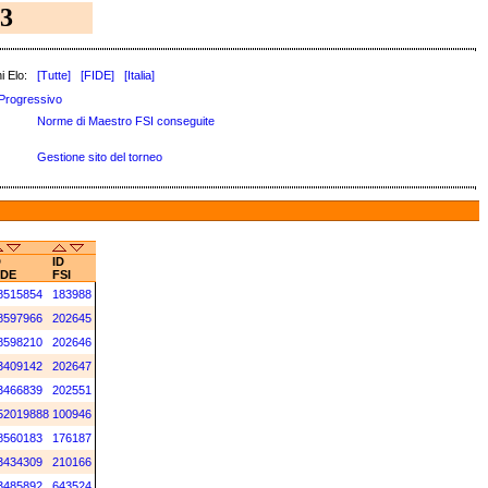
3
i Elo:
[Tutte]
[FIDE]
[Italia]
Progressivo
Norme di Maestro FSI conseguite
Gestione sito del torneo
D
ID
IDE
FSI
8515854
183988
8597966
202645
8598210
202646
3409142
202647
3466839
202551
52019888
100946
8560183
176187
3434309
210166
3485892
643524