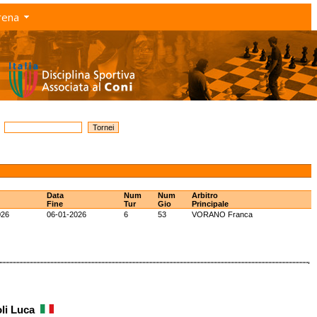
rena
Data
Num
Num
Arbitro
Fine
Tur
Gio
Principale
026
06-01-2026
6
53
VORANO Franca
oli Luca