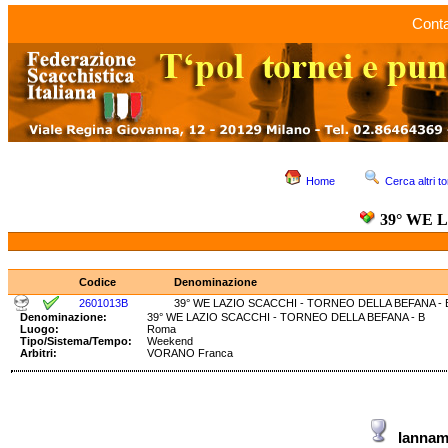
Conta
Home
Cerca altri to
39° WE 
Codice
Denominazione
2601013B
39° WE LAZIO SCACCHI - TORNEO DELLA BEFANA - 
Denominazione:
39° WE LAZIO SCACCHI - TORNEO DELLA BEFANA - 
Luogo:
Roma
Tipo/Sistema/Tempo:
Weekend
Arbitri:
VORANO Franca
Iannam