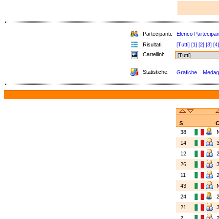
Partecipanti:
Elenco Partecipan
Risultati:
[Tutti]
[1]
[2]
[3]
[4]
Cartellini:
Statistiche:
Grafiche
Medagli
S
C
38
14
12
26
11
43
24
21
2