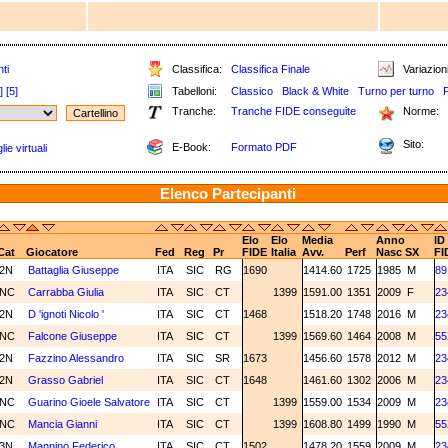
ti
Classifica:
Classifica Finale
Variazioni
]
[5]
Tabelloni:
Classico
Black & White
Turno per turno
Tranche:
Tranche FIDE conseguite
Norme:
Sito:
E-Book:
Formato PDF
ie virtuali
Elenco Partecipanti
Elo
Elo
Media
Anno
ID
Cat
Giocatore
Fed
Reg
Pr
FIDE
Italia
Avv.
Perf
Nasc
SX
FI
2N
Battaglia Giuseppe
ITA
SIC
RG
1690
1414.60
1725
1985
M
89
NC
Carrabba Giulia
ITA
SIC
CT
1399
1591.00
1351
2009
F
23
2N
D 'ignoti Nicolo '
ITA
SIC
CT
1468
1518.20
1748
2016
M
23
NC
Falcone Giuseppe
ITA
SIC
CT
1399
1569.60
1464
2008
M
55
2N
Fazzino Alessandro
ITA
SIC
SR
1673
1456.60
1578
2012
M
23
2N
Grasso Gabriel
ITA
SIC
CT
1648
1461.60
1302
2006
M
23
NC
Guarino Gioele Salvatore
ITA
SIC
CT
1399
1559.00
1534
2009
M
23
NC
Mancia Gianni
ITA
SIC
CT
1399
1608.80
1499
1990
M
55
3N
Mannino Federico
ITA
SIC
CT
1502
1478.20
1559
2009
M
23