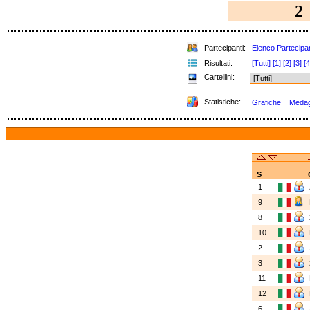
2
Partecipanti:
Elenco Partecipan
Risultati:
[Tutti]
[1]
[2]
[3]
[4
Cartellini:
Statistiche:
Grafiche
Medagl
S
1
9
8
10
2
3
11
12
6