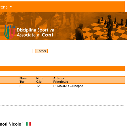
rena
Num
Num
Arbitro
Tur
Gio
Principale
5
12
DI MAURO Giuseppe
gnoti Nicolo '