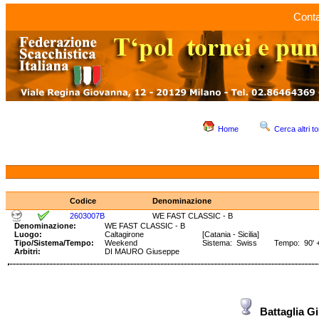
Conta
Home
Cerca altri to
Codice
Denominazione
2603007B
WE FAST CLASSIC - B
Denominazione:
WE FAST CLASSIC - B
Luogo:
Caltagirone
[Catania - Sicilia]
Tipo/Sistema/Tempo:
Weekend
Sistema: Swiss Tempo: 90' +
Arbitri:
DI MAURO Giuseppe
Battaglia 