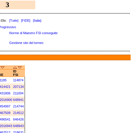
3
 Elo:
[Tutte]
[FIDE]
[Italia]
Progressivo
Norme di Maestro FSI conseguite
Gestione sito del torneo
ID
DE
FSI
1185
114874
414421
207134
431806
211004
2016900
648941
454997
214744
467509
214512
496541
646426
2016943
648943
467517
218631