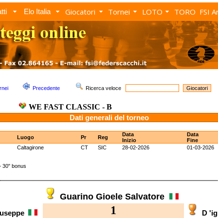
Giocatori
Tornei
LOTO
TORO
FSI A
tti
Elo Italia
rnei
Precedente
Ricerca veloce
WE FAST CLASSIC - B
Dati generali del torneo
Data
Data
Luogo
Pr
Reg
Inizio
Fine
Caltagirone
CT
SIC
28-02-2026
01-03-2026
 30" bonus
Guarino Gioele Salvatore
1
Giuseppe
D 'i